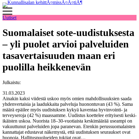
Siirry
sisältöön
Uutiset
Suomalaiset sote-uudistuksesta
– yli puolet arvioi palveluiden
tasavertaisuuden maan eri
puolilla heikkenevän
Julkaistu:
31.03.2023
Ainakin kaksi viidestä uskoo myös omien mahdollisuuksien saada
yhdenvertaisia ja laadukkaita palveluja huonontuvan (43 %). Sama
määrä epäilee myös uudistuksen kykyä kaventaa hyvinvointi- ja
terveyseroja (42 %) maassamme. Uudistus koettelee erityisesti keski-
ikäisten uskoa. Nuorista 18–30-vuotiaista keskimäärää useampi on
vakuuttunut palveluiden jopa paranevan. Etenkin perussuomalaisten
kannattajat edustavat näkemystä, että uudistuksen seuraukset ovat
huonoja. Hallituspuolueiden tukijat ovat…