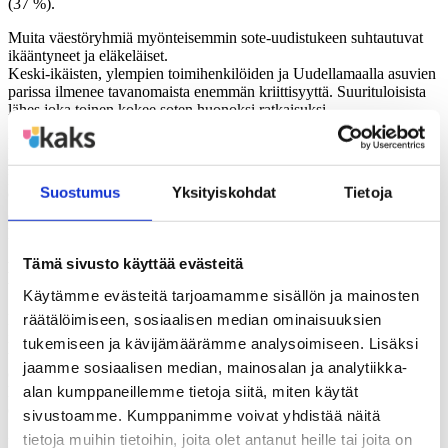
(37 %).
Muita väestöryhmiä myönteisemmin sote-uudistukeen suhtautuvat
ikääntyneet ja eläkeläiset.
Keski-ikäisten, ylempien toimihenkilöiden ja Uudellamaalla asuvien
parissa ilmenee tavanomaista enemmän kriittisyyttä. Suurituloisista
lähes joka toinen kokee soten huonoksi ratkaisuksi.
Keskustan kannattajista enemmän kuin kaksi viidestä liputtaa soten
puolesta (42 %).
Myös SDP:n kannattajista varsin moni suhtautuu myönteisesti (35
Suostumus
Yksityiskohdat
Tietoja
%). Perussuomalaisten (58 %) ja RKP:n (56 %) kannattajien
enemmistö suhtautuu kielteisesti. Kokoomuksen tukijoista enemmän
kuin kaksi viidestä asennoituu torjuvasti (43 %).
Tämä sivusto käyttää evästeitä
Kolmannes suomalaisista arvioi olevansa hyvin perillä sote-
uudistuksesta
Käytämme evästeitä tarjoamamme sisällön ja mainosten
räätälöimiseen, sosiaalisen median ominaisuuksien
Kaikista täysi-ikäisistä ja alle 80-vuotiaista reilu kolmannes (35 %)
ilmoittaa, että he ovat erittäin tai melko hyvin perillä sote-
tukemiseen ja kävijämäärämme analysoimiseen. Lisäksi
uudistuksesta. Yli neljännes uskoo tietämyksensä olevan heikkoa
jaamme sosiaalisen median, mainosalan ja analytiikka-
(28 %). Reilu kolmannes arvelee olevansa perillä jotenkuten, ei
alan kumppaneillemme tietoja siitä, miten käytät
hyvin mutta ei huonostikaan
(35 %).
sivustoamme. Kumppanimme voivat yhdistää näitä
tietoja muihin tietoihin, joita olet antanut heille tai joita on
Lue koko tutkimusosio
täältä
.