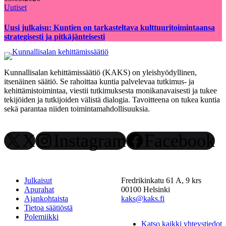
Uutiset
Uusi julkaisu: Kuntien on tarkasteltava kulttuuritoimintaansa
strategisesti ja pitkäjänteisesti
Kunnallisalan kehittämissäätiö (KAKS) on yleishyödyllinen,
itsenäinen säätiö. Se rahoittaa kuntia palvelevaa tutkimus- ja
kehittämistoimintaa, viestii tutkimuksesta monikanavaisesti ja tukee
tekijöiden ja tutkijoiden välistä dialogia. Tavoitteena on tukea kuntia
sekä parantaa niiden toimintamahdollisuuksia.
X
Instagram
Facebook
Julkaisut
Fredrikinkatu 61 A, 9 krs
Apurahat
00100 Helsinki
Ajankohtaista
kaks@kaks.fi
Tietoa säätiöstä
Polemiikki
Katso kaikki yhteystiedot