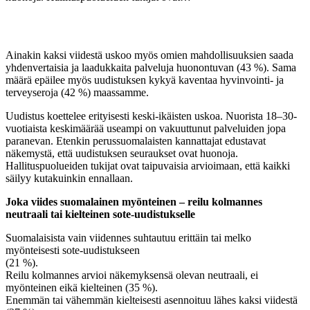
Ainakin kaksi viidestä uskoo myös omien mahdollisuuksien saada
yhdenvertaisia ja laadukkaita palveluja huonontuvan (43 %). Sama
määrä epäilee myös uudistuksen kykyä kaventaa hyvinvointi- ja
terveyseroja (42 %) maassamme.
Uudistus koettelee erityisesti keski-ikäisten uskoa. Nuorista 18–30-
vuotiaista keskimäärää useampi on vakuuttunut palveluiden jopa
paranevan. Etenkin perussuomalaisten kannattajat edustavat
näkemystä, että uudistuksen seuraukset ovat huonoja.
Hallituspuolueiden tukijat ovat taipuvaisia arvioimaan, että kaikki
säilyy kutakuinkin ennallaan.
Joka viides suomalainen myönteinen – reilu kolmannes
neutraali tai kielteinen sote-uudistukselle
Suomalaisista vain viidennes suhtautuu erittäin tai melko
myönteisesti sote-uudistukseen
(21 %).
Reilu kolmannes arvioi näkemyksensä olevan neutraali, ei
myönteinen eikä kielteinen (35 %).
Enemmän tai vähemmän kielteisesti asennoituu lähes kaksi viidestä