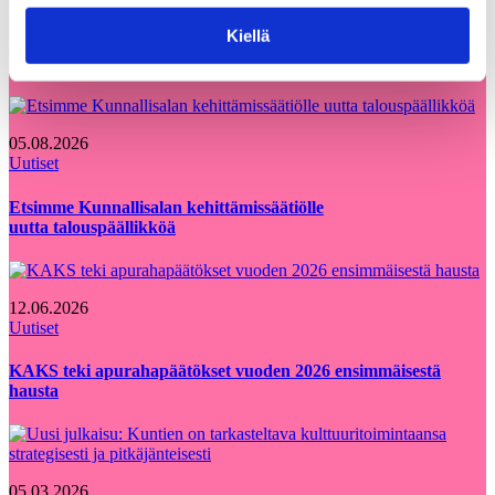
Voisit olla kiinnostunut myös
Kaikki
Kiellä
näistä
ajankohtaiset
05.08.2026
Uutiset
Etsimme Kunnallisalan kehittämissäätiölle
uutta talouspäällikköä
12.06.2026
Uutiset
KAKS teki apurahapäätökset vuoden 2026 ensimmäisestä
hausta
05.03.2026