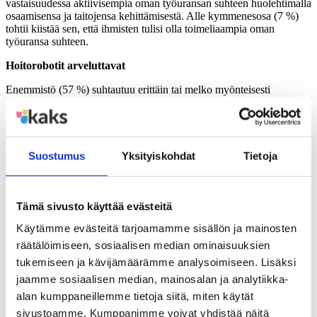
vastaisuudessa aktiivisempia oman työuransan suhteen huolehtimalla
osaamisensa ja taitojensa kehittämisestä. Alle kymmenesosa (7 %)
tohtii kiistää sen, että ihmisten tulisi olla toimeliaampia oman
työuransa suhteen.
Hoitorobotit arveluttavat
Enemmistö (57 %) suhtautuu erittäin tai melko myönteisesti
robotteihin kirurgisissa toimenpiteissä ja leikkauksissa. Vain
viidesosa (19 %) suhtautuu kielteisesti. Koulutustaso on yhteydessä
näkemyksiin. Mitä enemmän on koulutusta, sitä hyväksyvämmin
asennoidutaan robotteihin kirurgisissa toimenpiteissä.
Suostumus
Yksityiskohdat
Tietoja
Suhtautuminen palvelurobotteihin on tuntuvasti varauksellisempaa.
Selvä enemmistö (62 %) suomalaisista suhtautuu kielteisesti
robotteihin lastenhoidossa (valvonta, leikit, opetus). Vain viidennes
(20 %) näkee roboteista olevan hyötyä lasten hoivaamisessa.
Tämä sivusto käyttää evästeitä
Robotit vanhusten hoidossa saa enemmän ymmärtämystä kuin
Käytämme evästeitä tarjoamamme sisällön ja mainosten
lastenhoidossa. Kansalaisista kolmannes (34 %) suhtautuu
räätälöimiseen, sosiaalisen median ominaisuuksien
myönteisesti robottien apuun vanhusten huollossa, esim.
tukemiseen ja kävijämäärämme analysoimiseen. Lisäksi
nostaminen, tarjoilu, liikkuminen, viriketoiminta. Kielteisiä
näkemyksiä on kahdella viidestä (43 %). Eläkkeellä olevista joka
jaamme sosiaalisen median, mainosalan ja analytiikka-
toinen (48 %) suhtautuu kielteisesti.
alan kumppaneillemme tietoja siitä, miten käytät
sivustoamme. Kumppanimme voivat yhdistää näitä
Robottiautoja testataan eri puolilla. Asenteet eivät kuitenkaan vielä