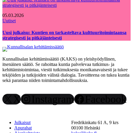
05.03.2026
Uutiset
Uusi julkaisu: Kuntien on tarkasteltava kulttuuritoimintaansa
strategisesti ja pitkäjänteisesti
Kunnallisalan kehittämissäätiö (KAKS) on yleishyödyllinen,
itsenäinen säätiö. Se rahoittaa kuntia palvelevaa tutkimus- ja
kehittämistoimintaa, viestii tutkimuksesta monikanavaisesti ja tukee
tekijöiden ja tutkijoiden välistä dialogia. Tavoitteena on tukea kuntia
sekä parantaa niiden toimintamahdollisuuksia.
X
Instagram
Facebook
Julkaisut
Fredrikinkatu 61 A, 9 krs
Apurahat
00100 Helsinki