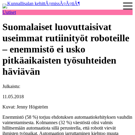
Siirry
sisältöön
Uutiset
Suomalaiset luovuttaisivat
useimmat rutiinityöt roboteille
– enemmistö ei usko
pitkäaikaisten työsuhteiden
häviävän
Julkaistu:
11.05.2018
Kuvat: Jenny Högström
Enemmistö (58 %) torjuu ehdotuksen automaatiokehityksen vauhdin
vaimentamisesta. Kolmannes (32 %) väestöstä olisi valmis
hillitsemään automaatiota sillä perusteella, että robotit vievät
ihmisten työpaikat. Automaation jarruttaminen kiehtoo muuta