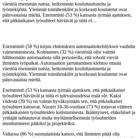
väestöä enemmän naisia, heikommin kouluttautuneita ja
työntekijöitä. Ylemmät toimihenkilöt ja korkeasti koulutetut ovat
päinvastaista mieltä. Enemmistö (53 %) kansasta tyrmää ajatuksen,
että pitkäaikaiset työsuhteet häviävät ja niitä ei…
Enemmistö (58 %) torjuu ehdotuksen automaatiokehityksen vauhdin
vaimentamisesta. Kolmannes (32 %) väestöstä olisi valmis
hillitsemään automaatiota sillä perusteella, että robotit vievät
ihmisten työpaikat. Automaation jarruttaminen kiehtoo muuta
väestöä enemmän naisia, heikommin kouluttautuneita ja
työntekijöitä. Ylemmät toimihenkilöt ja korkeasti koulutetut ovat
päinvastaista mieltä.
Enemmistö (53 %) kansasta tyrmää ajatuksen, että pitkäaikaiset
työsuhteet häviävät ja niitä ei tulevaisuudessa enää ole. Kaksi
viidestä (39 %) on valmis hyväksymään sen, että pitkäaikaiset
työsuhteet katoavat. Nuoret 18-30-vuotiaat (73 %) torjuvat väitteen
pitkäaikaisten työsuhteiden kutistumisesta. Ikääntyneet, eläkeläiset ja
yrittäjät suhtautuvat muita myötämielisemmin työsuhteiden
muuttumiseen pätkiksi ja projekteiksi.
Valtaosa (86 %) suomalaisista katsoo, että ihmisten pitää olla