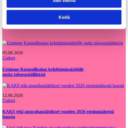
Salli valinta
Kiellä
Voisit olla kiinnostunut myös
Kaikki
näistä
ajankohtaiset
05.08.2026
Uutiset
Etsimme Kunnallisalan kehittämissäätiölle
uutta talouspäällikköä
12.06.2026
Uutiset
KAKS teki apurahapäätökset vuoden 2026 ensimmäisestä
hausta