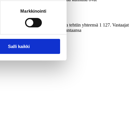
Markkinointi
avalla 6.–11.9.2019. Haastatteluja tehtiin yhteensä 1 127. Vastaajat
 vajaat kolme prosenttiyksikköä suuntaansa
Salli kaikki