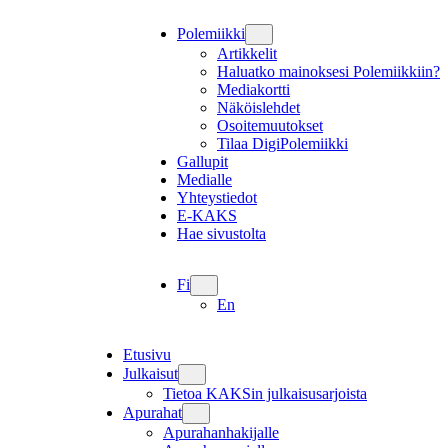
Polemiikki
Artikkelit
Haluatko mainoksesi Polemiikkiin?
Mediakortti
Näköislehdet
Osoitemuutokset
Tilaa DigiPolemiikki
Gallupit
Medialle
Yhteystiedot
E-KAKS
Hae sivustolta
Fi
En
Etusivu
Julkaisut
Tietoa KAKSin julkaisusarjoista
Apurahat
Apurahanhakijalle