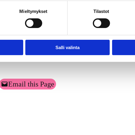
Mieltymykset
Tilastot
imuksen toteutti Kantar TNS Oy. Tutkimusaineisto on koottu Gallup Kan
uun ottamatta. Tutkimuksen tulosten virhemarginaali on suurimmillaan
Salli valinta
Email this Page