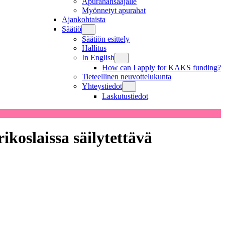
Apurahansaajalle
Myönnetyt apurahat
Ajankohtaista
Säätiö
Säätiön esittely
Hallitus
In English
How can I apply for KAKS funding?
Tieteellinen neuvottelukunta
Yhteystiedot
Laskutustiedot
ikoslaissa säilytettävä