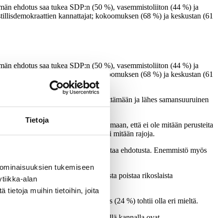
mmän ehdotus saa tukea SDP:n (50 %), vasemmistoliiton (44 %) ja
illisdemokraattien kannattajat; kokoomuksen (68 %) ja keskustan (61
mmän ehdotus saa tukea SDP:n (50 %), vasemmistoliiton (44 %) ja
illisdemokraattien kannattajat; kokoomuksen (68 %) ja keskustan (61
ia. Lähes joka toinen (48 %) yhtyy väittämään ja lähes samansuuruinen
Tietoja
ukijoista on taipuvainen ajattelemaan, että ei ole mitään perusteita
ä sen, että sananvapaudella ei olisi mitään rajoja.
laisista vain viidesosa (21 %) kannattaa ehdotusta. Enemmistö myös
.
 ominaisuuksien tukemiseen
tajien enemmistö vastustaa ehdotusta poistaa rikoslaista
tiikka-alan
ietoja muihin tietoihin, joita
ihmisten sanomisista
. Vain neljännes (24 %) tohtii olla eri mieltä.
sten puheet aiheuttavat. Vahvimmin tällä kannalla ovat