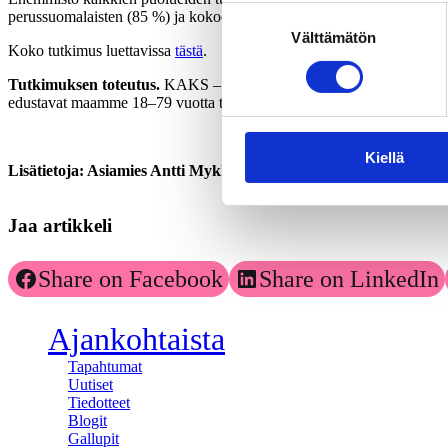
Suostumuksen
perussuomalaisten (85 %) ja kokoomuksen (78 %) kannattajat.
Välttämätön
valinta
Koko tutkimus luettavissa
tästä
.
Tutkimuksen toteutus.
KAKS – Kunnallisalan kehittämissäätiön tutk
edustavat maamme 18–79 vuotta täyttänyttä väestöä Ahvenanmaata luk
Kiellä
Lisätietoja: Asiamies Antti Mykkänen, 0400-570087
Jaa artikkeli
Share on Facebook
Share on LinkedIn
Ajankohtaista
Tapahtumat
Uutiset
Tiedotteet
Blogit
Gallupit