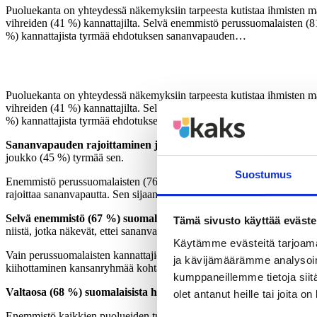
Puoluekanta on yhteydessä näkemyksiin tarpeesta kutistaa ihmisten m
vihreiden (41 %) kannattajilta. Selvä enemmistö perussuomalaisten (
%) kannattajista tyrmää ehdotuksen sananvapauden…
Puoluekanta on yhteydessä näkemyksiin tarpeesta kutistaa ihmisten m
vihreiden (41 %) kannattajilta. Selvä enemmistö perussuomalaisten (
%) kannattajista tyrmää ehdotuksen sananvapauden nykyistä tiukemma
Sananvapauden rajoittaminen jakaa kansan.
Väite, jonka mukaan 
joukko (45 %) tyrmää sen.
Suostumus
Enemmistö perussuomalaisten (76 %), ryhmän muut (58 %) (muun muassa 
rajoittaa sananvapautta. Sen sijaan enemmistö vasemmistoliiton (63 %),
Selvä
enemmistö (67 %) suomalaisista tyrmää väittämän, että rik
Tämä sivusto käyttää eväste
niistä, jotka näkevät, ettei sananvapaudella tule olla mitään rajoja, v
Käytämme evästeitä tarjoama
Vain perussuomalaisten kannattajien enemmistö (62 %) olisi valmis po
ja kävijämäärämme analysoim
kiihottaminen kansanryhmää kohtaan. Tiukinta vastustus on vihreiden
kumppaneillemme tietoja siitä
Valtaosa (68 %) suomalaisista hyväksyy väitteen, jonka mukaan l
olet antanut heille tai joita o
Enemmistö kaikkien puolueiden tukijoista ilmoittaa, että lainsäädännöll