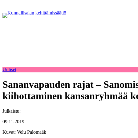
Uutiset
Sananvapauden rajat – Sanomisen 
kiihottaminen kansanryhmää k
Julkaistu:
09.11.2019
Kuvat: Velu Palomääk