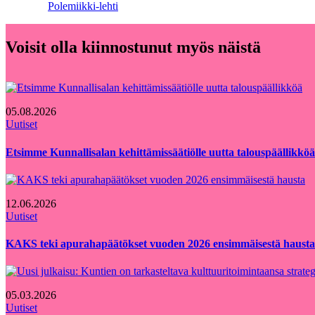
Polemiikki-lehti
Voisit olla kiinnostunut myös näistä
05.08.2026
Uutiset
Etsimme Kunnallisalan kehittämissäätiölle uutta talouspäällikköä
12.06.2026
Uutiset
KAKS teki apurahapäätökset vuoden 2026 ensimmäisestä hausta
05.03.2026
Uutiset