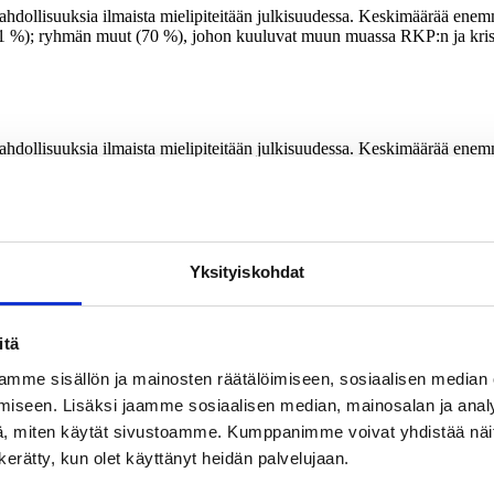
ahdollisuuksia ilmaista mielipiteitään julkisuudessa. Keskimäärää ene
81 %); ryhmän muut (70 %), johon kuuluvat muun muassa RKP:n ja krist
ahdollisuuksia ilmaista mielipiteitään julkisuudessa. Keskimäärää ene
81 %); ryhmän muut (70 %), johon kuuluvat muun muassa RKP:n ja krist
sta sääntelystä.
sananvapautta ei tulisi rajoittaa millään perusteilla jakaa kansan kaht
Yksityiskohdat
RKP:n ja kristillisdemokraattien kannattajat) ja kokoomuksen (51 %) t
 vihreiden (63 %), SDP:n (60 %) ja keskustan (51 %) kannattajista kiistä
oslaista poistettaisiin kiihottaminen kansanryhmää kohtaan
. Kansa
itä
astustaa ajatusta poistaa lakipykälä kiihottamisesta kansanryhmää kohtaan
mme sisällön ja mainosten räätälöimiseen, sosiaalisen median
istamaan rikoslaista tämän pykälän. Kaikkien muiden puolueiden kannat
iseen. Lisäksi jaamme sosiaalisen median, mainosalan ja analy
 (91 %) ja vasemmistoliiton (89 %) kannattajien keskuudessa.
, miten käytät sivustoamme. Kumppanimme voivat yhdistää näitä t
ainsäädännön tehtävä ei ole suojella ihmisiä mielipahalta muiden 
n kerätty, kun olet käyttänyt heidän palvelujaan.
ä ei pidä yrittää suojella ihmisiä siltä pahalta ololta, jota muiden ihmi