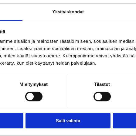
Yksityiskohdat
ssä tutkijana, tieteellisen työn ohjaajana, julkaisijana, opettajana sekä 
ional Federation of Data Organisations for Social Sciences) alan järjest
n rahoittamien tutkimusten tutkijana. Hän on osallistunut laaja-alaises
itä
eiden säätiöiden ja Suomen Akatemian asiantuntijana. Hänellä on vahvaa 
mme sisällön ja mainosten räätälöimiseen, sosiaalisen median
iseen. Lisäksi jaamme sosiaalisen median, mainosalan ja analy
, miten käytät sivustoamme. Kumppanimme voivat yhdistää näitä t
n kerätty, kun olet käyttänyt heidän palvelujaan.
Mieltymykset
Tilastot
Email this Page
Salli valinta