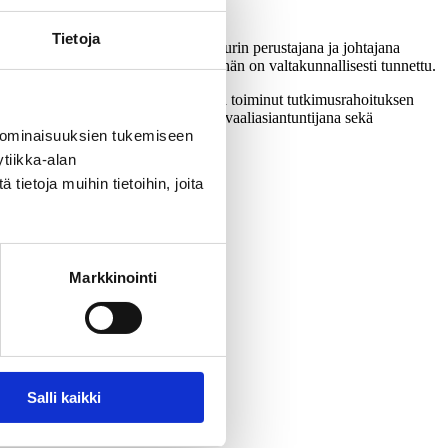
Tietoja
valtakunnallisen tutkimusinfrastruktuurin perustajana ja johtajana
ön puheenjohtajana. Vaalitutkijana hän on valtakunnallisesti tunnettu.
ti tieteelliseen vertaisarviointiin ja toiminut tutkimusrahoituksen
näyttöä tiedeviestinnästä mm. YLE:n vaaliasiantuntijana sekä
 ominaisuuksien tukemiseen
tiikka-alan
ietoja muihin tietoihin, joita
Markkinointi
Salli kaikki