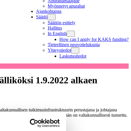
Apurahansaajalle
Myönnetyt apurahat
Ajankohtaista
Säätiö
Säätiön esittely
Hallitus
In English
How can I apply for KAKS funding?
Tieteellinen neuvottelukunta
Yhteystiedot
Laskutustiedot
liköksi 1.9.2022 alkaen
valtakunnallisen tutkimusinfrastruktuurin perustajana ja johtajana
ön puheenjohtajana. Vaalitutkijana hän on valtakunnallisesti tunnettu.