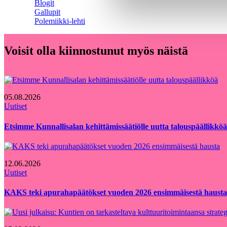
Blogit
Gallupit
Polemiikki-lehti
Voisit olla kiinnostunut myös näistä
05.08.2026
Uutiset
Etsimme Kunnallisalan kehittämissäätiölle uutta talouspäällikköä
12.06.2026
Uutiset
KAKS teki apurahapäätökset vuoden 2026 ensimmäisestä hausta