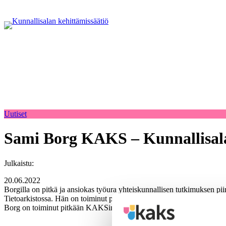
Uutiset
Sami Borg KAKS – Kunnallisalan
Julkaistu:
20.06.2022
Borgilla on pitkä ja ansiokas työura yhteiskunnallisen tutkimuksen piiri
Tietoarkistossa. Hän on toiminut pitkään myös kansainvälisen (Internat
Borg on toiminut pitkään KAKSin hankkeiden lausunnonantajana ja s