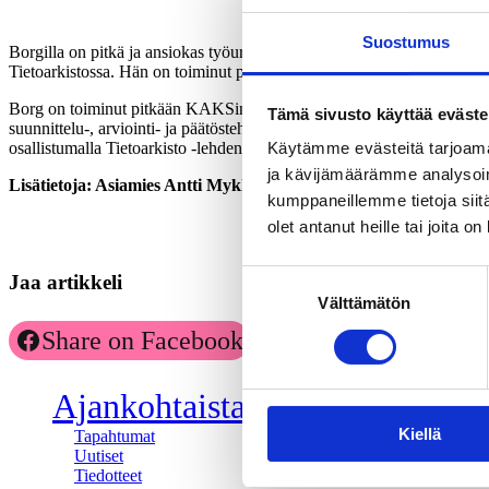
Suostumus
Borgilla on pitkä ja ansiokas työura yhteiskunnallisen tutkimuksen piiri
Tietoarkistossa. Hän on toiminut pitkään myös kansainvälisen (Internat
Borg on toiminut pitkään KAKSin hankkeiden lausunnonantajana ja säätiö
Tämä sivusto käyttää eväste
suunnittelu-, arviointi- ja päätöstehtävissä. Lisäksi hän toiminut us
osallistumalla Tietoarkisto -lehden toimitustyöhön.
Käytämme evästeitä tarjoama
ja kävijämäärämme analysoim
Lisätietoja: Asiamies Antti Mykkänen, 0400-570087.
kumppaneillemme tietoja siitä
olet antanut heille tai joita o
Suostumuksen
Jaa artikkeli
Välttämätön
valinta
Share on Facebook
Share on LinkedIn
Ajankohtaista
Kiellä
Tapahtumat
Uutiset
Tiedotteet