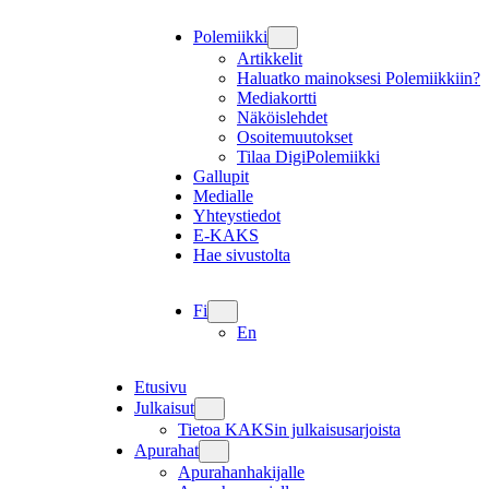
Polemiikki
Artikkelit
Haluatko mainoksesi Polemiikkiin?
Mediakortti
Näköislehdet
Osoitemuutokset
Tilaa DigiPolemiikki
Gallupit
Medialle
Yhteystiedot
E-KAKS
Hae sivustolta
Fi
En
Etusivu
Julkaisut
Tietoa KAKSin julkaisusarjoista
Apurahat
Apurahanhakijalle