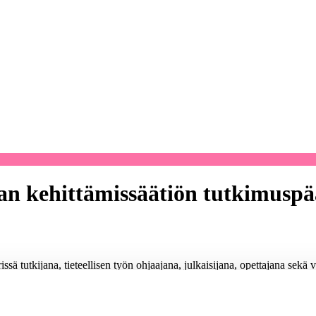
 kehittämissäätiön tutkimuspääl
ssä tutkijana, tieteellisen työn ohjaajana, julkaisijana, opettajana sekä 
ional Federation of Data Organisations for Social Sciences) alan järjest
äätiön rahoittamien tutkimusten…