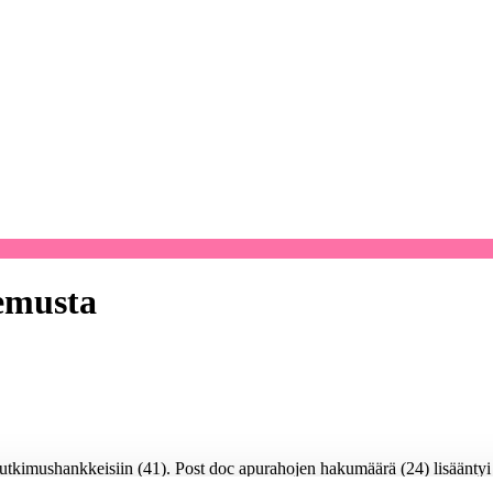
kemusta
n tutkimushankkeisiin (41). Post doc apurahojen hakumäärä (24) lisäänty
n ensimmäisessä haussa tuli 243 hakemusta (päätökset niistä tehtiin kes