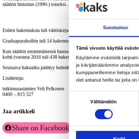
säätiön historian (1990-) toiseksi…
Suostumus
Eniten hakemuksia tuli väitöskirja-apurahoihin (80) ja toiseksi enite
Graduapurahoihin tuli 14 hakemusta ja julkaisuihin kaksi.
Tämä sivusto käyttää eväste
Kun säätiön ensimmäisessä haussa tuli 243 hakemusta (päätökset niist
kohti (vuonna 2016 tuli 438 hakemusta).
Käytämme evästeitä tarjoama
ja kävijämäärämme analysoim
Seuraava hakuaika päättyy helmikuun 2021 lopussa.
kumppaneillemme tietoja siitä
Lisätietoja:
olet antanut heille tai joita o
tutkimusasiamies Veli Pelkonen
0400 – 815 527
Suostumuksen
Välttämätön
valinta
Jaa artikkeli
Share on Facebook
Share on LinkedIn
Kiellä