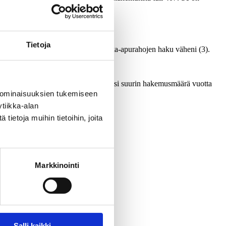
Tietoja
i eniten aikaisemmista, kun taas matka-apurahojen haku väheni (3).
e on säätiön historian (1990-) toiseksi suurin hakemusmäärä vuotta
 ominaisuuksien tukemiseen
tiikka-alan
ietoja muihin tietoihin, joita
Markkinointi
Salli kaikki