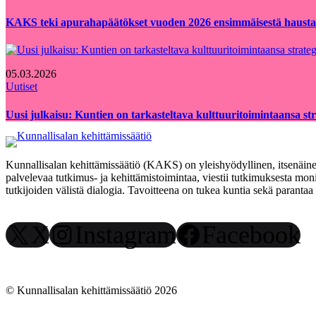
KAKS teki apurahapäätökset vuoden 2026 ensimmäisestä hausta
05.03.2026
Uutiset
Uusi julkaisu: Kuntien on tarkasteltava kulttuuritoimintaansa strat
Kunnallisalan kehittämissäätiö (KAKS) on yleishyödyllinen, itsenäinen
palvelevaa tutkimus- ja kehittämistoimintaa, viestii tutkimuksesta moni
tutkijoiden välistä dialogia. Tavoitteena on tukea kuntia sekä paranta
X
Instagram
Facebook
© Kunnallisalan kehittämissäätiö 2026