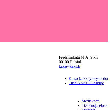
Fredrikinkatu 61 A, 9 krs
00100 Helsinki
kaks@kaks.fi
Katso kaikki yhteystiedot
Tilaa KAKS-uutiskirje
Mediakortti
Tietosuojaseloste
Evästeet