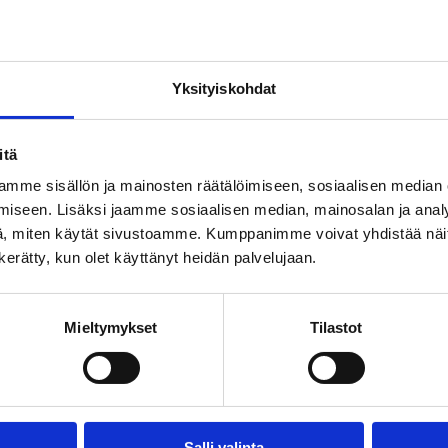
Yksityiskohdat
n tutkimushankkeisiin (41). Post doc apurahojen hakumäärä (24) lisäänty
itä
ä tehtiin kesäkuussa), niin yhteensä tänä vuonna hakemuksia tuli 407. S
mme sisällön ja mainosten räätälöimiseen, sosiaalisen median
iseen. Lisäksi jaamme sosiaalisen median, mainosalan ja analy
, miten käytät sivustoamme. Kumppanimme voivat yhdistää näitä t
n kerätty, kun olet käyttänyt heidän palvelujaan.
Mieltymykset
Tilastot
Email this Page
Salli valinta