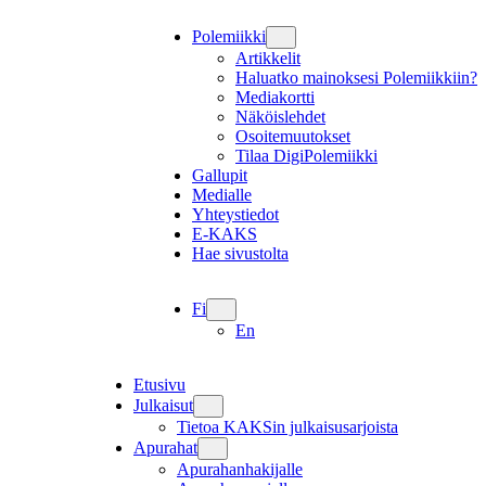
Polemiikki
Artikkelit
Haluatko mainoksesi Polemiikkiin?
Mediakortti
Näköislehdet
Osoitemuutokset
Tilaa DigiPolemiikki
Gallupit
Medialle
Yhteystiedot
E-KAKS
Hae sivustolta
Fi
En
Etusivu
Julkaisut
Tietoa KAKSin julkaisusarjoista
Apurahat
Apurahanhakijalle