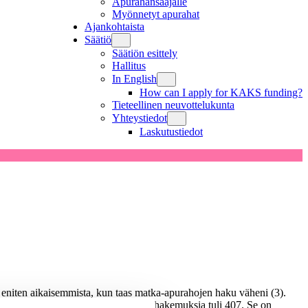
Apurahansaajalle
Myönnetyt apurahat
Ajankohtaista
Säätiö
Säätiön esittely
Hallitus
In English
How can I apply for KAKS funding?
Tieteellinen neuvottelukunta
Yhteystiedot
Laskutustiedot
i eniten aikaisemmista, kun taas matka-apurahojen haku väheni (3).
äkuussa), niin yhteensä tänä vuonna hakemuksia tuli 407. Se on