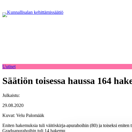
Uutiset
Säätiön toisessa haussa 164 ha
Julkaistu:
29.08.2020
Kuvat: Velu Palomääk
Eniten hakemuksia tuli väitöskirja-apurahoihin (80) ja toiseksi enite
Graduapurahoihin tuli 14 hakemusta ja julkaisuihin kaksi. Kun säätiö