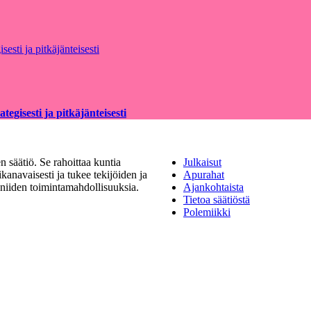
egisesti ja pitkäjänteisesti
 säätiö. Se rahoittaa kuntia
Julkaisut
kanavaisesti ja tukee tekijöiden ja
Apurahat
a niiden toimintamahdollisuuksia.
Ajankohtaista
Tietoa säätiöstä
Polemiikki