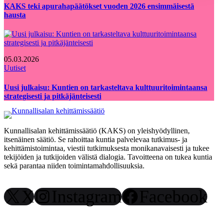
KAKS teki apurahapäätökset vuoden 2026 ensimmäisestä
hausta
05.03.2026
Uutiset
Uusi julkaisu: Kuntien on tarkasteltava kulttuuritoimintaansa
strategisesti ja pitkäjänteisesti
Kunnallisalan kehittämissäätiö (KAKS) on yleishyödyllinen,
itsenäinen säätiö. Se rahoittaa kuntia palvelevaa tutkimus- ja
kehittämistoimintaa, viestii tutkimuksesta monikanavaisesti ja tukee
tekijöiden ja tutkijoiden välistä dialogia. Tavoitteena on tukea kuntia
sekä parantaa niiden toimintamahdollisuuksia.
X
Instagram
Facebook