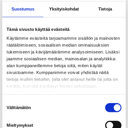
Kuntalaisten elinolojen odotetaan säilyvän lähinnä ennallaan (39 %).
Suostumus
Yksityiskohdat
Tietoja
Reilu neljännes (29 %) kuitenkin uskoo kuntalaisten elinolojen
heikentyvän ja alle viidennes (18 %) luottaa elinolojen
kohentumiseen.
Tämä sivusto käyttää evästeitä
Keskimäärää enemmän pessimismiä ilmenee perussuomalaisten (56
%) ja vasemmistoliiton (37 %) kannattajien keskuudessa.
Käytämme evästeitä tarjoamamme sisällön ja mainosten
Kokoomuksen tukijat (30 %) ovat muita useammin toiveikkaita.
räätälöimiseen, sosiaalisen median ominaisuuksien
Tutkimuksen kuviot luettavissa
tästä
.
tukemiseen ja kävijämäärämme analysoimiseen. Lisäksi
jaamme sosiaalisen median, mainosalan ja analytiikka-
Tutkimuksen toteutus
alan kumppaneillemme tietoja siitä, miten käytät
KAKS – Kunnallisalan kehittämissäätiön tutkimuksen toteutti
sivustoamme. Kumppanimme voivat yhdistää näitä
Kantar TNS Oy. Tutkimusaineisto on koottu Gallup Kanavalla 1.–
5.12.2017. Haastatteluja tehtiin yhteensä 1 016. Vastaajat edustavat
tietoja muihin tietoihin, joita olet antanut heille tai joita on
maamme 18 – 75 vuotta täyttänyttä väestöä Ahvenanmaata lukuun
kerätty, kun olet käyttänyt heidän palvelujaan.
ottamatta. Tutkimustulosten virhemarginaali on suurimmillaan vajaat
kolme prosenttiyksikköä suuntaansa.
Suostumuksen
Lisätietoja: Asiamies Antti Mykkänen, 040 057 0087.
Välttämätön
valinta
Jaa artikkeli
Mieltymykset