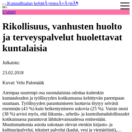
Siirry
sisältöön
Uutiset
Rikollisuus, vanhusten huolto
ja terveyspalvelut huolettavat
kuntalaisia
Julkaistu:
23.02.2018
Kuvat: Velu Palomääk
Aiempaa suurempi osa suomalaisista odottaa kuitenkin
kuntatalouden ja työllisyyden kotikunnassa kehittyvän parempaan
suuntaan. Työllisyyden parantumiseen luottavia löytyy selvästi
enemmän (43 %) kuin heikentymiseen uskovia (25 %). Varsin moni
(38 %) arvioi myös, että liikunta-, urheilu- ja kuntoilumahdollisuudet
kotikunnassa parantuvat lähitulevaisuudessa entisestään.
Muuttumattomia asioita uskotaan olevan etenkin kirjasto- ja
kulttuuripalvelut, tekniset palvelut (kadut, vesi ja viemäröinti),…