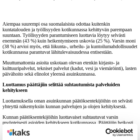
Aiempaa suurempi osa suomalaisista odottaa kuitenkin
kuntatalouden ja työllisyyden kotikunnassa kehittyvän parempaan
suuntaan. Työllisyyden parantumiseen luottavia löytyy selvästi
enemmän (43 %) kuin heikentymiseen uskovia (25 %). Varsin moni
(38 %) arvioi myös, että liikunta-, urheilu- ja kuntoilumahdollisuudet
kotikunnassa parantuvat lähitulevaisuudessa entisestään.
Muuttumattomia asioita uskotaan olevan etenkin kirjasto- ja
kulttuuripalvelut, tekniset palvelut (kadut, vesi ja viemäröinti), lasten
päivähoito sekä elinolot yleensä asuinkunnassa.
Luottamus päättäjiin selittää suhtautumista palveluiden
kehitykseen
Luottamuksella oman asuinkunnan päätöksentekijöihin on selvästi
yhteyttä näkemyksiin kunnan palvelujen ja olojen kehityksestä.
Kunnan päätöksentekijöihin luottavaiset suhtautuvat varsin
myönteisesti asioiden kehitykseen kotikunnassa. Päättäjiin heikosti
luottavat uskovat useimpien asioiden kulkeutuvan huonompaan
suuntaan.