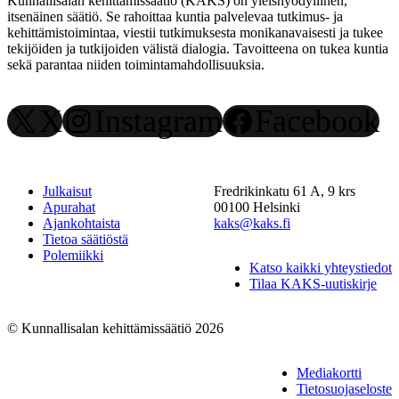
Kunnallisalan kehittämissäätiö (KAKS) on yleishyödyllinen,
itsenäinen säätiö. Se rahoittaa kuntia palvelevaa tutkimus- ja
kehittämistoimintaa, viestii tutkimuksesta monikanavaisesti ja tukee
tekijöiden ja tutkijoiden välistä dialogia. Tavoitteena on tukea kuntia
sekä parantaa niiden toimintamahdollisuuksia.
X
Instagram
Facebook
Julkaisut
Fredrikinkatu 61 A, 9 krs
Apurahat
00100 Helsinki
Ajankohtaista
kaks@kaks.fi
Tietoa säätiöstä
Polemiikki
Katso kaikki yhteystiedot
Tilaa KAKS-uutiskirje
© Kunnallisalan kehittämissäätiö 2026
Mediakortti
Tietosuojaseloste