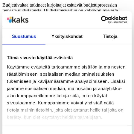
Budjettivaltaa tutkineet kirjoittajat esittävät budjettiprosessien
reipasta uudistamista. Uudistamisvastuu on kaksikon mielestä
eduskunnalla ja valtuustoilla itsellään.
– Eduskunnassa valiokunnille voisi antaa paljon nykyistä
painavamman roolin budjettikäsittelyssä. Budjettikehysten määrittely
Suostumus
Yksityiskohdat
Tietoja
ei saa olla pelkkä tekninen suoritus, jossa toteutetaan virkamiesten
tahto. Poliittisten toimijoiden pitäisi astua areenalle jo silloin,
Puumala sanoo.
Tämä sivusto käyttää evästeitä
– Valtuustoissa budjetin julkisia käsittelyvaiheita pitäisi olla
useammin. Budjetin poliittiseen käsittelyyn pitäisi varata enemmän
Käytämme evästeitä tarjoamamme sisällön ja mainosten
aikaa ja se täytyisi aloittaa nykyistä aikaisemmin. Voisiko budjettia
käsitellä esimerkiksi valtuuston julkisessa seminaarissa jo keväällä ja
räätälöimiseen, sosiaalisen median ominaisuuksien
asettaa esitys julkisesti nähtäville syksyllä kaavaesitysten tapaan,
tukemiseen ja kävijämäärämme analysoimiseen. Lisäksi
Luomala kysyy.
jaamme sosiaalisen median, mainosalan ja analytiikka-
Luomalan ja Puumalan pamfletti budjettivallasta julkaistiin
alan kumppaneillemme tietoja siitä, miten käytät
keskiviikkona 8.12. Luomala on väitellyt tohtoriksi politiikan
sivustoamme. Kumppanimme voivat yhdistää näitä
mahdollisuudesta valtuuston talousarviokokouksessa. Puumala on
tietoja muihin tietoihin, joita olet antanut heille tai joita on
tehnyt gradunsa eduskunnan budjettivallasta.
kerätty, kun olet käyttänyt heidän palvelujaan.
Lisätietoja:
Politiikan tutkija Anne Luomala, 040- 760 9401,
anne.m.luomala(at)jyu.fi
Suostumuksen