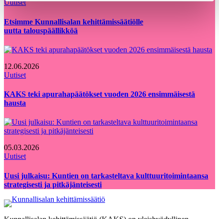
Uutiset
Etsimme Kunnallisalan kehittämissäätiölle
uutta talouspäällikköä
12.06.2026
Uutiset
KAKS teki apurahapäätökset vuoden 2026 ensimmäisestä
hausta
05.03.2026
Uutiset
Uusi julkaisu: Kuntien on tarkasteltava kulttuuritoimintaansa
strategisesti ja pitkäjänteisesti