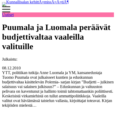
Siirry
sisältöön
Uutiset
Puumala ja Luomala peräävät
budjettivaltaa vaaleilla
valituille
Julkaistu:
08.12.2010
YTT, politiikan tutkija Anne Luomala ja YM, kansanedustaja
Tuomo Puumala ovat julkaisseet kuntien ja eduskunnan
budjettivaltaa käsittelevän Polemia- sarjan kirjan ”Budjetti – julkinen
salaisuus vai salainen julkisuus?” – Eduskunnan ja valtuuston
pelivara on kaventunut ja hallinto toimii tahtomattaankin poliittisesti.
Keskeisistä virkamiehistä on tullut ammattipoliitikkoja. Vaaleilla
valitut ovat häviämässä taistelun vallasta, kirjoittajat toteavat. Kirjan
tekijöiden mielestä…