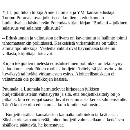
YTT, politiikan tutkija Anne Luomala ja YM, kansanedustaja
Tuomo Puumala ovat julkaisseet kuntien ja eduskunnan
budjettivaltaa käsittelevän Polemia- sarjan kirjan ”Budjetti – julkinen
salaisuus vai salainen julkisuus?”
– Eduskunnan ja valtuuston pelivara on kaventunut ja hallinto toimii
tahtomattaankin poliittisesti. Keskeisistä virkamiehistä on tullut
ammattipoliitikkoja. Vaaleilla valitut ovat häviämässä taistelun
vallasta, kirjoittajat toteavat.
Kirjan tekijöiden mielestä edustuksellinen politiikka on teknistynyt
ja luottamushenkilöiden rooliksi budjettikäsittelyssä jää usein vain
hyväksyä tai hylätä virkamiesten esitys. Aloitteellisuuskaan ei
välttämättä ole poliitikkojen käsissä.
Puumala ja Luomala harmittelevat kirjassaan julkisen
budjettikeskustelun vähäisyyttä ja sitä, että budjettikäsittely on jo
pitkällä, kun edustajat saavat luvut ensimmäistä kertaa silmiensä alle.
Tämä koskee niin eduskuntaa kuin kuntien valtuustoja.
– Budjetti sisältää kansalaisten kannalta kulloinkin tärkeät asiat.
Siksi ei ole samantekevää, miten budjetti valmistellaan ja ketkä sen
sisällöstä päättävät, he korostavat.