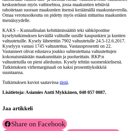
keskusteluun myös vaihtoehtoa, jossa maakuntien tehtäviä
rahoitetaan suoraan maakuntien itsensä keräämällä maakuntaverolla.
Omaa verotusoikeutta on pidetty myös eräänä mittarina maakuntien
itsenäisyydelle.
KAKS – Kunnallisalan kehittämissäätiö teki sähköpostitse
kyselytutkimuksen keväällä valituille uusille kaupunkien ja kuntien
valtuutetuille. Kysely lähetettiin 7902 valtuutetulle 24.5-12.6.2017.
Kyselyyn vastasi 1745 valtuutettua. Vastausprosentti on 22.
Vastanneet olivat edustava joukko suhteutettuna valtuutettujen
kokonaismäärään maakunnittain ja puolueittain. RKP:n
valtuutetuilla on pieni aliedustus. Kysely tehtiin suomenkielisenä.
Tutkimuksen virhemarginaali on kaksi prosenttiyksikköä
suuntaansa.
Tutkimuksen kuviot saatavissa
tästä
.
Lisätietoja: Asiamies Antti Mykkänen, 040 057 0087.
Jaa artikkeli
Share on Facebook