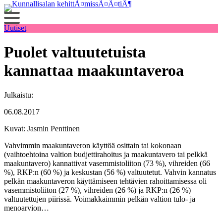
Siirry
sisältöön
Uutiset
Puolet valtuutetuista
kannattaa maakuntaveroa
Julkaistu:
06.08.2017
Kuvat: Jasmin Penttinen
Vahvimmin maakuntaveron käyttöä osittain tai kokonaan
(vaihtoehtoina valtion budjettirahoitus ja maakuntavero tai pelkkä
maakuntavero) kannattivat vasemmistoliiton (73 %), vihreiden (66
%), RKP:n (60 %) ja keskustan (56 %) valtuutetut. Vahvin kannatus
pelkän maakuntaveron käyttämiseen tehtävien rahoittamisessa oli
vasemmistoliiton (27 %), vihreiden (26 %) ja RKP:n (26 %)
valtuutettujen piirissä. Voimakkaimmin pelkän valtion tulo- ja
menoarvion…