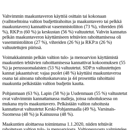
Vahvimmin maakuntaveron käyttöä osittain tai kokonaan
(vaihtoehtoina valtion budjettirahoitus ja maakuntavero tai pelkkä
maakuntavero) kannattivat vasemmistoliiton (73 %), vihreiden (66
%), RKP:n (60 %) ja keskustan (56 %) valtuutetut. Vahvin kannatus
pelkän maakuntaveron käyttämiseen tehtävien rahoittamisessa oli
vasemmistoliiton (27 %), vihreiden (26 %) ja RKP:n (26 %)
valtuutettujen piirissä.
Voimakkaimmin pelkän valtion tulo- ja menoarvion käyttämistä
maakuntien tehtävien rahoittamisessa kannattivat kokoomuksen (55
%) ja perussuomalaisten (53 %) valtuutetut. SDP:n valtuutettujen
kannat jakaantuivat: vajaa puolet (48 %) käyttäisi maakuntaveroa
osana tai ainoana rahoituskanavana ja 44 prosenttia rahoittaisi
maakuntia pelkästään valtion budjetin kautta.
Pohjanmaan (63 %), Lapin (58 %) ja Uudenmaan (55 %) valtuutetut
ovat vahvimmin kannattamassa malleja, joissa rahoituksessa on
mukana myös maakuntavero. Pelkästään valtion rahoitusta
kannattavat valtuutetut Keski-Pohjanmaalla (49 %), Varsinais-
Suomessa (48 %) ja Kainuussa (48 %).
Maakuntien aloittaessa toimintansa 1.1.2020, niiden tehtävät
rahoitetaan valtion tulo- ja menoarviosta. Valtioneuvosto valmistelee