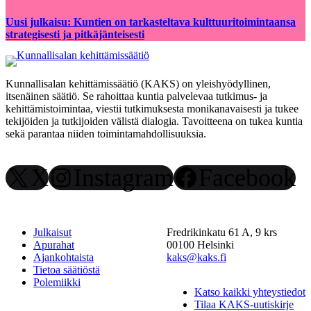
Uusi julkaisu: Kuntien on tarkasteltava kulttuuritoimintaansa
strategisesti ja pitkäjänteisesti
Kunnallisalan kehittämissäätiö (KAKS) on yleishyödyllinen,
itsenäinen säätiö. Se rahoittaa kuntia palvelevaa tutkimus- ja
kehittämistoimintaa, viestii tutkimuksesta monikanavaisesti ja tukee
tekijöiden ja tutkijoiden välistä dialogia. Tavoitteena on tukea kuntia
sekä parantaa niiden toimintamahdollisuuksia.
X
Instagram
Facebook
Julkaisut
Fredrikinkatu 61 A, 9 krs
Apurahat
00100 Helsinki
Ajankohtaista
kaks@kaks.fi
Tietoa säätiöstä
Polemiikki
Katso kaikki yhteystiedot
Tilaa KAKS-uutiskirje