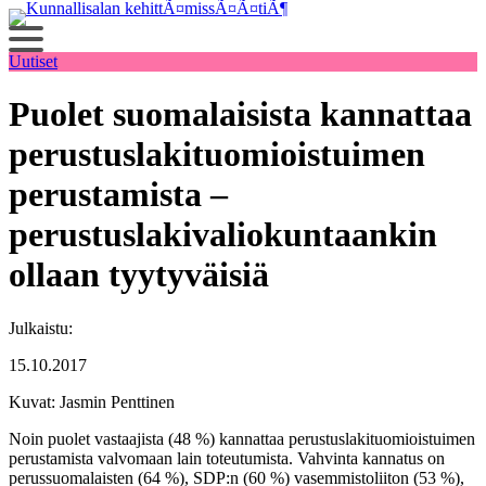
Siirry
sisältöön
Uutiset
Puolet suomalaisista kannattaa
perustuslakituomioistuimen
perustamista –
perustuslakivaliokuntaankin
ollaan tyytyväisiä
Julkaistu:
15.10.2017
Kuvat: Jasmin Penttinen
Noin puolet vastaajista (48 %) kannattaa perustuslakituomioistuimen
perustamista valvomaan lain toteutumista. Vahvinta kannatus on
perussuomalaisten (64 %), SDP:n (60 %) vasemmistoliiton (53 %),