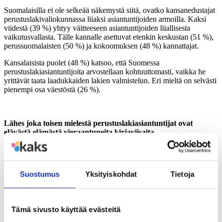
Suomalaisilla ei ole selkeää näkemystä siitä, ovatko kansanedustajat
perustuslakivaliokunnassa liiaksi asiantuntijoiden armoilla. Kaksi
viidestä (39 %) yhtyy väitteeseen asiantuntijoiden liiallisesta
vaikutusvallasta. Tälle kannalle asettuvat etenkin keskustan (51 %),
perussuomalaisten (50 %) ja kokoomuksen (48 %) kannattajat.
Kansalaisista puolet (48 %) katsoo, että Suomessa
perustuslakiasiantuntijoita arvostellaan kohtuuttomasti, vaikka he
yrittävät taata laadukkaiden lakien valmistelun. Eri mieltä on selvästi
pienempi osa väestöstä (26 %).
Lähes joka toisen mielestä perustuslakiasiantuntijat ovat
elävästä elämästä vieraantuneita kirjaviisaita
Valtiosääntöoppineisiin kohdistuu kuitenkin myös kritiikkiä.
Suomalaisista puolet (49 %) yhtyy väittämään, jonka mukaan
valtiosääntöoppineet ja perustuslakiasiantuntijat
Suostumus
Yksityiskohdat
Tietoja
ovat kirjaviisaita, jotka ovat vieraantuneet elävästä yhteiskunnasta.
Kolmannes (33 %) torjuu ajatuksen perustuslakiasiantuntijoiden
vieraantumisesta.
Tämä sivusto käyttää evästeitä
Puoluekanta on yhteydessä näkemyksiin