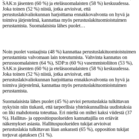
SAK:n jäsenten (60 %) ja eteläsuomalaisten (58 %) keskuudessa.
Joka toinen (52 %) niistä, jotka arvioivat, että
perustuslakivaliokunnan harjoittama ennakkovalvonta on hyvä ja
toimiva järjestelmä, kannattaa myös perustuslakituomioistuimen
perustamista. Suomalaisista lähes puolet…
Noin puolet vastaajista (48 %) kannattaa perustuslakituomioistuimen
perustamista valvomaan lain toteutumista. Vahvinta kannatus on
perussuomalaisten (64 %), SDP:n (60 %) vasemmistoliiton (53 %),
SAK:n jäsenten (60 %) ja eteläsuomalaisten (58 %) keskuudessa.
Joka toinen (52 %) niistä, jotka arvioivat, että
perustuslakivaliokunnan harjoittama ennakkovalvonta on hyvä ja
toimiva järjestelmä, kannattaa myös perustuslakituomioistuimen
perustamista.
Suomalaisista lähes puolet (45 %) arvioi perustuslakia tulkittavan
nykyisin niin tiukasti, että tarpeellisia yhteiskunnallisia uudistuksia
on liki mahdotonta toteuttaa. Eri mieltä on miltei kaksi viidestä (37
%). Hallitus- ja oppositiopuolueiden kannattajilla on eriävät
näkemykset asiasta. Hallituspuolueiden tukijat arvioivat
perustuslakia tulkittavan liian ankarasti (65 %), opposition tukijat
torjuvat ajatuksen (51 %).