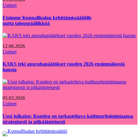
Uutiset
Etsimme Kunnallisalan kehittämissäätiölle
uutta talouspäällikköä
12.06.2026
Uutiset
KAKS teki apurahapäätökset vuoden 2026 ensimmäisestä
hausta
05.03.2026
Uutiset
Uusi julkaisu: Kuntien on tarkasteltava kulttuuritoimintaansa
strategisesti ja pitkäjänteisesti