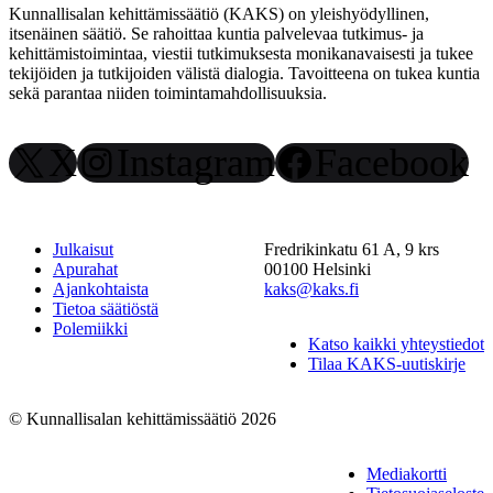
Kunnallisalan kehittämissäätiö (KAKS) on yleishyödyllinen,
itsenäinen säätiö. Se rahoittaa kuntia palvelevaa tutkimus- ja
kehittämistoimintaa, viestii tutkimuksesta monikanavaisesti ja tukee
tekijöiden ja tutkijoiden välistä dialogia. Tavoitteena on tukea kuntia
sekä parantaa niiden toimintamahdollisuuksia.
X
Instagram
Facebook
Julkaisut
Fredrikinkatu 61 A, 9 krs
Apurahat
00100 Helsinki
Ajankohtaista
kaks@kaks.fi
Tietoa säätiöstä
Polemiikki
Katso kaikki yhteystiedot
Tilaa KAKS-uutiskirje
© Kunnallisalan kehittämissäätiö 2026
Mediakortti