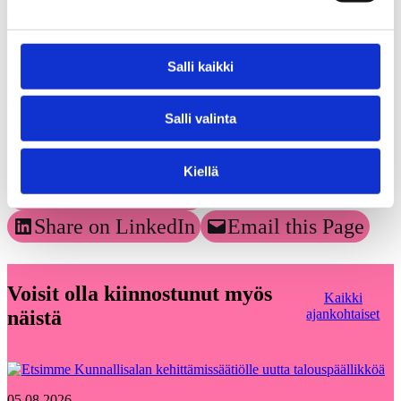
koottu Gallup Kanavalla 15.-20.9 2017. Haastatteluja tehtiin
yhteensä 1.000. Vastaajat edustavat maamme 18 – 75 vuotta
täyttänyttä väestöä Ahvenanmaata lukuun ottamatta. Tutkimuksen
tulosten virhemarginaali on suurimmillaan vajaat kolme
Salli kaikki
prosenttiyksikköä suuntaansa.
Lisätietoja: Asiahenkilö Antti Mykkänen, 040 057 0087.
Salli valinta
Jaa artikkeli
Kiellä
Share on Facebook
Share on LinkedIn
Email this Page
Voisit olla kiinnostunut myös
Kaikki
näistä
ajankohtaiset
05.08.2026