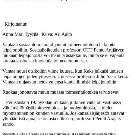
| Kirjoittanut:
Anna-Mari Tyyrilä | Kuva: Ari Aalto
Vantaan sosiaalitoimi on ohjannut toimeentulotuen hakijoita
leipäjonoihin. Sosiaalioikeuden professori OTT Pentti Arajärven
mukaan leipäjonoista voi mainita asiakkaille, mutta se ei vapauta
kuntaa vastuusta huolehtia toimeentulotuesta.
Vantaa nousi otsikoihin viime kuussa, kun Kaks julkaisi uutisen
leipäjonojen pidentymisestä. Uutisessa professori Juho Saari kertoi
Vantaan ohjaavan nettisivujensa kautta ihmisiä leipäjonoihin.
Ruokaa jonottavat muun muassa toimeentulotukea tarvitsevat.
– Perustuslain 19. pykälän mukaan julkinen valta on vastuussa
välttämättömästä toimeentulosta ja huolenpidosta, ja niiden
myöntäminen on kuntien vastuulla. Jos kansalaisjärjestöt antavat
ylimääräistä apua, se on asia erikseen, professori Pentti Arajärvi
sanoo.
Perustuslakia Vantaan tapa toimia ei Arajärven mielestä riko.