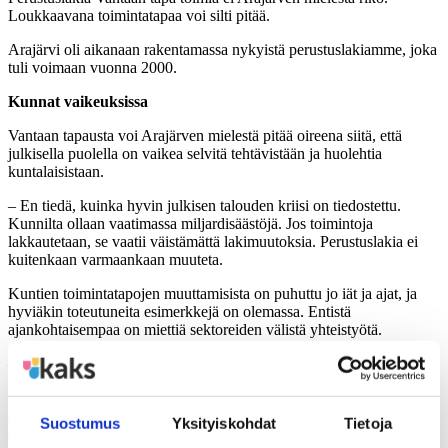
Loukkaavana toimintatapaa voi silti pitää.
Arajärvi oli aikanaan rakentamassa nykyistä perustuslakiamme, joka
tuli voimaan vuonna 2000.
Kunnat vaikeuksissa
Vantaan tapausta voi Arajärven mielestä pitää oireena siitä, että
julkisella puolella on vaikea selvitä tehtävistään ja huolehtia
kuntalaisistaan.
– En tiedä, kuinka hyvin julkisen talouden kriisi on tiedostettu.
Kunnilta ollaan vaatimassa miljardisäästöjä. Jos toimintoja
lakkautetaan, se vaatii väistämättä lakimuutoksia. Perustuslakia ei
kuitenkaan varmaankaan muuteta.
Kuntien toimintatapojen muuttamisista on puhuttu jo iät ja ajat, ja
hyviäkin toteutuneita esimerkkejä on olemassa. Entistä
ajankohtaisempaa on miettiä sektoreiden välistä yhteistyötä.
– Lainsäädännössä on velvoitteita yhteistoiminnasta paitsi kuntien
sisällä, myös kuntien ja kolmannen sektorin välillä. Ne vain eivät ole
vielä muuttuneet lihaksi. Kunnissa jokainen hallinnonala miettii
omaa budjettiaan. Jos pomot tapaisivat toisensa saman pöydän
Suostumus
Yksityiskohdat
Tietoja
ääressä ja katsoisivat, mihin mikäkin asia vaikuttaa, säästöjä voisi