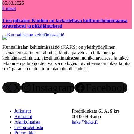
05.03.2026
Uutiset
Uusi julkaisu: Kuntien on tarkasteltava kulttuuritoimintaansa
strategisesti ja pitkäjänteisesti
Kunnallisalan kehittämissäätiö (KAKS) on yleishyödyllinen,
itsenäinen säätiö. Se rahoittaa kuntia palvelevaa tutkimus- ja
kehittämistoimintaa, viestii tutkimuksesta monikanavaisesti ja tukee
tekijöiden ja tutkijoiden välistä dialogia. Tavoitteena on tukea kuntia
sekä parantaa niiden toimintamahdollisuuksia.
X
Instagram
Facebook
Julkaisut
Fredrikinkatu 61 A, 9 krs
Apurahat
00100 Helsinki
Ajankohtaista
kaks@kaks.fi
Tietoa säätiöstä
Polemiikki