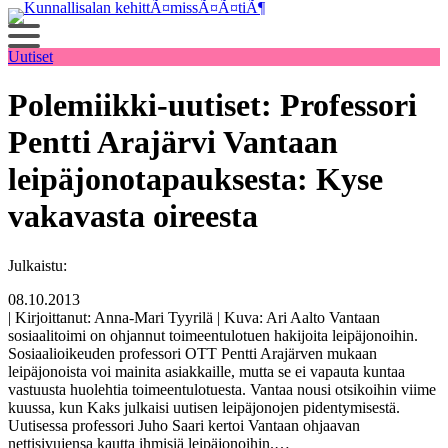
Siirry
sisältöön
Uutiset
Polemiikki-uutiset: Professori
Pentti Arajärvi Vantaan
leipäjonotapauksesta: Kyse
vakavasta oireesta
Julkaistu:
08.10.2013
| Kirjoittanut: Anna-Mari Tyyrilä | Kuva: Ari Aalto Vantaan
sosiaalitoimi on ohjannut toimeentulotuen hakijoita leipäjonoihin.
Sosiaalioikeuden professori OTT Pentti Arajärven mukaan
leipäjonoista voi mainita asiakkaille, mutta se ei vapauta kuntaa
vastuusta huolehtia toimeentulotuesta. Vantaa nousi otsikoihin viime
kuussa, kun Kaks julkaisi uutisen leipäjonojen pidentymisestä.
Uutisessa professori Juho Saari kertoi Vantaan ohjaavan
nettisivujensa kautta ihmisiä leipäjonoihin.…