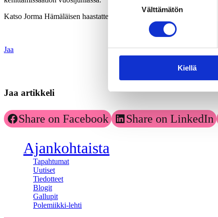
Välttämätön
valinta
Katso Jorma Hämäläisen haastattelu KAKSin Johtajuutta ja Johtamista
Jaa
Kiellä
Jaa artikkeli
Share on Facebook
Share on LinkedIn
Ajankohtaista
Tapahtumat
Uutiset
Tiedotteet
Blogit
Gallupit
Polemiikki-lehti