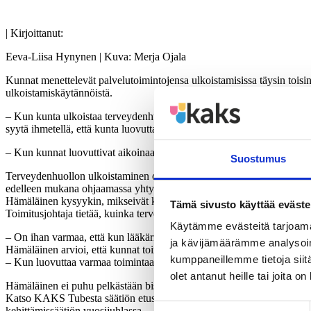
| Kirjoittanut:
Eeva-Liisa Hynynen | Kuva: Merja Ojala
Kunnat menettelevät palvelutoimintojensa ulkoistamisissa täysin toi
ulkoistamiskäytännöistä.
– Kun kunta ulkoistaa terveydenhuoltonsa yritykselle eli luovuttaa toi
syytä ihmetellä, että kunta luovuttaa tällaisen liiketoiminnan ilmaise
– Kun kunnat luovuttivat aikoinaan sähköyhtiöitä, niistä otettiin kymm
Suostumus
Terveydenhuollon ulkoistaminen on kunta-alan kuumimpia aiheita. Se n
edelleen mukana ohjaamassa yhtymän toimintaa, kontrolloimassa ja kats
Hämäläinen kysyykin, mikseivät kunnat sovella näihin ulkoistamistapa
Tämä sivusto käyttää eväste
Toimitusjohtaja tietää, kuinka terveydenhuoltoalan yrityksissä ajatella
Käytämme evästeitä tarjoama
– On ihan varmaa, että kun lääkäri- tai terveydenhuoltofirma myy toimi
ja kävijämäärämme analysoim
Hämäläinen arvioi, että kunnat toimivat nyt ”vähän hölmösti”, jos kunt
kumppaneillemme tietoja siitä
– Kun luovuttaa varmaa toimintaa ulos, se on liiketoiminnan luovutus e
olet antanut heille tai joita o
Hämäläinen ei puhu pelkästään bisnesjohtajan rintaäänellä. Hän johti
Katso KAKS Tubesta säätiön etusivulta Eksote:n puheenjohtajan Marja
Suostumuksen
kehittämissäätiön vuosijuhlassa.