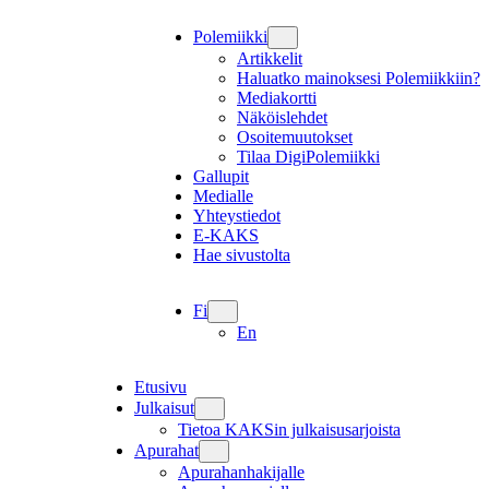
Polemiikki
Artikkelit
Haluatko mainoksesi Polemiikkiin?
Mediakortti
Näköislehdet
Osoitemuutokset
Tilaa DigiPolemiikki
Gallupit
Medialle
Yhteystiedot
E-KAKS
Hae sivustolta
Fi
En
Etusivu
Julkaisut
Tietoa KAKSin julkaisusarjoista
Apurahat
Apurahanhakijalle