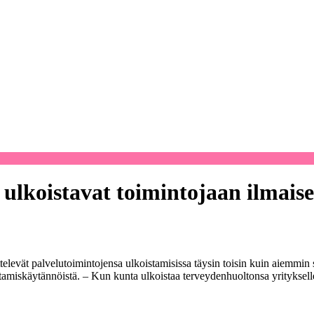
 ulkoistavat toimintojaan ilmaise
televät palvelutoimintojensa ulkoistamisissa täysin toisin kuin aiemm
tamiskäytännöistä. – Kun kunta ulkoistaa terveydenhuoltonsa yritykselle 