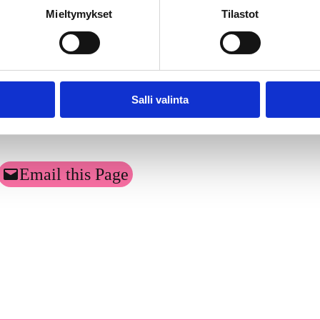
Mieltymykset
Tilastot
 -seminaarista 29.1.2013.
Salli valinta
Email this Page