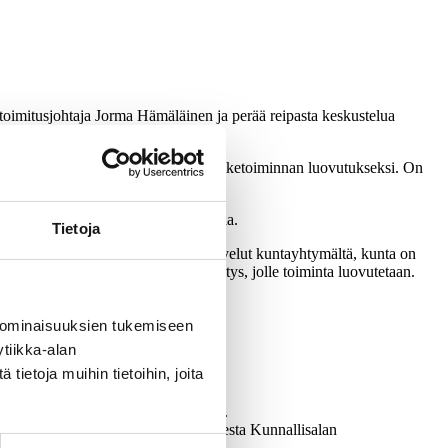
oimitusjohtaja Jorma Hämäläinen ja perää reipasta keskustelua
eli kunta, niin sitä voi luonnehtia liiketoiminnan luovutukseksi. On
uuden käyttökatteet, Hämäläinen jatkaa.
Tietoja
a, että silloin kun kunta ostaa palvelut kuntayhtymältä, kunta on
tamistapauksissa katteet tekee yritys, jolle toiminta luovutetaan.
 ominaisuuksien tukemiseen
skontataan kauppahintaan.
tiikka-alan
ietoja muihin tietoihin, joita
.
viimeksi Tuusulaa vuoteen 2001 asti.
ayhtymien johtamisesta ja ohjaamisesta Kunnallisalan