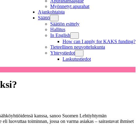
Apurahansaajalle
Myönnetyt apurahat
Ajankohtaista
Säätiö
Säätiön esittely
Hallitus
In English
How can I apply for KAKS funding?
Tieteellinen neuvottelukunta
Yhteystiedot
Laskutustiedot
ksi?
in sähköyhtiöidensä kanssa, sanoo Suomen Lehtiyhtymän
eli luovuttaa toiminnan, jossa on varma asiakas – sairastavat ihmiset