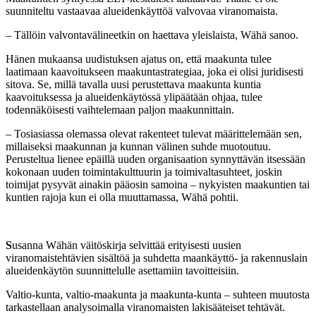
suunniteltu vastaavaa alueidenkäyttöä valvovaa viranomaista.
– Tällöin valvontavälineetkin on haettava yleislaista, Wähä sanoo.
Hänen mukaansa uudistuksen ajatus on, että maakunta tulee
laatimaan kaavoitukseen maakuntastrategiaa, joka ei olisi juridisesti
sitova. Se, millä tavalla uusi perustettava maakunta kuntia
kaavoituksessa ja alueidenkäytössä ylipäätään ohjaa, tulee
todennäköisesti vaihtelemaan paljon maakunnittain.
– Tosiasiassa olemassa olevat rakenteet tulevat määrittelemään sen,
millaiseksi maakunnan ja kunnan välinen suhde muotoutuu.
Perusteltua lienee epäillä uuden organisaation synnyttävän itsessään
kokonaan uuden toimintakulttuurin ja toimivaltasuhteet, joskin
toimijat pysyvät ainakin pääosin samoina – nykyisten maakuntien tai
kuntien rajoja kun ei olla muuttamassa, Wähä pohtii.
S
usanna Wähän väitöskirja selvittää erityisesti uusien
viranomaistehtävien sisältöä ja suhdetta maankäyttö- ja rakennuslain
alueidenkäytön suunnittelulle asettamiin tavoitteisiin.
Valtio-kunta, valtio-maakunta ja maakunta-kunta – suhteen muutosta
tarkastellaan analysoimalla viranomaisten lakisääteiset tehtävät.