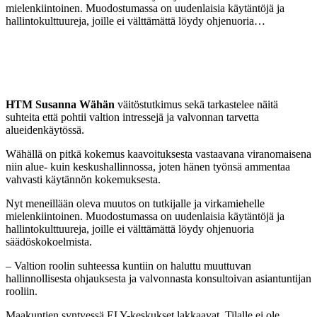
mielenkiintoinen. Muodostumassa on uudenlaisia käytäntöjä ja
hallintokulttuureja, joille ei välttämättä löydy ohjenuoria…
HTM Susanna Wähän
väitöstutkimus sekä tarkastelee näitä
suhteita että pohtii valtion intressejä ja valvonnan tarvetta
alueidenkäytössä.
Wähällä on pitkä kokemus kaavoituksesta vastaavana viranomaisena
niin alue- kuin keskushallinnossa, joten hänen työnsä ammentaa
vahvasti käytännön kokemuksesta.
Nyt meneillään oleva muutos on tutkijalle ja virkamiehelle
mielenkiintoinen. Muodostumassa on uudenlaisia käytäntöjä ja
hallintokulttuureja, joille ei välttämättä löydy ohjenuoria
säädöskokoelmista.
– Valtion roolin suhteessa kuntiin on haluttu muuttuvan
hallinnollisesta ohjauksesta ja valvonnasta konsultoivan asiantuntijan
rooliin.
Maakuntien syntyessä ELY-keskukset lakkaavat. Tilalle ei ole