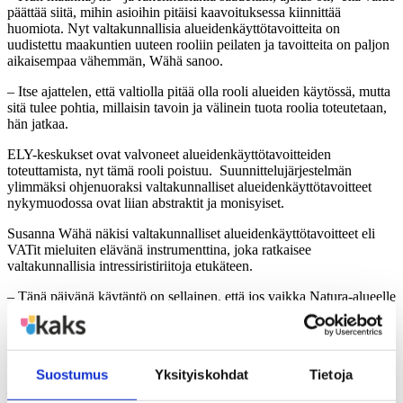
päättää siitä, mihin asioihin pitäisi kaavoituksessa kiinnittää
huomiota. Nyt valtakunnallisia alueidenkäyttötavoitteita on
uudistettu maakuntien uuteen rooliin peilaten ja tavoitteita on paljon
aikaisempaa vähemmän, Wähä sanoo.
– Itse ajattelen, että valtiolla pitää olla rooli alueiden käytössä, mutta
sitä tulee pohtia, millaisin tavoin ja välinein tuota roolia toteutetaan,
hän jatkaa.
ELY-keskukset ovat valvoneet alueidenkäyttötavoitteiden
toteuttamista, nyt tämä rooli poistuu. Suunnittelujärjestelmän
ylimmäksi ohjenuoraksi valtakunnalliset alueidenkäyttötavoitteet
nykymuodossa ovat liian abstraktit ja monisyiset.
Susanna Wähä näkisi valtakunnalliset alueidenkäyttötavoitteet eli
VATit mieluiten elävänä instrumenttina, joka ratkaisee
valtakunnallisia intressiristiriitoja etukäteen.
– Tänä päivänä käytäntö on sellainen, että jos vaikka Natura-alueelle
halutaan kaivos, neuvottelut ja kaavan laatiminen voi alkaa
ruohonjuuritasolta kunnanisien kanssa siitä huolimatta, että
lopullinen päätös joka tapauksessa vaatii valtioneuvoston tai Natura-
suojelusta poikettaessa jopa EU:n komission kannanottoa.
Suostumus
Yksityiskohdat
Tietoja
– VATtien tulisi olla ennakoivia ja aktiivisia eikä pelkkiä