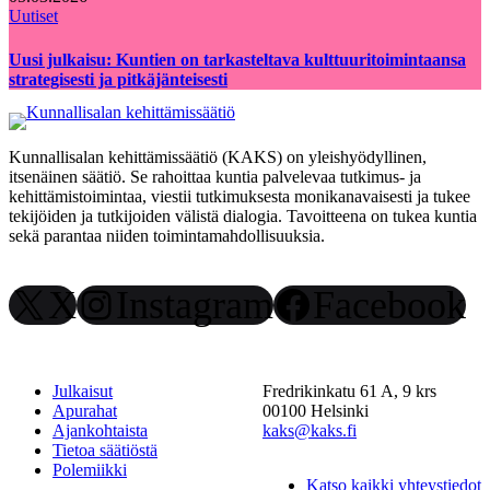
Uutiset
Uusi julkaisu: Kuntien on tarkasteltava kulttuuritoimintaansa
strategisesti ja pitkäjänteisesti
Kunnallisalan kehittämissäätiö (KAKS) on yleishyödyllinen,
itsenäinen säätiö. Se rahoittaa kuntia palvelevaa tutkimus- ja
kehittämistoimintaa, viestii tutkimuksesta monikanavaisesti ja tukee
tekijöiden ja tutkijoiden välistä dialogia. Tavoitteena on tukea kuntia
sekä parantaa niiden toimintamahdollisuuksia.
X
Instagram
Facebook
Julkaisut
Fredrikinkatu 61 A, 9 krs
Apurahat
00100 Helsinki
Ajankohtaista
kaks@kaks.fi
Tietoa säätiöstä
Polemiikki
Katso kaikki yhteystiedot