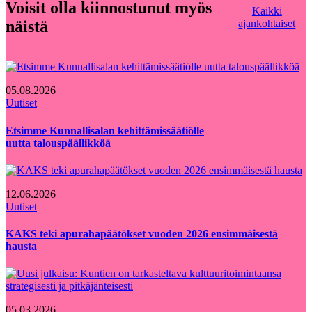
Voisit olla kiinnostunut myös
Kaikki
näistä
ajankohtaiset
05.08.2026
Uutiset
Etsimme Kunnallisalan kehittämissäätiölle
uutta talouspäällikköä
12.06.2026
Uutiset
KAKS teki apurahapäätökset vuoden 2026 ensimmäisestä
hausta
05.03.2026