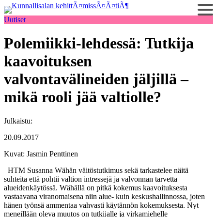
Siirry
sisältöön
Uutiset
Polemiikki-lehdessä: Tutkija
kaavoituksen
valvontavälineiden jäljillä –
mikä rooli jää valtiolle?
Julkaistu:
20.09.2017
Kuvat: Jasmin Penttinen
HTM Susanna Wähän väitöstutkimus sekä tarkastelee näitä
suhteita että pohtii valtion intressejä ja valvonnan tarvetta
alueidenkäytössä. Wähällä on pitkä kokemus kaavoituksesta
vastaavana viranomaisena niin alue- kuin keskushallinnossa, joten
hänen työnsä ammentaa vahvasti käytännön kokemuksesta. Nyt
meneillään oleva muutos on tutkijalle ja virkamiehelle