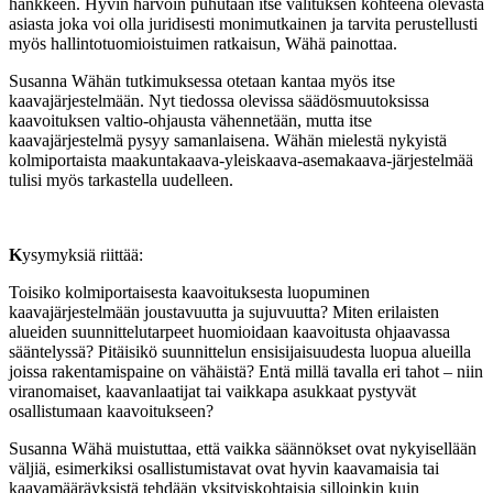
hankkeen. Hyvin harvoin puhutaan itse valituksen kohteena olevasta
asiasta joka voi olla juridisesti monimutkainen ja tarvita perustellusti
myös hallintotuomioistuimen ratkaisun, Wähä painottaa.
Susanna Wähän tutkimuksessa otetaan kantaa myös itse
kaavajärjestelmään. Nyt tiedossa olevissa säädösmuutoksissa
kaavoituksen valtio-ohjausta vähennetään, mutta itse
kaavajärjestelmä pysyy samanlaisena. Wähän mielestä nykyistä
kolmiportaista maakuntakaava-yleiskaava-asemakaava-järjestelmää
tulisi myös tarkastella uudelleen.
K
ysymyksiä riittää:
Toisiko kolmiportaisesta kaavoituksesta luopuminen
kaavajärjestelmään joustavuutta ja sujuvuutta? Miten erilaisten
alueiden suunnittelutarpeet huomioidaan kaavoitusta ohjaavassa
sääntelyssä? Pitäisikö suunnittelun ensisijaisuudesta luopua alueilla
joissa rakentamispaine on vähäistä? Entä millä tavalla eri tahot – niin
viranomaiset, kaavanlaatijat tai vaikkapa asukkaat pystyvät
osallistumaan kaavoitukseen?
Susanna Wähä muistuttaa, että vaikka säännökset ovat nykyisellään
väljiä, esimerkiksi osallistumistavat ovat hyvin kaavamaisia tai
kaavamääräyksistä tehdään yksityiskohtaisia silloinkin kuin