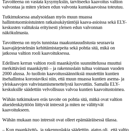
Tavoitteena on vastata kysymyksiin, tarvitseeko kaavoitus valtion
valvontaa ja miten yleisen edun valvonta kuntakaavoissa toteutuu.
Tutkimuksessa analysoidaan myös muun muassa
hallintotuomioistuinten ratkaisukäytäntöjä kaava-asioissa sekä ELY-
keskusten valituksia erityisesti yleisen edun valvonnan
näkökulmasta.
Tavoitteena on myös tunnistaa maakuntauudistusta seuraavia
kaavajärjestelmän kehittämistarpeita sekä pohtia sitä, mikä on
jatkossa valtion rooli kaavoituksessa.
Edellisen kerran valtion rooli maankäytön suunnittelussa muuttui
merkittävästi maankäyttö – ja rakennuslain tultua voimaan vuoden
2000 alussa. Jo tuolloin kaavoitussäännöksiä muutettiin kuntien
itsehallintoa korostaviksi niin, että muun muassa kuntien asema- ja
yleiskaavojen vahvistamismenettelystä luovuttiin. Samalla ELY-
keskuksille säädettiin velvollisuus valvoa kuntien kaavoitustoimea.
Wähän tutkimuksen eräs tavoite on pohtia sitä, mitkä ovat valtion
alueidenkäyttöön liittyvät intressit ja miten ne välittyvät
kaavoitukseen.
Wähän mukaan nuo intressit ovat olleet epämääräisessä tilassa.
– Kun maankäyttö- ja rakennuslakia säädettiin, ajatus oli, että valtio