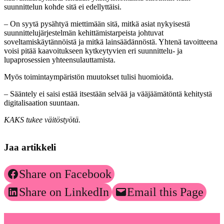
suunnittelun kohde sitä ei edellyttäisi.
– On syytä pysähtyä miettimään sitä, mitkä asiat nykyisestä
suunnittelujärjestelmän kehittämistarpeista johtuvat
soveltamiskäytännöistä ja mitkä lainsäädännöstä. Yhtenä tavoitteena
voisi pitää kaavoitukseen kytkeytyvien eri suunnittelu- ja
lupaprosessien yhteensulauttamista.
Myös toimintaympäristön muutokset tulisi huomioida.
– Sääntely ei saisi estää itsestään selvää ja vääjäämätöntä kehitystä
digitalisaation suuntaan.
KAKS tukee väitöstyötä.
Jaa artikkeli
Share on Facebook
Share on LinkedIn
Email this Page