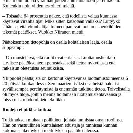
Yhtä moni luottaa viranhaltijoiden ammattitaitoon ja -etiikkaan.
Kuitenkin noin viidennes oli eri mieltä.
– Toisaalta 64 prosenttia näkee, että todellista valtaa kunnassa
käyttävät viranhaltijat. Mikä sitten katsotaan vallaksi? Liittyykö
tähän se, että viranhaltijat toimeenpanevat luottamushenkilöiden
tekemät päätökset, Vuokko Niiranen miettii.
Päätöksenteon tietopohja on osalla kohtalaisen laaja, osalla
suppeampi.
– On muistettava, että roolit ovat erilaisia. Luottamushenkilö
tarvitsee päätöksenteon perustaksi sekä tietoa nykytilasta että
ratkaisun oletetuista seurauksista.
Yli puolet päättäjistä on kertonut käyttävänsä luottamustoimeensa 6–
20 päivää kuukaudessa. Seminaarien lisäksi osa heistä haluaisi
syvällisempää perehtymistä ja enemmän tutkittua tietoa. Toivelistalla
oli myös tiloja, joihin mennä hoitamaan luottamustehtäväänsä ja
joissa olisi moderni tietotekniikka.
Rooleja ei pidä sekoittaa
Tutkimuksen mukaan poliittinen johtaja tunnistaa oman roolinsa.
Hän on vastuullinen kuntalaisten edustaja ja tunnistaa kunnan
kokonaisnäkemyksen merkityksen päätöksenteossa.