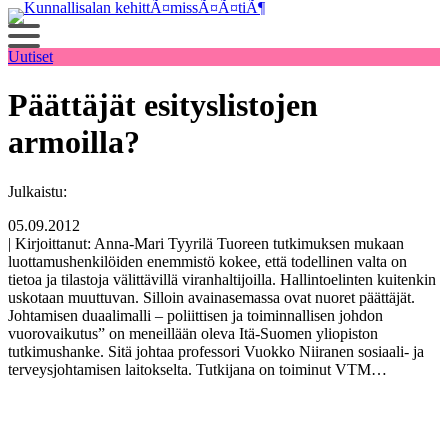
Siirry
sisältöön
Uutiset
Päättäjät esityslistojen
armoilla?
Julkaistu:
05.09.2012
| Kirjoittanut: Anna-Mari Tyyrilä Tuoreen tutkimuksen mukaan
luottamushenkilöiden enemmistö kokee, että todellinen valta on
tietoa ja tilastoja välittävillä viranhaltijoilla. Hallintoelinten kuitenkin
uskotaan muuttuvan. Silloin avainasemassa ovat nuoret päättäjät.
Johtamisen duaalimalli – poliittisen ja toiminnallisen johdon
vuorovaikutus” on meneillään oleva Itä-Suomen yliopiston
tutkimushanke. Sitä johtaa professori Vuokko Niiranen sosiaali- ja
terveysjohtamisen laitokselta. Tutkijana on toiminut VTM…