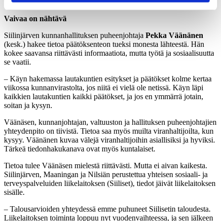
vahvaa.
Vaivaa on nähtävä
Siilinjärven kunnanhallituksen puheenjohtaja
Pekka Väänänen
(kesk.) hakee tietoa päätöksenteon tueksi monesta lähteestä. Hän
kokee saavansa riittävästi informaatiota, mutta työtä ja sosiaalisuutta
se vaatii.
– Käyn hakemassa lautakuntien esitykset ja päätökset kolme kertaa
viikossa kunnanvirastolta, jos niitä ei vielä ole netissä. Käyn läpi
kaikkien lautakuntien kaikki päätökset, ja jos en ymmärrä jotain,
soitan ja kysyn.
Väänäsen, kunnanjohtajan, valtuuston ja hallituksen puheenjohtajien
yhteydenpito on tiivistä. Tietoa saa myös muilta viranhaltijoilta, kun
kysyy. Väänänen kuvaa välejä viranhaltijoihin asiallisiksi ja hyviksi.
Tärkeä tiedonhakukanava ovat myös kuntalaiset.
Tietoa tulee Väänäsen mielestä riittävästi. Mutta ei aivan kaikesta.
Siilinjärven, Maaningan ja Nilsiän perustettua yhteisen sosiaali- ja
terveyspalveluiden liikelaitoksen (Siiliset), tiedot jäivät liikelaitoksen
sisälle.
– Talousarvioiden yhteydessä emme puhuneet Siilisetin taloudesta.
Liikelaitoksen toiminta loppuu nyt vuodenvaihteessa, ja sen jälkeen