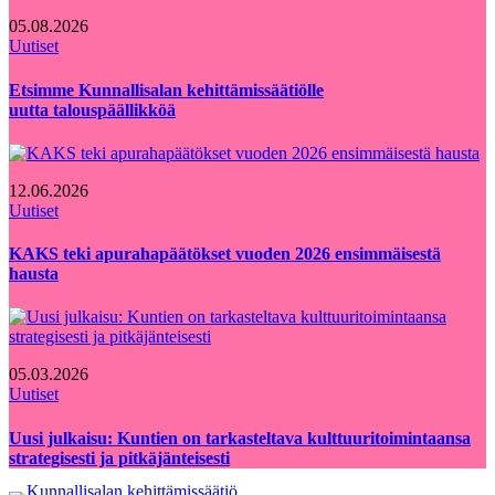
05.08.2026
Uutiset
Etsimme Kunnallisalan kehittämissäätiölle
uutta talouspäällikköä
12.06.2026
Uutiset
KAKS teki apurahapäätökset vuoden 2026 ensimmäisestä
hausta
05.03.2026
Uutiset
Uusi julkaisu: Kuntien on tarkasteltava kulttuuritoimintaansa
strategisesti ja pitkäjänteisesti