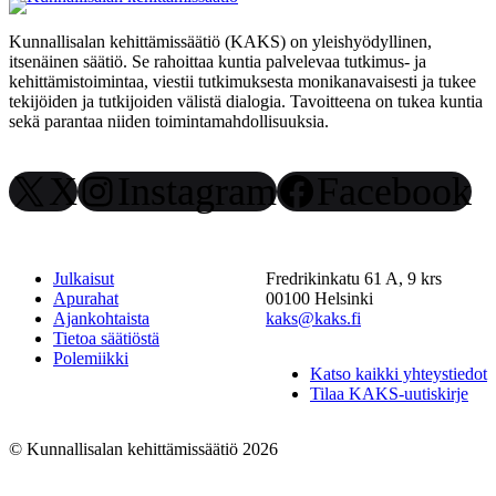
Kunnallisalan kehittämissäätiö (KAKS) on yleishyödyllinen,
itsenäinen säätiö. Se rahoittaa kuntia palvelevaa tutkimus- ja
kehittämistoimintaa, viestii tutkimuksesta monikanavaisesti ja tukee
tekijöiden ja tutkijoiden välistä dialogia. Tavoitteena on tukea kuntia
sekä parantaa niiden toimintamahdollisuuksia.
X
Instagram
Facebook
Julkaisut
Fredrikinkatu 61 A, 9 krs
Apurahat
00100 Helsinki
Ajankohtaista
kaks@kaks.fi
Tietoa säätiöstä
Polemiikki
Katso kaikki yhteystiedot
Tilaa KAKS-uutiskirje
© Kunnallisalan kehittämissäätiö 2026