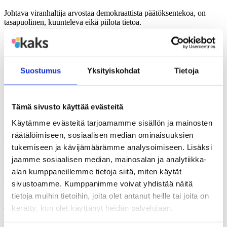
Johtava viranhaltija arvostaa demokraattista päätöksentekoa, on
tasapuolinen, kuunteleva eikä piilota tietoa.
– Päätöksenteon kulmakivenä on sekä luottamushenkilöiden että
viranhaltijoiden mielestä luottamus. Lisäksi luottamushenkilöt
arvostavat muun muassa hyviä vuorovaikutussuhteita. Viranhaltijat
puolestaan pitävät arvossa, kun luottamushenkilöt sitoutuvat
Suostumus
Yksityiskohdat
Tietoja
tehtäväänsä ja ovat avoimia, Vuokko Niiranen kertoo.
Päätöksenteossa on kompastuskivensäkin. Luottamushenkilöiden
mukaan ongelmia aiheuttaa, jos keskinäistä luottamusta ei ole tai jos
Tämä sivusto käyttää evästeitä
viranhaltijoiden ja päättäjien roolit menevät sekaisin.
Käytämme evästeitä tarjoamamme sisällön ja mainosten
Viranhaltijoiden mielestä ei ole hyväksi, jos päättäjät ovat kovin
räätälöimiseen, sosiaalisen median ominaisuuksien
erimielisiä. Ongelmia tuottaa myös, jos edustuksellinen demokratia
ei toimi.
tukemiseen ja kävijämäärämme analysoimiseen. Lisäksi
jaamme sosiaalisen median, mainosalan ja analytiikka-
Ulkoistaminen aiheuttaa päänvaivaa
alan kumppaneillemme tietoja siitä, miten käytät
Tutkimuksessa pyydettiin kertomaan tilanteista, joissa
sivustoamme. Kumppanimme voivat yhdistää näitä
luottamushenkilö on joutunut pohtimaan omia arvovalintojaan.
tietoja muihin tietoihin, joita olet antanut heille tai joita on
– Yksiselitteisesti esille nousi julkisen ja yksityisen suhde hiukan eri
kerätty, kun olet käyttänyt heidän palvelujaan.
muodoissaan. Kilpailuttaminen ei niinkään, vaan yksityistämiseen ja
ulkoistamiseen liittyvät ratkaisut, Vuokko Niiranen sanoo.