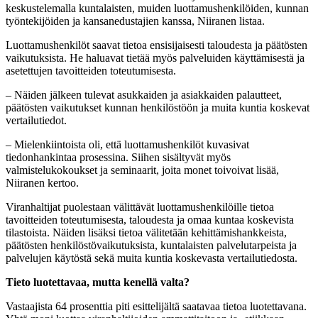
keskustelemalla kuntalaisten, muiden luottamushenkilöiden, kunnan
työntekijöiden ja kansanedustajien kanssa, Niiranen listaa.
Luottamushenkilöt saavat tietoa ensisijaisesti taloudesta ja päätösten
vaikutuksista. He haluavat tietää myös palveluiden käyttämisestä ja
asetettujen tavoitteiden toteutumisesta.
– Näiden jälkeen tulevat asukkaiden ja asiakkaiden palautteet,
päätösten vaikutukset kunnan henkilöstöön ja muita kuntia koskevat
vertailutiedot.
– Mielenkiintoista oli, että luottamushenkilöt kuvasivat
tiedonhankintaa prosessina. Siihen sisältyvät myös
valmistelukokoukset ja seminaarit, joita monet toivoivat lisää,
Niiranen kertoo.
Viranhaltijat puolestaan välittävät luottamushenkilöille tietoa
tavoitteiden toteutumisesta, taloudesta ja omaa kuntaa koskevista
tilastoista. Näiden lisäksi tietoa välitetään kehittämishankkeista,
päätösten henkilöstövaikutuksista, kuntalaisten palvelutarpeista ja
palvelujen käytöstä sekä muita kuntia koskevasta vertailutiedosta.
Tieto luotettavaa, mutta kenellä valta?
Vastaajista 64 prosenttia piti esittelijältä saatavaa tietoa luotettavana.