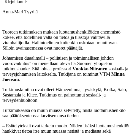
| Kirjoittanut:
Anna-Mari Tyyrilä
Tuoreen tutkimuksen mukaan luottamushenkilöiden enemmistö
kokee, että todellinen valta on tietoa ja tilastoja välittävillä
viranhaltijoilla. Hallintoelinten kuitenkin uskotaan muuttuvan.
Silloin avainasemassa ovat nuoret päättäjät.
Johtamisen duaalimalli – poliittisen ja toiminnallisen johdon
vuorovaikutus” on meneillään oleva Itä-Suomen yliopiston
tutkimushanke. Sitä johtaa professori
Vuokko Niiranen
sosiaali- ja
terveysjohtamisen laitokselta. Tutkijana on toiminut VTM
Minna
Joensuu
.
Tutkimuskuntina ovat olleet Hämeenlinna, Jyväskylä, Kotka, Salo,
Sastamala ja Kitee. Tutkimus on painottunut sosiaali- ja
terveydenhuoltoon.
Tutkimuksessa on muun muassa selvitetty, mistä luottamushenkilö
saa päätöksenteossa tarvitsemansa tiedon.
– Esittelytekstit ovat tärkein muoto. Niiden lisäksi luottamushenkilöt
hankkivat tietoa itse muun muassa netistä ja mediasta sekä