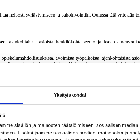
taa helposti syrjäytymiseen ja pahoinvointiin. Oulussa tätä yritetään
en ajankohtaisista asioista, henkilökohtaiseen ohjaukseen ja neuvontaan 
opiskelumahdollisuuksista, avoimista työpaikoista, ajankohtaisista asio
online chatissa tai inbox viestein. Online chat on avoinna kaksi kertaa v
 vuorovaikutusta: omat tilapäivitykset ja toisten käyttäjien päivityste
npanoista löytyy pitempiaikaisia tiedotteita, kuten esim. vuokranantajie
Yksityiskohdat
alveluohjaajaan ovat toimeentuloon, asumiseen, opiskeluun, työhön ja ter
itä
ä kuntouttavan työtoiminnan ryhmiin.
mme sisällön ja mainosten räätälöimiseen, sosiaalisen median
, syrjäytymistä ennaltaehkäisevää ja madaltaa nuorten asiakkaiden kyn
iseen. Lisäksi jaamme sosiaalisen median, mainosalan ja analy
lulaista nuorta ja yhteistyökumppania. Facebook-palveluohjaus on vakin