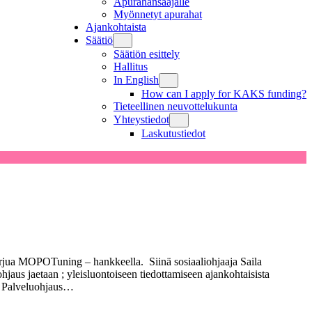
Apurahansaajalle
Myönnetyt apurahat
Ajankohtaista
Säätiö
Säätiön esittely
Hallitus
In English
How can I apply for KAKS funding?
Tieteellinen neuvottelukunta
Yhteystiedot
Laskutustiedot
torjua MOPOTuning – hankkeella. Siinä sosiaaliohjaaja Saila
us jaetaan ; yleisluontoiseen tiedottamiseen ajankohtaisista
a. Palveluohjaus…