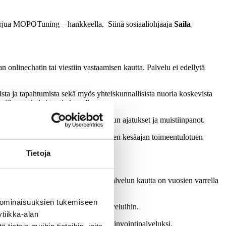
 torjua MOPOTuning – hankkeella. Siinä sosiaaliohjaaja
Saila
onlinechatin tai viestiin vastaamisen kautta. Palvelu ei edellytä
ista ja tapahtumista sekä myös yhteiskunnallisista nuoria koskevista
iikossa, kaksi tuntia kerrallaan.
n tykkääminen tai kommentointi, Aamun ajatukset ja muistiinpanot.
n yhteystiedot tai ohjeet opiskelijoiden kesäajan toimeentulotuen
Tietoja
veyteen liittyvät asiat. Facebook palvelun kautta on vuosien varrella
 ominaisuuksien tukemiseen
nystä hakeutua tarvitsemiinsa palveluihin.
tiikka-alan
aistettu kaupungin viralliseksi hyvinvointipalveluksi.