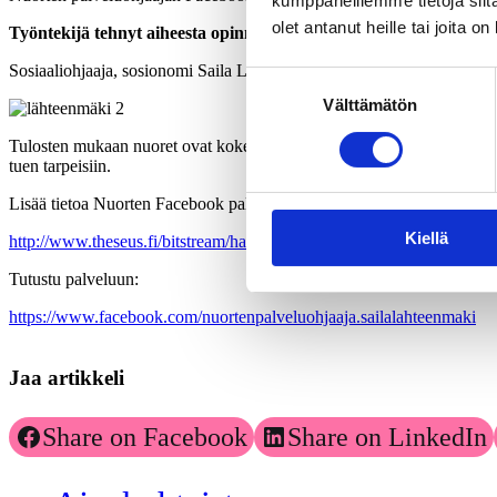
kumppaneillemme tietoja siitä
olet antanut heille tai joita o
Työntekijä tehnyt aiheesta opinnäytetyön
Sosiaaliohjaaja, sosionomi Saila Lähteenmäki on tutkinut opinnäytet
Suostumuksen
Välttämätön
valinta
Tulosten mukaan nuoret ovat kokeneet Facebookissa tapahtuvan palvel
tuen tarpeisiin.
Lisää tietoa Nuorten Facebook palveluohjauksesta YAMK opinnäytet
Kiellä
http://www.theseus.fi/bitstream/handle/10024/105545/Lahteenmaki_
Tutustu palveluun:
https://www.facebook.com/nuortenpalveluohjaaja.sailalahteenmaki
Jaa artikkeli
Share on Facebook
Share on LinkedIn