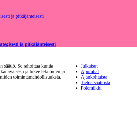
egisesti ja pitkäjänteisesti
 säätiö. Se rahoittaa kuntia
Julkaisut
kanavaisesti ja tukee tekijöiden ja
Apurahat
a niiden toimintamahdollisuuksia.
Ajankohtaista
Tietoa säätiöstä
Polemiikki