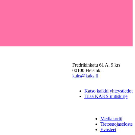
Fredrikinkatu 61 A, 9 krs
00100 Helsinki
kaks@kaks.fi
Katso kaikki yhteystiedot
Tilaa KAKS-uutiskirje
Mediakortti
Tietosuojaseloste
Evästeet