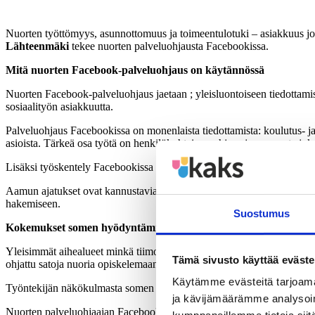
Nuorten työttömyys, asunnottomuus ja toimeentulotuki – asiakkuus joh
Lähteenmäki
tekee nuorten palveluohjausta Facebookissa.
Mitä nuorten Facebook-palveluohjaus on käytännössä
Nuorten Facebook-palveluohjaus jaetaan ; yleisluontoiseen tiedottamise
sosiaalityön asiakkuutta.
Palveluohjaus Facebookissa on monenlaista tiedottamista: koulutus- ja 
asioista. Tärkeä osa työtä on henkilökohtainen ohjaus ja neuvonta joko 
Lisäksi työskentely Facebookissa sisältää sosiaalisen median normaalia
Aamun ajatukset ovat kannustavia aforismeja kuvilla tai ilman. Muistii
hakemiseen.
Suostumus
Kokemukset somen hyödyntämisestä positiivisia
Yleisimmät aihealueet minkä tiimoilta nuoret ovat olleet yhteydessä p
Tämä sivusto käyttää eväste
ohjattu satoja nuoria opiskelemaan, työkokeiluihin, palkkatyöhön sek
Käytämme evästeitä tarjoama
Työntekijän näkökulmasta somen hyödyntäminen on kustannustehokasta
ja kävijämäärämme analysoim
Nuorten palveluohjaajan Facebook kaveriksi on linkittynyt yli 1100 ou