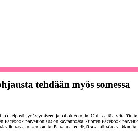
uohjausta tehdään myös somessa
taa helposti syrjäytymiseen ja pahoinvointiin. Oulussa tätä yritetään 
n Facebook-palveluohjaus on käytännössä Nuorten Facebook-palveluohja
viestiin vastaamisen kautta. Palvelu ei edellytä sosiaalityön asiakkuutt