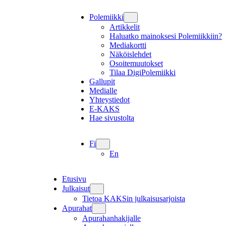
Polemiikki
Artikkelit
Haluatko mainoksesi Polemiikkiin?
Mediakortti
Näköislehdet
Osoitemuutokset
Tilaa DigiPolemiikki
Gallupit
Medialle
Yhteystiedot
E-KAKS
Hae sivustolta
Fi
En
Etusivu
Julkaisut
Tietoa KAKSin julkaisusarjoista
Apurahat
Apurahanhakijalle