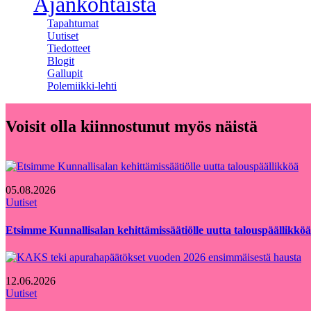
Ajankohtaista
Tapahtumat
Uutiset
Tiedotteet
Blogit
Gallupit
Polemiikki-lehti
Voisit olla kiinnostunut myös näistä
05.08.2026
Uutiset
Etsimme Kunnallisalan kehittämissäätiölle uutta talouspäällikköä
12.06.2026
Uutiset