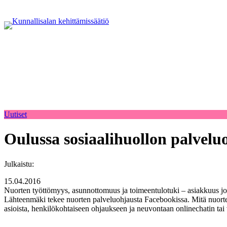
Uutiset
Oulussa sosiaalihuollon palvel
Julkaistu:
15.04.2016
Nuorten työttömyys, asunnottomuus ja toimeentulotuki – asiakkuus joh
Lähteenmäki tekee nuorten palveluohjausta Facebookissa. Mitä nuorte
asioista, henkilökohtaiseen ohjaukseen ja neuvontaan onlinechatin tai 