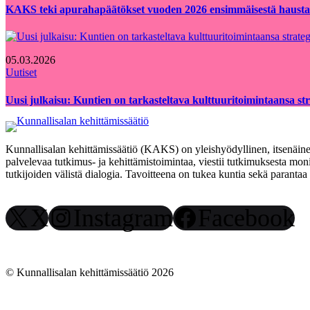
KAKS teki apurahapäätökset vuoden 2026 ensimmäisestä hausta
05.03.2026
Uutiset
Uusi julkaisu: Kuntien on tarkasteltava kulttuuritoimintaansa strat
Kunnallisalan kehittämissäätiö (KAKS) on yleishyödyllinen, itsenäinen
palvelevaa tutkimus- ja kehittämistoimintaa, viestii tutkimuksesta moni
tutkijoiden välistä dialogia. Tavoitteena on tukea kuntia sekä paranta
X
Instagram
Facebook
© Kunnallisalan kehittämissäätiö 2026