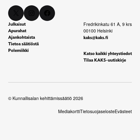
X
Instagram
Facebook
Fredrikinkatu 61 A, 9 krs
Julkaisut
00100 Helsinki
Apurahat
Ajankohtaista
kaks@kaks.fi
Tietoa säätiöstä
Polemiikki
Katso kaikki yhteystiedot
Tilaa KAKS-uutiskirje
© Kunnallisalan kehittämissäätiö 2026
Mediakortti
Tietosuojaseloste
Evästeet