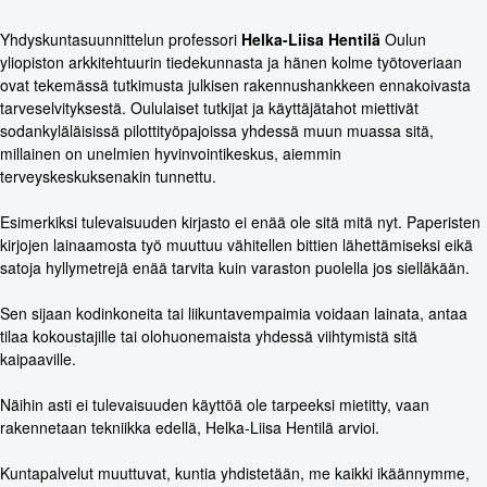
Yhdyskuntasuunnittelun professori
Helka-Liisa Hentilä
Oulun
yliopiston arkkitehtuurin tiedekunnasta ja hänen kolme työtoveriaan
ovat tekemässä tutkimusta julkisen rakennushankkeen ennakoivasta
tarveselvityksestä. Oululaiset tutkijat ja käyttäjätahot miettivät
sodankyläläisissä pilottityöpajoissa yhdessä muun muassa sitä,
millainen on unelmien hyvinvointikeskus, aiemmin
terveyskeskuksenakin tunnettu.
Esimerkiksi tulevaisuuden kirjasto ei enää ole sitä mitä nyt. Paperisten
kirjojen lainaamosta työ muuttuu vähitellen bittien lähettämiseksi eikä
satoja hyllymetrejä enää tarvita kuin varaston puolella jos sielläkään.
Sen sijaan kodinkoneita tai liikuntavempaimia voidaan lainata, antaa
tilaa kokoustajille tai olohuonemaista yhdessä viihtymistä sitä
kaipaaville.
Näihin asti ei tulevaisuuden käyttöä ole tarpeeksi mietitty, vaan
rakennetaan tekniikka edellä, Helka-Liisa Hentilä arvioi.
Kuntapalvelut muuttuvat, kuntia yhdistetään, me kaikki ikäännymme,