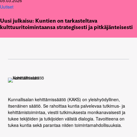
05.03.2026
Uutiset
Uusi julkaisu: Kuntien on tarkasteltava
kulttuuritoimintaansa strategisesti ja pitkäjänteisesti
Kunnallisalan kehittämissäätiö (KAKS) on yleishyödyllinen,
itsenäinen säätiö. Se rahoittaa kuntia palvelevaa tutkimus- ja
kehittämistoimintaa, viestii tutkimuksesta monikanavaisesti ja
tukee tekijöiden ja tutkijoiden välistä dialogia. Tavoitteena on
tukea kuntia sekä parantaa niiden toimintamahdollisuuksia.