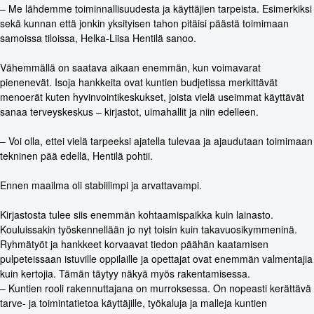
– Me lähdemme toiminnallisuudesta ja käyttäjien tarpeista. Esimerkiksi
sekä kunnan että jonkin yksityisen tahon pitäisi päästä toimimaan
samoissa tiloissa, Helka-Liisa Hentilä sanoo.
Vähemmällä on saatava aikaan enemmän, kun voimavarat
pienenevät. Isoja hankkeita ovat kuntien budjetissa merkittävät
menoerät kuten hyvinvointikeskukset, joista vielä useimmat käyttävät
sanaa terveyskeskus – kirjastot, uimahallit ja niin edelleen.
– Voi olla, ettei vielä tarpeeksi ajatella tulevaa ja ajaudutaan toimimaan
tekninen pää edellä, Hentilä pohtii.
Ennen maailma oli stabiilimpi ja arvattavampi.
Kirjastosta tulee siis enemmän kohtaamispaikka kuin lainasto.
Kouluissakin työskennellään jo nyt toisin kuin takavuosikymmeninä.
Ryhmätyöt ja hankkeet korvaavat tiedon päähän kaatamisen
pulpeteissaan istuville oppilaille ja opettajat ovat enemmän valmentajia
kuin kertojia. Tämän täytyy näkyä myös rakentamisessa.
– Kuntien rooli rakennuttajana on murroksessa. On nopeasti kerättävä
tarve- ja toimintatietoa käyttäjille, työkaluja ja malleja kuntien