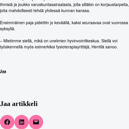
ihmisiä ja joukko varuskuntasairaalasta, jolla silläkin on korjaustarpeita,
joita mahdollisesti tehdä yhdessä kunnan kanssa.
Ensimmäinen paja pidettiin jo keväällä, kaksi seuraavaa ovat vuorossa
syksyllä.
– Mietimme siellä, mikä on unelmien hyvinvointikeskus. Siellä voi
työskennellä myös esimerkiksi fysioterapiayrittäjä, Hentilä sanoo.
Jaa
Jaa artikkeli
Share on Facebook
Share on LinkedIn
Email this Page