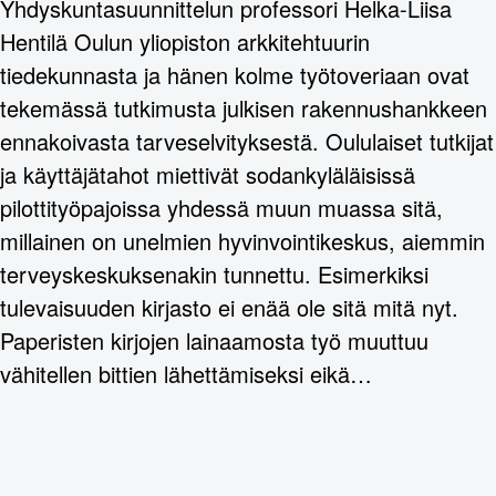
Yhdyskuntasuunnittelun professori Helka-Liisa
Hentilä Oulun yliopiston arkkitehtuurin
tiedekunnasta ja hänen kolme työtoveriaan ovat
tekemässä tutkimusta julkisen rakennushankkeen
ennakoivasta tarveselvityksestä. Oululaiset tutkijat
ja käyttäjätahot miettivät sodankyläläisissä
pilottityöpajoissa yhdessä muun muassa sitä,
millainen on unelmien hyvinvointikeskus, aiemmin
terveyskeskuksenakin tunnettu. Esimerkiksi
tulevaisuuden kirjasto ei enää ole sitä mitä nyt.
Paperisten kirjojen lainaamosta työ muuttuu
vähitellen bittien lähettämiseksi eikä…