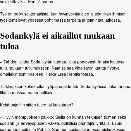
sovellettaviksi, Hentilä sanoo.
Työ on poikkisektoriaalista, kun hyvinvointialojen ja tekniikan ihmiset
työskentelevät yhdessä pohtimassa tarpeita ja toimintaa jatkossa.
Sodankylä ei aikaillut mukaan
tuloa
– Tahdon kiittää Sodankylän kuntaa, joka pontevasti ilmaisi halunsa
tulla mukaan tutkimukseen. Näin se saa yhteistyön kautta hyötyä
omallekin toiminnalleen, Helka-Liisa Hentilä toteaa.
Tutkimuksen kolme pilottityöpajaa pidetään Sodankylässä, joka tarjoaa
tilat ja maksaa materiaalikulut.
Keitä pajoihin sitten tulee tai kutsutaan?
– Hyvin monipuolinen joukko. Siellä on kunnan teknisen toimen sekä
sosiaali- ja terveyspuolen väkeä, poliittisia päättäjiä, yrittäjiä, Lapin
sairaanhoitopiirin ja Pohjois-Suomen sosiaalialan osaamiskeskuksen