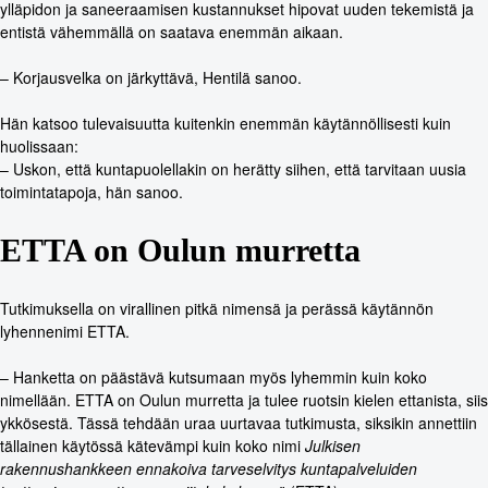
ylläpidon ja saneeraamisen kustannukset hipovat uuden tekemistä ja
entistä vähemmällä on saatava enemmän aikaan.
– Korjausvelka on järkyttävä, Hentilä sanoo.
Hän katsoo tulevaisuutta kuitenkin enemmän käytännöllisesti kuin
huolissaan:
– Uskon, että kuntapuolellakin on herätty siihen, että tarvitaan uusia
toimintatapoja, hän sanoo.
ETTA on Oulun murretta
Tutkimuksella on virallinen pitkä nimensä ja perässä käytännön
lyhennenimi ETTA.
– Hanketta on päästävä kutsumaan myös lyhemmin kuin koko
nimellään. ETTA on Oulun murretta ja tulee ruotsin kielen ettanista, siis
ykkösestä. Tässä tehdään uraa uurtavaa tutkimusta, siksikin annettiin
tällainen käytössä kätevämpi kuin koko nimi
Julkisen
rakennushankkeen ennakoiva tarveselvitys kuntapalveluiden