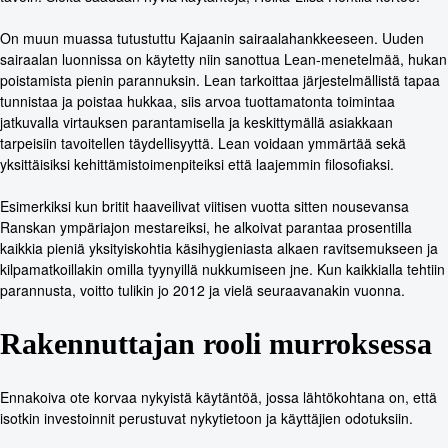
On muun muassa tutustuttu Kajaanin sairaalahankkeeseen. Uuden
sairaalan luonnissa on käytetty niin sanottua Lean-menetelmää, hukan
poistamista pienin parannuksin. Lean tarkoittaa järjestelmällistä tapaa
tunnistaa ja poistaa hukkaa, siis arvoa tuottamatonta toimintaa
jatkuvalla virtauksen parantamisella ja keskittymällä asiakkaan
tarpeisiin tavoitellen täydellisyyttä. Lean voidaan ymmärtää sekä
yksittäisiksi kehittämistoimenpiteiksi että laajemmin filosofiaksi.
Esimerkiksi kun britit haaveilivat viitisen vuotta sitten nousevansa
Ranskan ympäriajon mestareiksi, he alkoivat parantaa prosentilla
kaikkia pieniä yksityiskohtia käsihygieniasta alkaen ravitsemukseen ja
kilpamatkoillakin omilla tyynyillä nukkumiseen jne. Kun kaikkialla tehtiin
parannusta, voitto tulikin jo 2012 ja vielä seuraavanakin vuonna.
Rakennuttajan rooli murroksessa
Ennakoiva ote korvaa nykyistä käytäntöä, jossa lähtökohtana on, että
isotkin investoinnit perustuvat nykytietoon ja käyttäjien odotuksiin.