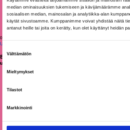
Käytämme evästeitä tarjoamamme sisällön ja mainosten räät
median ominaisuuksien tukemiseen ja kävijämäärämme anal
sosiaalisen median, mainosalan ja analytiikka-alan kumppanei
käytät sivustoamme. Kumppanimme voivat yhdistää näitä tietoja
antanut heille tai joita on kerätty, kun olet käyttänyt heidän p
05.08.2026
Uutiset
Suostumuksen
Välttämätön
valinta
Etsimme Kunnallisalan kehittämissäätiölle
uutta talouspäällikköä
Mieltymykset
Tilastot
Markkinointi