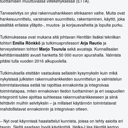
tuottamisen muuttuvassa viitekehyksessä
(ETTA).
Tarveselvitys on yksi rakennushankkeen elinkaaren vaihe. Muita ovat
hankesuunnittelu, varsinainen suunnittelu, rakentaminen, käyttö, joka
sisältää erilaisia ylläpito-, muutos- ja korjausvaiheita ja lopulta purku.
Tutkimuksessa ovat mukana sitä johtavan Hentilän lisäksi tekniikan
tohtori
Emilia Rönkkö
ja tutkimusprofessori
Arja Rautio
ja
terveystieteen tohtori
Marjo Tourula
sekä avustaja. Kunnallisalan
kehittämissäätiö avusti hanketta 50 000 euron apurahalla. Valmista
pitäisi tulla vuoden 2016 alkupuolella.
Tutkimuksella etsitään vastauksia sellaisiin kysymyksiin kuin mikä
nykyisissä julkisten rakennushankkeiden suunnittelun ja valmistelun
toimintatavoissa estää tai rajoittaa ennakointia ja integroivaa
toimintatapaa, miten ennakoivan tiedon tuottaminen ja eri osapuolien
integrointi tulee ajoittaa suhteessa rakennushankkeeseen ja siinä
tehtäviin muihin selvityksiin – ja millaiset käytännön toimintatavat
mahdollistavat ennakoinnin ja integroivan otteen.
– Nyt ovat käynnissä haastattelut kunnista, joissa on tehty asioita eri
tavoin. Sieltä saadaan hyviä käytäntöjä, Helka-Liisa Hentilä kertoo.