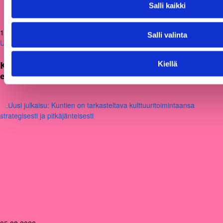
Salli kaikki
12.06.2026
Salli valinta
Uutiset
Kiellä
KAKS teki apurahapäätökset vuoden 2026
ensimmäisestä hausta