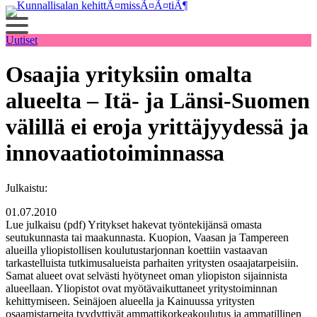
Siirry
sisältöön
Uutiset
Osaajia yrityksiin omalta
alueelta – Itä- ja Länsi-Suomen
välillä ei eroja yrittäjyydessä ja
innovaatiotoiminnassa
Julkaistu:
01.07.2010
Lue julkaisu (pdf) Yritykset hakevat työntekijänsä omasta
seutukunnasta tai maakunnasta. Kuopion, Vaasan ja Tampereen
alueilla yliopistollisen koulutustarjonnan koettiin vastaavan
tarkastelluista tutkimusalueista parhaiten yritysten osaajatarpeisiin.
Samat alueet ovat selvästi hyötyneet oman yliopiston sijainnista
alueellaan. Yliopistot ovat myötävaikuttaneet yritystoiminnan
kehittymiseen. Seinäjoen alueella ja Kainuussa yritysten
osaamistarpeita tyydyttivät ammattikorkeakoulutus ja ammatillinen