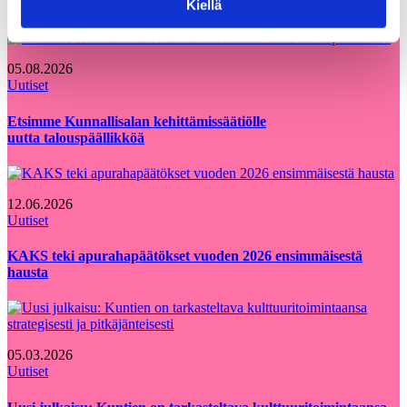
Kiellä
05.08.2026
Uutiset
Etsimme Kunnallisalan kehittämissäätiölle
uutta talouspäällikköä
12.06.2026
Uutiset
KAKS teki apurahapäätökset vuoden 2026 ensimmäisestä
hausta
05.03.2026
Uutiset