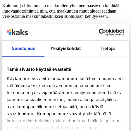
Kainuun ja Pirkanmaan maakuntien yhteinen haaste on kehittää
innovaatiotoimintaa niin, että maakuntien muut alueet saadaan
verkostoitua maakuntakeskuksen suotuisaan kehitykseen.
Alueiden väliset erot selittyvät pitkälti jo muodostuneilla rakenteilla.
Toimialarakenteet vaikuttavat myös alueiden tulevaisuuden
mahdollisuuksiin. Julkisessa keskustelussa olleita ajatuksia Itä- ja
Länsi-Suomen eroista yrittäjyydessä ja innovaatiotoiminnassa
tutkimus ei vahvistanut.
Suostumus
Yksityiskohdat
Tietoja
Alueiden koulutustarjonta muovaa selvästi yrityskenttää. Osaajien
saatavuuden turvaaminen on yksi merkittävimpiä tapoja kehittää
alueen elinkeinotoimintaa ja sitä kautta koko alueen
Tämä sivusto käyttää evästeitä
elinvoimaisuutta. Kaikkien tutkimusalueiden yritykset toivoivat
julkisen sektorin toimijoilta tiiviimpää yhteydenpitoa yrityksiin ja
Käytämme evästeitä tarjoamamme sisällön ja mainosten
entistä parempaa yritysten tarpeiden huomioimista yhteistyössä.
räätälöimiseen, sosiaalisen median ominaisuuksien
tukemiseen ja kävijämäärämme analysoimiseen. Lisäksi
Tutkimuksessa tarkasteltiin sitä, miten alueet eroavat toisistaan
innovaatioympäristöinä. Tarkastelualueina olivat Kainuun ja
jaamme sosiaalisen median, mainosalan ja analytiikka-
Pirkanmaan maakunnat sekä Itä-Lapin, Kuopion, Seinäjoen ja
alan kumppaneillemme tietoja siitä, miten käytät
Vaasan seutukunnat.
sivustoamme. Kumppanimme voivat yhdistää näitä
Tutkimuksen toteutti Oulun yliopiston Kajaanin Lönnrot-instituutti
tietoja muihin tietoihin, joita olet antanut heille tai joita on
yhdessä Suomen Aluetutkimus FAR:n kanssa. Tutkimus oli osa
kerätty, kun olet käyttänyt heidän palvelujaan.
Kunnallisalan kehittämissäätiöllä (KAKS) tutkimusohjelmaa