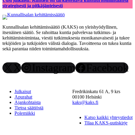
Uusi julkaisu: Kuntien on tarkasteltava kulttuuritoimintaansa
strategisesti ja pitkäjänteisesti
Kunnallisalan kehittämissäätiö (KAKS) on yleishyödyllinen,
itsenäinen säätiö. Se rahoittaa kuntia palvelevaa tutkimus- ja
kehittämistoimintaa, viestii tutkimuksesta monikanavaisesti ja tukee
tekijöiden ja tutkijoiden välistä dialogia. Tavoitteena on tukea kuntia
sekä parantaa niiden toimintamahdollisuuksia.
X
Instagram
Facebook
Julkaisut
Fredrikinkatu 61 A, 9 krs
Apurahat
00100 Helsinki
Ajankohtaista
kaks@kaks.fi
Tietoa säätiöstä
Polemiikki
Katso kaikki yhteystiedot
Tilaa KAKS-uutiskirje