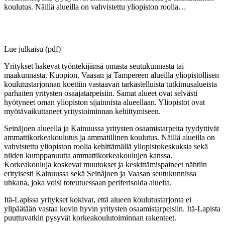
koulutus. Näillä alueilla on vahvistettu yliopiston roolia…
Lue julkaisu (pdf)
Yritykset hakevat työntekijänsä omasta seutukunnasta tai
maakunnasta. Kuopion, Vaasan ja Tampereen alueilla yliopistollisen
koulutustarjonnan koettiin vastaavan tarkastelluista tutkimusalueista
parhaiten yritysten osaajatarpeisiin. Samat alueet ovat selvästi
hyötyneet oman yliopiston sijainnista alueellaan. Yliopistot ovat
myötävaikuttaneet yritystoiminnan kehittymiseen.
Seinäjoen alueella ja Kainuussa yritysten osaamistarpeita tyydyttivät
ammattikorkeakoulutus ja ammatillinen koulutus. Näillä alueilla on
vahvistettu yliopiston roolia kehittämällä yliopistokeskuksia sekä
niiden kumppanuutta ammattikorkeakoulujen kanssa.
Korkeakouluja koskevat muutokset ja keskittämispaineet nähtiin
erityisesti Kainuussa sekä Seinäjoen ja Vaasan seutukunnissa
uhkana, joka voisi toteutuessaan periferisoida alueita.
Itä-Lapissa yritykset kokivat, että alueen koulutustarjonta ei
ylipäätään vastaa kovin hyvin yritysten osaamistarpeisiin. Itä-Lapista
puuttuvatkin pysyvät korkeakoulutoiminnan rakenteet.