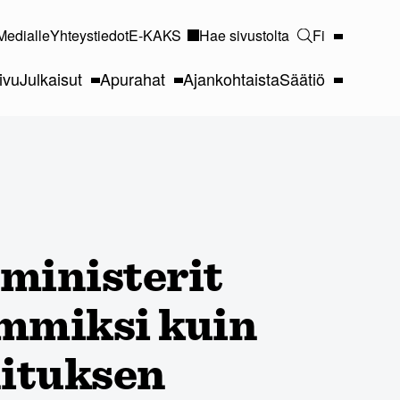
Medialle
Yhteystiedot
E-KAKS
Hae sivustolta
Fi
ivu
Julkaisut
Apurahat
Ajankohtaista
Säätiö
ministerit
mmiksi kuin
lituksen