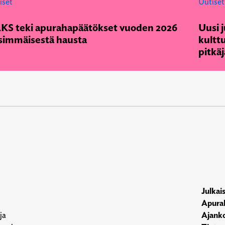
iset
Uutiset
KS teki apurahapäätökset vuoden 2026
Uusi j
simmäisestä hausta
kulttu
pitkäj
Julkai
Apura
ja
Ajanko