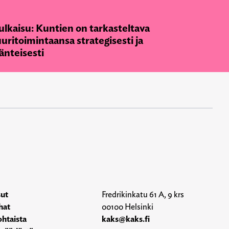
ulkaisu: Kuntien on tarkasteltava
uritoimintaansa strategisesti ja
änteisesti
sut
Fredrikinkatu 61 A, 9 krs
hat
00100 Helsinki
htaista
kaks@kaks.fi