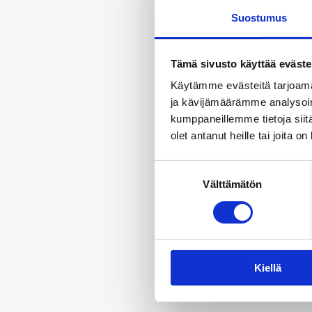
Lisätietoj
Suostumus
SIPILÄN 
Tämä sivusto käyttää eväste
Jaa
Käytämme evästeitä tarjoama
ja kävijämäärämme analysoim
kumppaneillemme tietoja siitä
olet antanut heille tai joita o
Suostumuksen
Jaa a
Välttämätön
valinta
Share on 
Kiellä