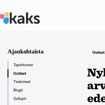
Siirry
sisältöön
Ajankohtaista
Uutiset
Tapahtumat
Nyk
Uutiset
ar
Tiedotteet
Blogit
ede
Gallupit