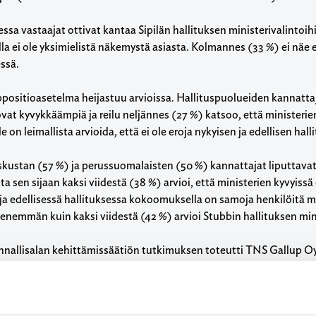
sa vastaajat ottivat kantaa Sipilän hallituksen ministerivalintoihi
la ei ole yksimielistä näkemystä asiasta. Kolmannes (33 %) ei näe e
ssä.
positioasetelma heijastuu arvioissa. Hallituspuolueiden kannattajis
ovat kyvykkäämpiä ja reilu neljännes (27 %) katsoo, että ministeri
le on leimallista arvioida, että ei ole eroja nykyisen ja edellisen hal
skustan (57 %) ja perussuomalaisten (50 %) kannattajat liputtava
ta sen sijaan kaksi viidestä (38 %) arvioi, että ministerien kyvyissä
ja edellisessä hallituksessa kokoomuksella on samoja henkilöitä m
 enemmän kuin kaksi viidestä (42 %) arvioi Stubbin hallituksen mi
nallisalan kehittämissäätiön tutkimuksen toteutti TNS Gallup Oy.
uja tehtiin yhteensä 1.001. Vastaajat edustavat maamme 18 – 75 
n tulosten virhemarginaali on suurimmillaan vajaat kolme prosen