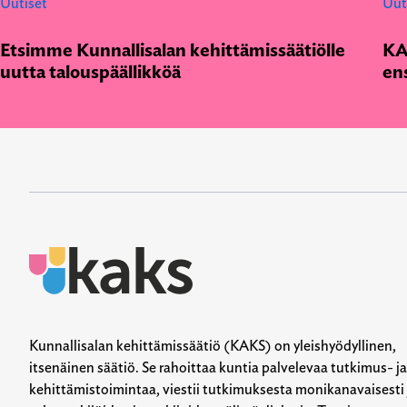
Uutiset
Uut
Etsimme Kunnallisalan kehittämissäätiölle
KA
uutta talouspäällikköä
en
Kunnallisalan kehittämissäätiö (KAKS) on yleishyödyllinen,
itsenäinen säätiö. Se rahoittaa kuntia palvelevaa tutkimus- ja
kehittämistoimintaa, viestii tutkimuksesta monikanavaisesti 