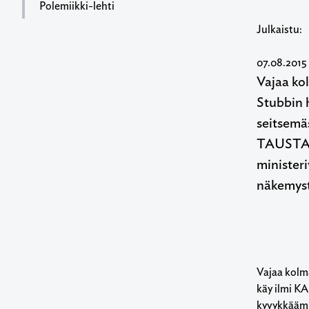
Polemiikki-lehti
Julkaistu:
07.08.2015
Vajaa kol
Stubbin h
seitsemä
TAUSTAMU
ministeri
näkemyst
Vajaa kolma
käy ilmi KA
kyvykkää