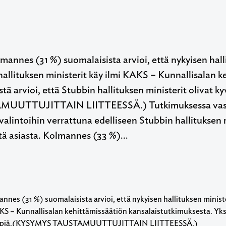
mannes (31 %) suomalaisista arvioi, että nykyisen hal
allituksen ministerit käy ilmi KAKS – Kunnallisalan k
stä arvioi, että Stubbin hallituksen ministerit oliva
UTTUJITTAIN LIITTEESSÄ.) Tutkimuksessa vastaaja
valintoihin verrattuna edelliseen Stubbin hallituksen m
ä asiasta. Kolmannes (33 %)…
nnes (31 %) suomalaisista arvioi, että nykyisen hallituksen minist
KS – Kunnallisalan kehittämissäätiön kansalaistutkimuksesta. Yksi 
mpiä.(KYSYMYS TAUSTAMUUTTUJITTAIN LIITTEESSÄ.)