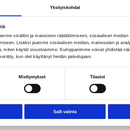
a: Asiamies Antti Mykkänen, 0400-570087
Yksityiskohdat
JA STUBBIN HALLITUSTEN MINISTERIARVIOT.pdf
itä
mme sisällön ja mainosten räätälöimiseen, sosiaalisen median
iseen. Lisäksi jaamme sosiaalisen median, mainosalan ja analy
, miten käytät sivustoamme. Kumppanimme voivat yhdistää näitä t
n kerätty, kun olet käyttänyt heidän palvelujaan.
rtikkeli
Mieltymykset
Tilastot
Facebook
Share on LinkedIn
Email this Page
Salli valinta