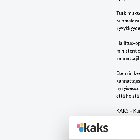
Tutkimukses
Suomalaisil
kyvykkyyde
Hallitus-op
ministerit 
kannattajil
Etenkin ke
kannattajis
nykyisessä 
että heistä
KAKS – Kun
Haastattel
Tutkimukse