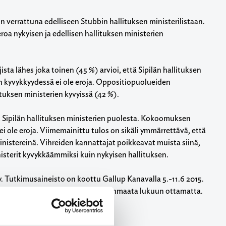
n verrattuna edelliseen Stubbin hallituksen ministerilistaan.
roa nykyisen ja edellisen hallituksen ministerien
ta lähes joka toinen (45 %) arvioi, että Sipilän hallituksen
en kyvykkyydessä ei ole eroja. Oppositiopuolueiden
lituksen ministerien kyvyissä (42 %).
t Sipilän hallituksen ministerien puolesta. Kokoomuksen
 ei ole eroja. Viimemainittu tulos on sikäli ymmärrettävä, että
inistereinä. Vihreiden kannattajat poikkeavat muista siinä,
nisterit kyvykkäämmiksi kuin nykyisen hallituksen.
 Tutkimusaineisto on koottu Gallup Kanavalla 5.-11.6 2015.
vuotta täyttänyttä väestöä Ahvenanmaata lukuun ottamatta.
ttiyksikköä suuntaansa.