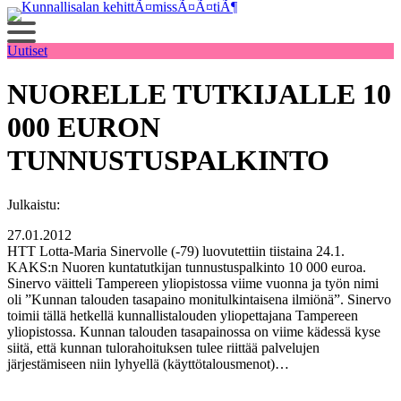
Siirry
sisältöön
Uutiset
NUORELLE TUTKIJALLE 10
000 EURON
TUNNUSTUSPALKINTO
Julkaistu:
27.01.2012
HTT Lotta-Maria Sinervolle (-79) luovutettiin tiistaina 24.1.
KAKS:n Nuoren kuntatutkijan tunnustuspalkinto 10 000 euroa.
Sinervo väitteli Tampereen yliopistossa viime vuonna ja työn nimi
oli ”Kunnan talouden tasapaino monitulkintaisena ilmiönä”. Sinervo
toimii tällä hetkellä kunnallistalouden yliopettajana Tampereen
yliopistossa. Kunnan talouden tasapainossa on viime kädessä kyse
siitä, että kunnan tulorahoituksen tulee riittää palvelujen
järjestämiseen niin lyhyellä (käyttötalousmenot)…