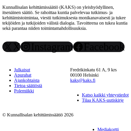
Kunnallisalan kehittämissäätiö (KAKS) on yleishyödyllinen,
itsenäinen säätiö. Se rahoittaa kuntia palvelevaa tutkimus- ja
kehittämistoimintaa, viestii tutkimuksesta monikanavaisesti ja tukee
tekijöiden ja tutkijoiden välistä dialogia. Tavoitteena on tukea kuntia
sekä parantaa niiden toimintamahdollisuuksia.
X
Instagram
Facebook
Julkaisut
Fredrikinkatu 61 A, 9 krs
Apurahat
00100 Helsinki
Ajankohtaista
kaks@kaks.fi
Tietoa säätiöstä
Polemiikki
Katso kaikki yhteystiedot
Tilaa KAKS-uutiskirje
© Kunnallisalan kehittämissäätiö 2026
Mediakortti