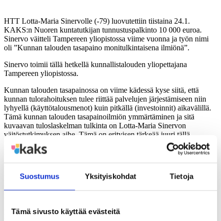
HTT Lotta-Maria Sinervolle (-79) luovutettiin tiistaina 24.1.
KAKS:n Nuoren kuntatutkijan tunnustuspalkinto 10 000 euroa.
Sinervo väitteli Tampereen yliopistossa viime vuonna ja työn nimi
oli ”Kunnan talouden tasapaino monitulkintaisena ilmiönä”.
Sinervo toimii tällä hetkellä kunnallistalouden yliopettajana
Tampereen yliopistossa.
Kunnan talouden tasapainossa on viime kädessä kyse siitä, että
kunnan tulorahoituksen tulee riittää palvelujen järjestämiseen niin
lyhyellä (käyttötalousmenot) kuin pitkällä (investoinnit) aikavälillä.
Tämä kunnan talouden tasapainoilmiön ymmärtäminen ja sitä
kuvaavan tuloslaskelman tulkinta on Lotta-Maria Sinervon
väitöstutkimuksen aihe. Tämä on erityisen tärkeää juuri tällä
hetkellä, kun keskustellaan kuntien taloudellisista edellytyksistä ja
kun kehitystyö kuntarakenteen uudistamiseksi on käynnissä.
Kunnallisalan kehittämissäätiö (KAKS) on jakanut vuodesta 2000
Suostumus
Yksityiskohdat
Tietoja
lähtien nuorille kuntatutkijoille tunnustuspalkintoja. Nuorten
tutkijoiden palkitsemisella Kunnallisalan kehittämissäätiö haluaa
rohkaista ja innostaa tutkijoita kuntatutkimukseen.
Tämä sivusto käyttää evästeitä
Lisätietoja: