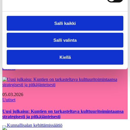
05.08.2026
Uutiset
Etsimme Kunnallisalan kehittämissäätiölle
Salli kaikki
uutta talouspäällikköä
Salli valinta
12.06.2026
Uutiset
Kiellä
KAKS teki apurahapäätökset vuoden 2026 ensimmäisestä
hausta
05.03.2026
Uutiset
Uusi julkaisu: Kuntien on tarkasteltava kulttuuritoimintaansa
strategisesti ja pitkäjänteisesti