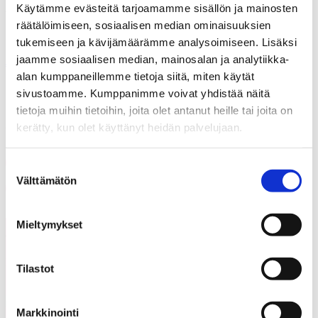
Lotta-Maria Sinervo p. 0400 – 223 662
Käytämme evästeitä tarjoamamme sisällön ja mainosten
tutkimusasiamies Veli Pelkonen, KAKS, p. 0400 – 815 527
räätälöimiseen, sosiaalisen median ominaisuuksien
tukemiseen ja kävijämäärämme analysoimiseen. Lisäksi
jaamme sosiaalisen median, mainosalan ja analytiikka-
Jaa
alan kumppaneillemme tietoja siitä, miten käytät
sivustoamme. Kumppanimme voivat yhdistää näitä
tietoja muihin tietoihin, joita olet antanut heille tai joita on
Jaa artikkeli
kerätty, kun olet käyttänyt heidän palvelujaan.
Share on Facebook
Suostumuksen
Välttämätön
valinta
Share on LinkedIn
Email this Page
Mieltymykset
Voisit olla kiinnostunut myös
Kaikki
näistä
ajankohtaiset
Tilastot
Markkinointi