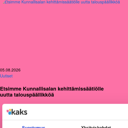
05.08.2026
Uutiset
Etsimme Kunnallisalan kehittämissäätiölle
uutta talouspäällikköä
Suostumus
Yksityiskohdat