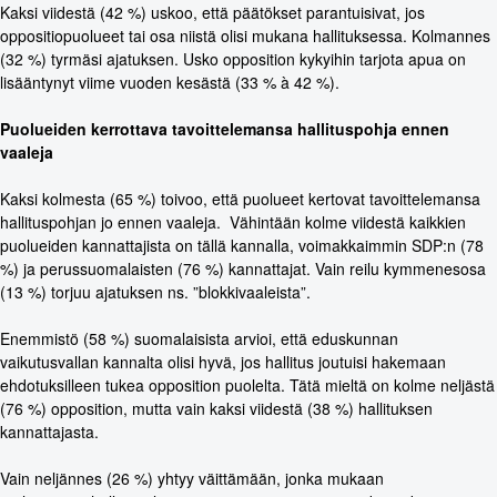
Kaksi viidestä (42 %) uskoo, että päätökset parantuisivat, jos
oppositiopuolueet tai osa niistä olisi mukana hallituksessa. Kolmannes
(32 %) tyrmäsi ajatuksen. Usko opposition kykyihin tarjota apua on
lisääntynyt viime vuoden kesästä (33 % à 42 %).
Puolueiden kerrottava tavoittelemansa hallituspohja ennen
vaaleja
Kaksi kolmesta (65 %) toivoo, että puolueet kertovat tavoittelemansa
hallituspohjan jo ennen vaaleja. Vähintään kolme viidestä kaikkien
puolueiden kannattajista on tällä kannalla, voimakkaimmin SDP:n (78
%) ja perussuomalaisten (76 %) kannattajat. Vain reilu kymmenesosa
(13 %) torjuu ajatuksen ns. ”blokkivaaleista”.
Enemmistö (58 %) suomalaisista arvioi, että eduskunnan
vaikutusvallan kannalta olisi hyvä, jos hallitus joutuisi hakemaan
ehdotuksilleen tukea opposition puolelta. Tätä mieltä on kolme neljästä
(76 %) opposition, mutta vain kaksi viidestä (38 %) hallituksen
kannattajasta.
Vain neljännes (26 %) yhtyy väittämään, jonka mukaan