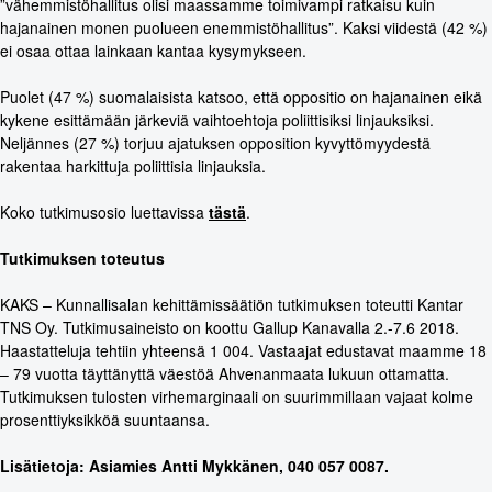
”vähemmistöhallitus olisi maassamme toimivampi ratkaisu kuin
hajanainen monen puolueen enemmistöhallitus”. Kaksi viidestä (42 %)
ei osaa ottaa lainkaan kantaa kysymykseen.
Puolet (47 %) suomalaisista katsoo, että oppositio on hajanainen eikä
kykene esittämään järkeviä vaihtoehtoja poliittisiksi linjauksiksi.
Neljännes (27 %) torjuu ajatuksen opposition kyvyttömyydestä
rakentaa harkittuja poliittisia linjauksia.
Koko tutkimusosio luettavissa
tästä
.
Tutkimuksen toteutus
KAKS – Kunnallisalan kehittämissäätiön tutkimuksen toteutti Kantar
TNS Oy. Tutkimusaineisto on koottu Gallup Kanavalla 2.-7.6 2018.
Haastatteluja tehtiin yhteensä 1 004. Vastaajat edustavat maamme 18
– 79 vuotta täyttänyttä väestöä Ahvenanmaata lukuun ottamatta.
Tutkimuksen tulosten virhemarginaali on suurimmillaan vajaat kolme
prosenttiyksikköä suuntaansa.
Lisätietoja: Asiamies Antti Mykkänen, 040 057 0087.