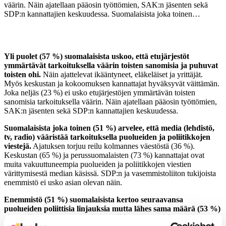
väärin. Näin ajatellaan pääosin työttömien, SAK:n jäsenten sekä
SDP:n kannattajien keskuudessa. Suomalaisista joka toinen…
Yli puolet (57 %) suomalaisista uskoo, että etujärjestöt
ymmärtävät tarkoituksella väärin toisten sanomisia ja puhuvat
toisten ohi.
Näin ajattelevat ikääntyneet, eläkeläiset ja yrittäjät.
Myös keskustan ja kokoomuksen kannattajat hyväksyvät väittämän.
Joka neljäs (23 %) ei usko etujärjestöjen ymmärtävän toisten
sanomisia tarkoituksella väärin. Näin ajatellaan pääosin työttömien,
SAK:n jäsenten sekä SDP:n kannattajien keskuudessa.
Suomalaisista joka toinen (51 %) arvelee, että media (lehdistö,
tv, radio) vääristää tarkoituksella puolueiden ja poliitikkojen
viestejä.
Ajatuksen torjuu reilu kolmannes väestöstä (36 %).
Keskustan (65 %) ja perussuomalaisten (73 %) kannattajat ovat
muita vakuuttuneempia puolueiden ja poliitikkojen viestien
värittymisestä median käsissä. SDP:n ja vasemmistoliiton tukijoista
enemmistö ei usko asian olevan näin.
Enemmistö (51 %) suomalaisista kertoo seuraavansa
puolueiden poliittisia linjauksia mutta lähes sama määrä (53 %)
ei ole kiinnostunut yksittäisen poliitikon sanomisista
. Miehet ja