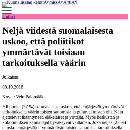
Siirry
sisältöön
Uutiset
Neljä viidestä suomalaisesta
uskoo, että poliitikot
ymmärtävät toisiaan
tarkoituksella väärin
Julkaistu:
08.10.2018
Kuvat: Velu Palomääk
Yli puolet (57 %) suomalaisista uskoo, että etujärjestöt ymmärtävät
tarkoituksella väärin toisten sanomisia ja puhuvat toisten ohi. Näin
ajattelevat ikääntyneet, eläkeläiset ja yrittäjät. Myös keskustan ja
kokoomuksen kannattajat hyväksyvät väittämän. Joka neljäs (23 %)
ei usko etujärjestöjen ymmärtävän toisten sanomisia tarkoituksella