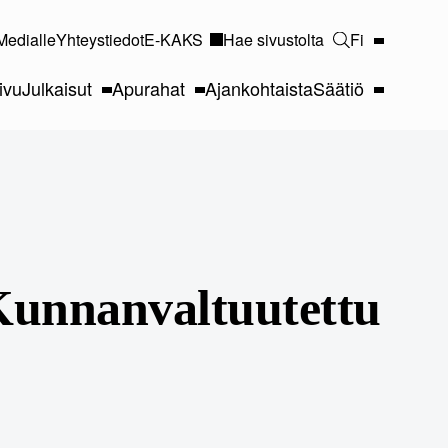
Medialle
Yhteystiedot
E-KAKS
Hae sivustolta
Fi
ivu
Julkaisut
Apurahat
Ajankohtaista
Säätiö
Kunnanvaltuutettu