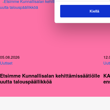
Kiellä
05.08.2026
12.
Uutiset
Uut
Etsimme Kunnallisalan kehittämissäätiölle
KA
uutta talouspäällikköä
en