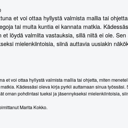
0
ttuna et voi ottaa hyllystä valmista mallia tai ohjet
llegoja tai muita kuntia ei kannata matkia. Kädessäs
 et löydä valmiita vastauksia, sillä niitä ei ole. Se
seksi mielenkiintoisia, siinä auttavia uusiakin näkö
na et voi ottaa hyllystä valmista mallia tai ohjetta, miten menetel
matkia. Kädessäsi oleva kirja pyrkii auttamaan sinua työssäsi. Si
dät oman pohdintasi tueksi ja jäsennykseksi mielenkiintoisia, si
toimittanut Marita Kokko.