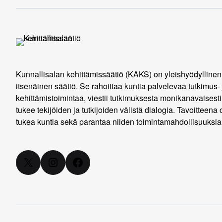
Kunnallisalan kehittämissäätiö (KAKS) on yleishyödyllinen
itsenäinen säätiö. Se rahoittaa kuntia palvelevaa tutkimus- 
kehittämistoimintaa, viestii tutkimuksesta monikanavaisesti
tukee tekijöiden ja tutkijoiden välistä dialogia. Tavoitteena 
tukea kuntia sekä parantaa niiden toimintamahdollisuuksia
X
Instagram
Facebook