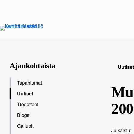
Siirry
sisältöön
Ajankohtaista
Uutiset
Tapahtumat
Mut
Uutiset
200
Tiedotteet
Blogit
Gallupit
Julkaistu: