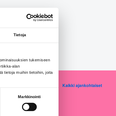
Tietoja
 ominaisuuksien tukemiseen
tiikka-alan
ietoja muihin tietoihin, joita
Kaikki ajankohtaiset
Markkinointi