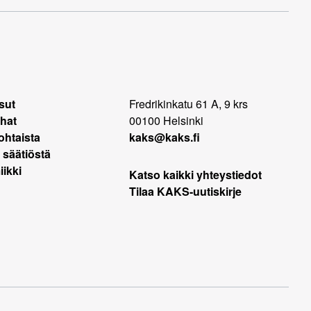
sut
Fredrikinkatu 61 A, 9 krs
hat
00100 Helsinki
ohtaista
kaks@kaks.fi
 säätiöstä
ikki
Katso kaikki yhteystiedot
Tilaa KAKS-uutiskirje