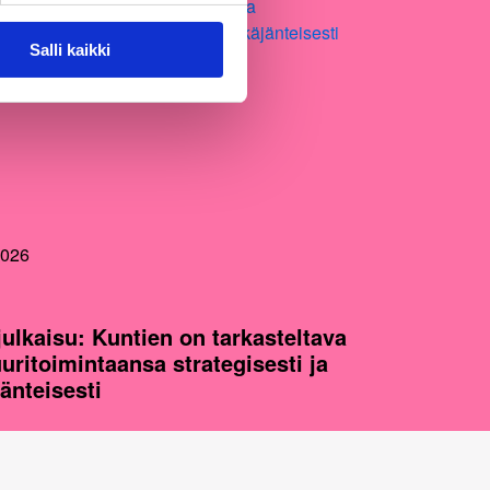
Salli kaikki
2026
julkaisu: Kuntien on tarkasteltava
uuritoimintaansa strategisesti ja
jänteisesti