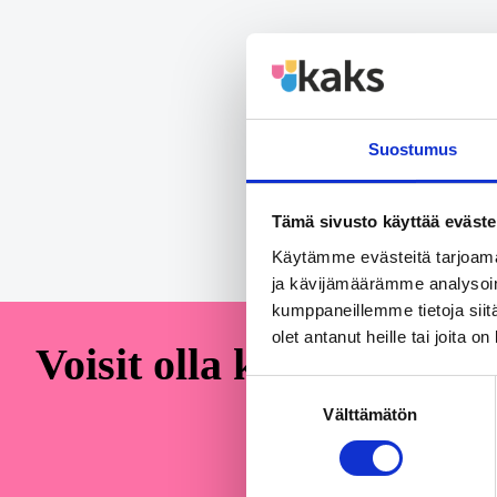
Jaa a
Share on
Suostumus
Tämä sivusto käyttää eväste
Käytämme evästeitä tarjoama
ja kävijämäärämme analysoim
kumppaneillemme tietoja siitä
olet antanut heille tai joita o
Voisit olla kiinnostunut
Suostumuksen
Välttämätön
valinta