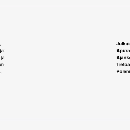
,
Julkai
ja
Apura
 ja
Ajank
on
Tietoa
.
Polemi