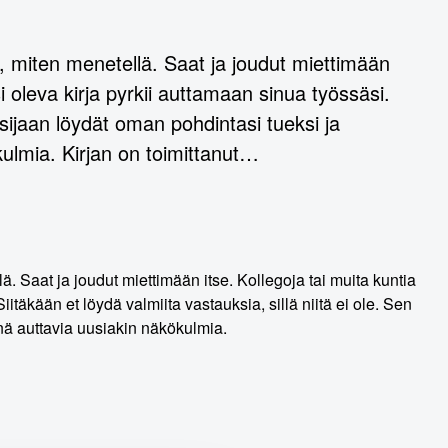
ta, miten menetellä. Saat ja joudut miettimään
i oleva kirja pyrkii auttamaan sinua työssäsi.
n sijaan löydät oman pohdintasi tueksi ja
kulmia. Kirjan on toimittanut…
lä. Saat ja joudut miettimään itse. Kollegoja tai muita kuntia
itäkään et löydä valmiita vastauksia, sillä niitä ei ole. Sen
inä auttavia uusiakin näkökulmia.