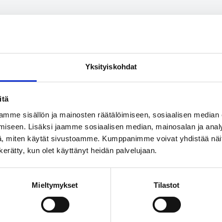
rtikkeli
 Facebook
Share on LinkedIn
Email this Page
Yksityiskohdat
itä
mme sisällön ja mainosten räätälöimiseen, sosiaalisen median
iseen. Lisäksi jaamme sosiaalisen median, mainosalan ja analy
, miten käytät sivustoamme. Kumppanimme voivat yhdistää näitä t
n kerätty, kun olet käyttänyt heidän palvelujaan.
 myös näistä
Mieltymykset
Tilastot