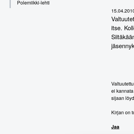
Polemiikki-lehti
15.04.201
Valtuute
itse. Ko
Siitäkään
jäsennyk
Valtuutettu
ei kannata 
sijaan löy
Kirjan on 
Jaa