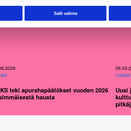
Salli valinta
06.2026
05.03.
iset
Uutiset
KS teki apurahapäätökset vuoden 2026
Uusi 
simmäisestä hausta
kultt
pitkä