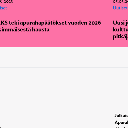
06.2026
05.03.2
iset
Uutiset
KS teki apurahapäätökset vuoden 2026
Uusi j
simmäisestä hausta
kulttu
pitkäj
Julkai
Apura