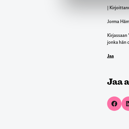
| Kirjoittan
Jorma Häm
Kirjassaan
jonka hän 
Jaa
Jaa a
Share on 