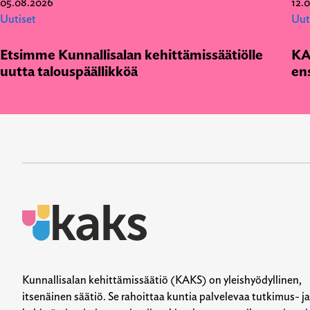
05.08.2026
12.
Uutiset
Uut
Etsimme Kunnallisalan kehittämissäätiölle
KA
uutta talouspäällikköä
en
Kunnallisalan kehittämissäätiö (KAKS) on yleishyödyllinen,
itsenäinen säätiö. Se rahoittaa kuntia palvelevaa tutkimus- ja