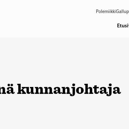
Polemiikki
Gallup
Etus
nä kunnanjohtaja