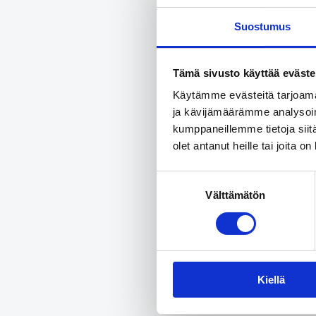
Suostumus
Tämä sivusto käyttää eväste
Käytämme evästeitä tarjoama
ja kävijämäärämme analysoim
kumppaneillemme tietoja siitä
olet antanut heille tai joita o
Suostumuksen
Välttämätön
valinta
Kiellä