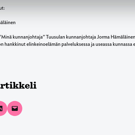
ut:
äläinen
 ”Minä kunnanjohtaja” Tuusulan kunnanjohtaja Jorma Hämäläinen 
on hankkinut elinkeinoelämän palveluksessa ja useassa kunnassa er
rtikkeli
Facebook
Share on LinkedIn
Email this Page