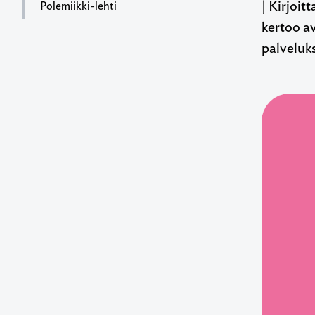
| Kirjoi
Polemiikki-lehti
kertoo a
palveluks