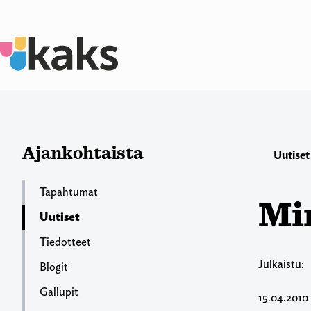
Siirry
sisältöön
Ajankohtaista
Uutiset
Tapahtumat
Mi
Uutiset
Tiedotteet
Julkaistu:
Blogit
Gallupit
15.04.2010