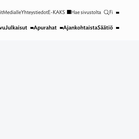
it
Medialle
Yhteystiedot
E-KAKS
Hae sivustolta
Fi
ivu
Julkaisut
Apurahat
Ajankohtaista
Säätiö