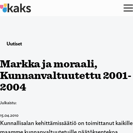
Siirry
sisältöön
Uutiset
Markka ja moraali,
Kunnanvaltuutettu 2001-
2004
Julkaistu:
15.04.2010
Kunnallisalan kehittämissäätiö on toimittanut kaikille
maamme kunnanvaltuutetuille päätöksentekoa