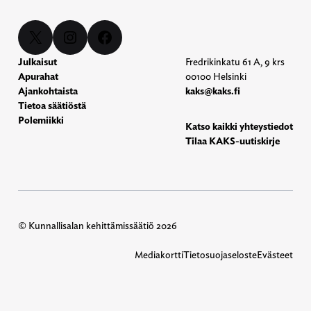
X
Instagram
Facebook
Julkaisut
Fredrikinkatu 61 A, 9 krs
Apurahat
00100 Helsinki
Ajankohtaista
kaks@kaks.fi
Tietoa säätiöstä
Polemiikki
Katso kaikki yhteystiedot
Tilaa KAKS-uutiskirje
© Kunnallisalan kehittämissäätiö 2026
Mediakortti
Tietosuojaseloste
Evästeet