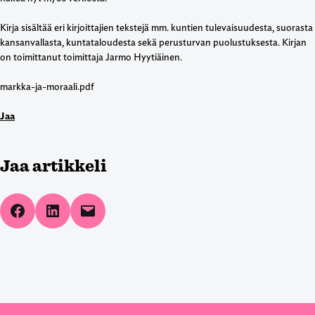
Kirja sisältää eri kirjoittajien tekstejä mm. kuntien tulevaisuudesta, suorasta
kansanvallasta, kuntataloudesta sekä perusturvan puolustuksesta. Kirjan
on toimittanut toimittaja Jarmo Hyytiäinen.
markka-ja-moraali.pdf
Jaa
Jaa artikkeli
Share on Facebook
Share on LinkedIn
Email this Page