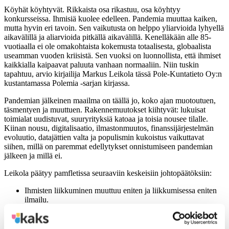
Köyhät köyhtyvät. Rikkaista osa rikastuu, osa köyhtyy
konkursseissa. Ihmisiä kuolee edelleen. Pandemia muuttaa kaiken,
mutta hyvin eri tavoin. Sen vaikutusta on helppo yliarvioida lyhyellä
aikavälillä ja aliarvioida pitkällä aikavälillä. Kenelläkään alle 85-
vuotiaalla ei ole omakohtaista kokemusta totaalisesta, globaalista
useamman vuoden kriisistä. Sen vuoksi on luonnollista, että ihmiset
kaikkialla kaipaavat paluuta vanhaan normaaliin. Niin tuskin
tapahtuu, arvio kirjailija Markus Leikola tässä Pole-Kuntatieto Oy:n
kustantamassa Polemia -sarjan kirjassa.
Pandemian jälkeinen maailma on täällä jo, koko ajan muotoutuen,
täsmentyen ja muuttuen. Rakennemuutokset kiihtyvät: lukuisat
toimialat uudistuvat, suuryrityksiä katoaa ja toisia nousee tilalle.
Kiinan nousu, digitalisaatio, ilmastonmuutos, finanssijärjestelmän
evoluutio, datajättien valta ja populismin kukoistus vaikuttavat
siihen, millä on paremmat edellytykset onnistumiseen pandemian
jälkeen ja millä ei.
Leikola päätyy pamfletissa seuraaviin keskeisiin johtopäätöksiin:
Ihmisten liikkuminen muuttuu eniten ja liikkumisessa eniten
ilmailu.
Mis- ja disinformaatio vaikeuttavat jatkossakin kriiseistä
selviämistä huomattavan paljon.
Yhteiskunnat ottavat isompaa vastuuta terveydenhuollosta