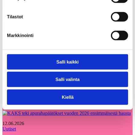
Share on Facebook
Tilastot
Share on LinkedIn
Email this Page
Markkinointi
Voisit olla kiinnostunut myös
Kaikki
näistä
ajankohtaiset
Salli kaikki
05.08.2026
Salli valinta
Uutiset
Etsimme Kunnallisalan kehittämissäätiölle
Kiellä
uutta talouspäällikköä
12.06.2026
Uutiset