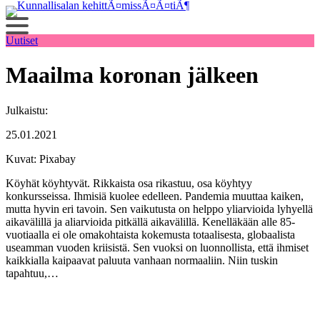
Siirry
sisältöön
Uutiset
Maailma koronan jälkeen
Julkaistu:
25.01.2021
Kuvat: Pixabay
Köyhät köyhtyvät. Rikkaista osa rikastuu, osa köyhtyy
konkursseissa. Ihmisiä kuolee edelleen. Pandemia muuttaa kaiken,
mutta hyvin eri tavoin. Sen vaikutusta on helppo yliarvioida lyhyellä
aikavälillä ja aliarvioida pitkällä aikavälillä. Kenelläkään alle 85-
vuotiaalla ei ole omakohtaista kokemusta totaalisesta, globaalista
useamman vuoden kriisistä. Sen vuoksi on luonnollista, että ihmiset
kaikkialla kaipaavat paluuta vanhaan normaaliin. Niin tuskin
tapahtuu,…