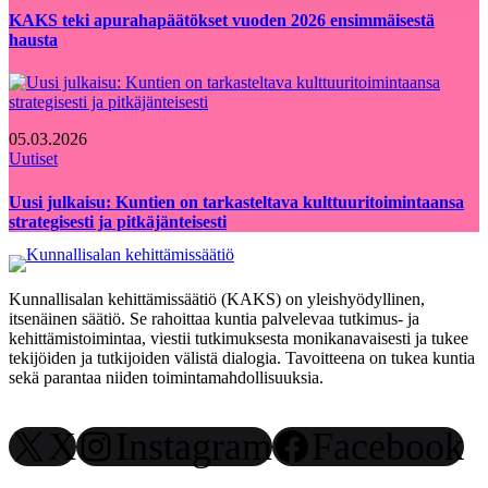
KAKS teki apurahapäätökset vuoden 2026 ensimmäisestä
hausta
05.03.2026
Uutiset
Uusi julkaisu: Kuntien on tarkasteltava kulttuuritoimintaansa
strategisesti ja pitkäjänteisesti
Kunnallisalan kehittämissäätiö (KAKS) on yleishyödyllinen,
itsenäinen säätiö. Se rahoittaa kuntia palvelevaa tutkimus- ja
kehittämistoimintaa, viestii tutkimuksesta monikanavaisesti ja tukee
tekijöiden ja tutkijoiden välistä dialogia. Tavoitteena on tukea kuntia
sekä parantaa niiden toimintamahdollisuuksia.
X
Instagram
Facebook