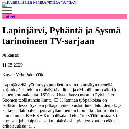
Siirry
sisältöön
Uutiset
Lapinjärvi, Pyhäntä ja Sysmä
tarinoineen TV-sarjaan
Julkaistu:
11.05.2020
Kuvat: Velu Palomääk
Lapinjärvellä työttömyys puolitettiin viime vuosikymmenellä,
kirjonkylästä tehtiin muistiystävällinen ja eMobiilikoulu alkoi jo
ennen koronakautta. 1600 asukkaan harvaanasuttu Pyhäntä on
Suomen teollistunein kunta, 63 % kunnan työpaikoista on
teollisuudessa. Sysmän pitkäjänteinen vastuullinen taloudenpito ja
kattavien lähipalvelujen säilyttäminen on tuonut kulttuurin ohella
tunnettuutta. KAKS ̶ Kunnallisalan kehittämissäätiö nostaa 30-
vuotisen juhlataipaleensa kunniaksi esiin pienten kuntien elämää,
erikoisuuksia ja…