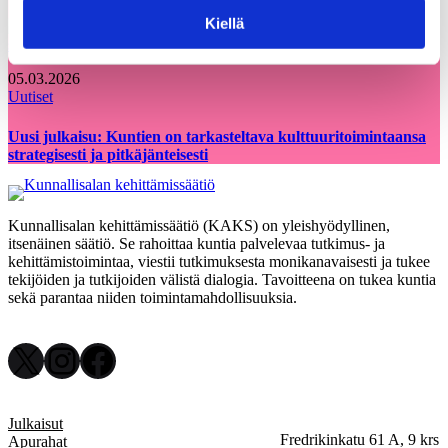
Kiellä
05.03.2026
Uutiset
Uusi julkaisu: Kuntien on tarkasteltava kulttuuritoimintaansa
strategisesti ja pitkäjänteisesti
Kunnallisalan kehittämissäätiö (KAKS) on yleishyödyllinen,
itsenäinen säätiö. Se rahoittaa kuntia palvelevaa tutkimus- ja
kehittämistoimintaa, viestii tutkimuksesta monikanavaisesti ja tukee
tekijöiden ja tutkijoiden välistä dialogia. Tavoitteena on tukea kuntia
sekä parantaa niiden toimintamahdollisuuksia.
X
Instagram
Facebook
Julkaisut
Fredrikinkatu 61 A, 9 krs
Apurahat