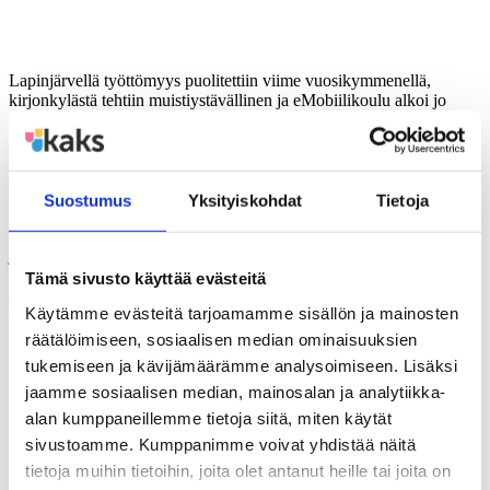
Lapinjärvellä työttömyys puolitettiin viime vuosikymmenellä,
kirjonkylästä tehtiin muistiystävällinen ja eMobiilikoulu alkoi jo
ennen koronakautta. 1600 asukkaan harvaanasuttu Pyhäntä on
Suomen teollistunein kunta, 63 % kunnan työpaikoista on
teollisuudessa. Sysmän pitkäjänteinen vastuullinen taloudenpito ja
kattavien lähipalvelujen säilyttäminen on tuonut kulttuurin ohella
tunnettuutta.
Suostumus
Yksityiskohdat
Tietoja
KAKS ̶ Kunnallisalan kehittämissäätiö nostaa 30-vuotisen
juhlataipaleensa kunniaksi esiin pienten kuntien elämää,
erikoisuuksia ja vahvuuksia. Innostimme alle 5000 asukkaan kuntia
Tämä sivusto käyttää evästeitä
arvioimaan ja esittämään tulevaisuuden pärjäämisreseptejään
Käytämme evästeitä tarjoamamme sisällön ja mainosten
elinvoiman, hyvinvoinnin ja yhteisöllisyyden näkökulmista. Samalla
ne esittelevät kuntiensa omintakeisimpia, erikoisimpia ja
räätälöimiseen, sosiaalisen median ominaisuuksien
kiinnostavimpia piirteitään.
tukemiseen ja kävijämäärämme analysoimiseen. Lisäksi
Lisätietoja: Asiamies Antti Mykkänen, 0400-570087
jaamme sosiaalisen median, mainosalan ja analytiikka-
alan kumppaneillemme tietoja siitä, miten käytät
sivustoamme. Kumppanimme voivat yhdistää näitä
Jaa artikkeli
tietoja muihin tietoihin, joita olet antanut heille tai joita on