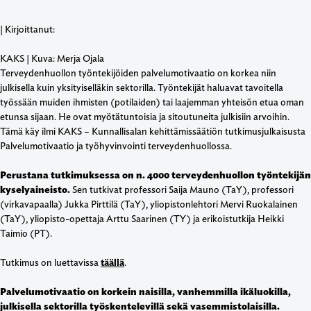
| Kirjoittanut:
KAKS | Kuva: Merja Ojala
Terveydenhuollon työntekijöiden palvelumotivaatio on korkea niin
julkisella kuin yksityiselläkin sektorilla. Työntekijät haluavat tavoitella
työssään muiden ihmisten (potilaiden) tai laajemman yhteisön etua oman
etunsa sijaan. He ovat myötätuntoisia ja sitoutuneita julkisiin arvoihin.
Tämä käy ilmi KAKS – Kunnallisalan kehittämissäätiön tutkimusjulkaisusta
Palvelumotivaatio ja työhyvinvointi terveydenhuollossa.
Perustana tutkimuksessa on n. 4000 terveydenhuollon työntekijän
kyselyaineisto.
Sen tutkivat professori Saija Mauno (TaY), professori
(virkavapaalla) Jukka Pirttilä (TaY), yliopistonlehtori Mervi Ruokalainen
(TaY), yliopisto-opettaja Arttu Saarinen (TY) ja erikoistutkija Heikki
Taimio (PT).
Tutkimus on luettavissa
täällä
.
Palvelumotivaatio on korkein naisilla, vanhemmilla ikäluokilla,
julkisella sektorilla työskentelevillä sekä vasemmistolaisilla.