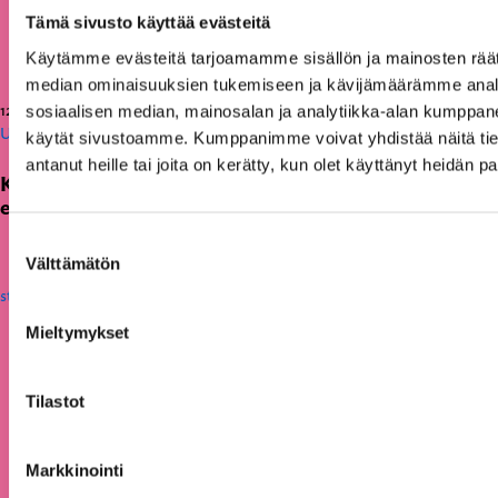
Tämä sivusto käyttää evästeitä
Käytämme evästeitä tarjoamamme sisällön ja mainosten räät
median ominaisuuksien tukemiseen ja kävijämäärämme anal
12.06.2026
sosiaalisen median, mainosalan ja analytiikka-alan kumppanei
Uutiset
käytät sivustoamme. Kumppanimme voivat yhdistää näitä tietoja
antanut heille tai joita on kerätty, kun olet käyttänyt heidän p
KAKS teki apurahapäätökset vuoden 2026
ensimmäisestä hausta
Suostumuksen
Välttämätön
valinta
Mieltymykset
Tilastot
Markkinointi