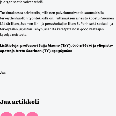
ja organisaatio voivat tehdä.
Tutkimuksessa selvitettiin, millainen palvelumotivaatio suomalaisilla
terveydenhuollon työntekijöillä on. Tutkimuksen aineisto koostui Suomen
Lääkäriliiton, Suomen lähi- ja perushoitajien liiton SuPerin sekä sosiaali- ja
terveysalan järjestön Tehyn jäseniltä kerätystä noin 4000 vastaajan
kyselyaineistosta.
Lisätietoja: professori Saija Mauno (TaY), 050 3186770 ja yliopisto-
opettaja Arttu Saarinen (TY) 050 5630600
Jaa
Jaa artikkeli