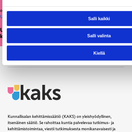
05.03.2026
Uutiset
Salli kaikki
Uusi julkaisu: Kuntien on tarkasteltava
kulttuuritoimintaansa strategisesti ja pitkäjänteisesti
Salli valinta
Kiellä
Kunnallisalan kehittämissäätiö (KAKS) on yleishyödyllinen,
itsenäinen säätiö. Se rahoittaa kuntia palvelevaa tutkimus- ja
kehittämistoimintaa, viestii tutkimuksesta monikanavaisesti ja