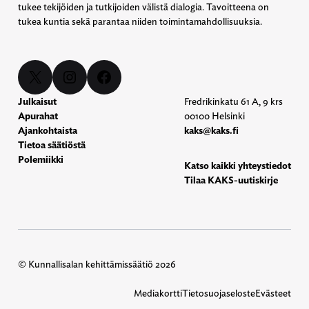
tukee tekijöiden ja tutkijoiden välistä dialogia. Tavoitteena on
tukea kuntia sekä parantaa niiden toimintamahdollisuuksia.
X
Instagram
Facebook
Julkaisut
Fredrikinkatu 61 A, 9 krs
Apurahat
00100 Helsinki
Ajankohtaista
kaks@kaks.fi
Tietoa säätiöstä
Polemiikki
Katso kaikki yhteystiedot
Tilaa KAKS-uutiskirje
© Kunnallisalan kehittämissäätiö 2026
Mediakortti
Tietosuojaseloste
Evästeet