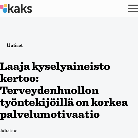
Siirry
sisältöön
Uutiset
Laaja kyselyaineisto
kertoo:
Terveydenhuollon
työntekijöillä on korkea
palvelumotivaatio
Julkaistu: