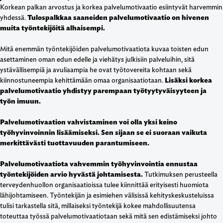
Korkean palkan arvostus ja korkea palvelumotivaatio esiintyvät harvemmin
yhdessä.
Tulospalkkaa saaneiden palvelumotivaatio on hivenen
muita työntekijöitä alhaisempi.
Mitä enemmän työntekijöiden palvelumotivaatiota kuvaa toisten edun
asettaminen oman edun edelle ja viehätys julkisiin palveluihin, sitä
ystävällisempiä ja avuliaampia he ovat työtovereita kohtaan sekä
kiinnostuneempia kehittämään omaa organisaatiotaan.
Lisäksi korkea
palvelumotivaatio yhdistyy parempaan työtyytyväisyyteen ja
työn imuun.
Palvelumotivaation vahvistaminen voi olla yksi keino
työhyvinvoinnin lisäämiseksi. Sen sijaan se ei suoraan vaikuta
merkittävästi tuottavuuden parantumiseen.
Palvelumotivaatiota vahvemmin työhyvinvointia ennustaa
työntekijöiden arvio hyvästä johtamisesta.
Tutkimuksen perusteella
terveydenhuollon organisaatioissa tulee kiinnittää erityisesti huomiota
lähijohtamiseen. Työntekijän ja esimiehen välisissä kehityskeskusteluissa
tulisi tarkastella sitä, millaiseksi työntekijä kokee mahdollisuutensa
toteuttaa työssä palvelumotivaatiotaan sekä mitä sen edistämiseksi johto