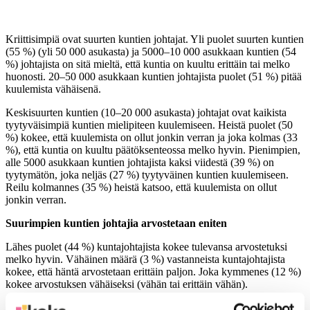
Kriittisimpiä ovat suurten kuntien johtajat. Yli puolet suurten kuntien
(55 %) (yli 50 000 asukasta) ja 5000–10 000 asukkaan kuntien (54
%) johtajista on sitä mieltä, että kuntia on kuultu erittäin tai melko
huonosti. 20–50 000 asukkaan kuntien johtajista puolet (51 %) pitää
kuulemista vähäisenä.
Keskisuurten kuntien (10–20 000 asukasta) johtajat ovat kaikista
tyytyväisimpiä kuntien mielipiteen kuulemiseen. Heistä puolet (50
%) kokee, että kuulemista on ollut jonkin verran ja joka kolmas (33
%), että kuntia on kuultu päätöksenteossa melko hyvin. Pienimpien,
alle 5000 asukkaan kuntien johtajista kaksi viidestä (39 %) on
tyytymätön, joka neljäs (27 %) tyytyväinen kuntien kuulemiseen.
Reilu kolmannes (35 %) heistä katsoo, että kuulemista on ollut
jonkin verran.
Suurimpien kuntien johtajia arvostetaan eniten
Lähes puolet (44 %) kuntajohtajista kokee tulevansa arvostetuksi
melko hyvin. Vähäinen määrä (3 %) vastanneista kuntajohtajista
kokee, että häntä arvostetaan erittäin paljon. Joka kymmenes (12 %)
kokee arvostuksen vähäiseksi (vähän tai erittäin vähän).
Suurimpien kuntien johtajat kokevat selvästi enemmän arvostusta