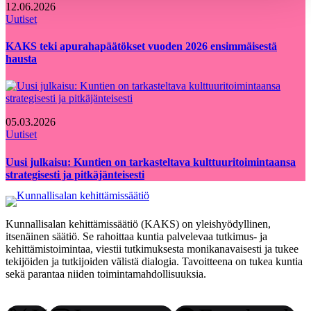
12.06.2026
Uutiset
KAKS teki apurahapäätökset vuoden 2026 ensimmäisestä
hausta
05.03.2026
Uutiset
Uusi julkaisu: Kuntien on tarkasteltava kulttuuritoimintaansa
strategisesti ja pitkäjänteisesti
Kunnallisalan kehittämissäätiö (KAKS) on yleishyödyllinen,
itsenäinen säätiö. Se rahoittaa kuntia palvelevaa tutkimus- ja
kehittämistoimintaa, viestii tutkimuksesta monikanavaisesti ja tukee
tekijöiden ja tutkijoiden välistä dialogia. Tavoitteena on tukea kuntia
sekä parantaa niiden toimintamahdollisuuksia.