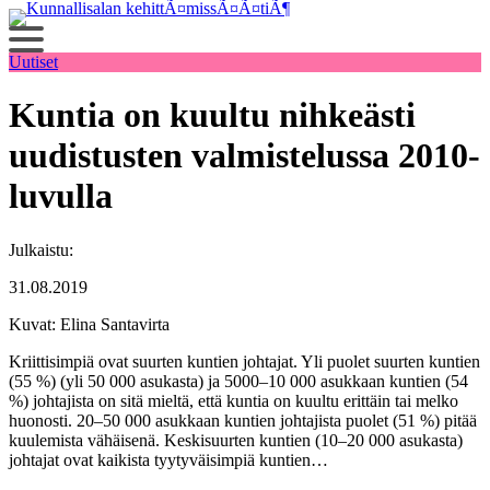
Siirry
sisältöön
Uutiset
Kuntia on kuultu nihkeästi
uudistusten valmistelussa 2010-
luvulla
Julkaistu:
31.08.2019
Kuvat: Elina Santavirta
Kriittisimpiä ovat suurten kuntien johtajat. Yli puolet suurten kuntien
(55 %) (yli 50 000 asukasta) ja 5000–10 000 asukkaan kuntien (54
%) johtajista on sitä mieltä, että kuntia on kuultu erittäin tai melko
huonosti. 20–50 000 asukkaan kuntien johtajista puolet (51 %) pitää
kuulemista vähäisenä. Keskisuurten kuntien (10–20 000 asukasta)
johtajat ovat kaikista tyytyväisimpiä kuntien…