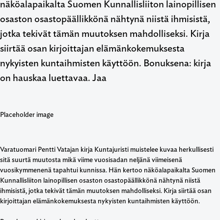
näköalapaikalta Suomen Kunnallisliiton lainopillisen
osaston osastopäällikkönä nähtynä niistä ihmisistä,
jotka tekivät tämän muutoksen mahdolliseksi. Kirja
siirtää osan kirjoittajan elämänkokemuksesta
nykyisten kuntaihmisten käyttöön. Bonuksena: kirja
on hauskaa luettavaa. Jaa
Varatuomari Pentti Vatajan kirja Kuntajuristi muistelee kuvaa herkullisesti
sitä suurtä muutosta mikä viime vuosisadan neljänä viimeisenä
vuosikymmenenä tapahtui kunnissa. Hän kertoo näköalapaikalta Suomen
Kunnallisliiton lainopillisen osaston osastopäällikkönä nähtynä niistä
ihmisistä, jotka tekivät tämän muutoksen mahdolliseksi. Kirja siirtää osan
kirjoittajan elämänkokemuksesta nykyisten kuntaihmisten käyttöön.