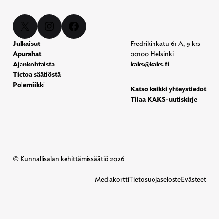
X
Instagram
Facebook
Julkaisut
Fredrikinkatu 61 A, 9 krs
Apurahat
00100 Helsinki
Ajankohtaista
kaks@kaks.fi
Tietoa säätiöstä
Polemiikki
Katso kaikki yhteystiedot
Tilaa KAKS-uutiskirje
© Kunnallisalan kehittämissäätiö 2026
Mediakortti
Tietosuojaseloste
Evästeet