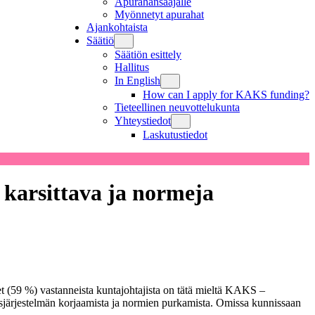
Apurahansaajalle
Myönnetyt apurahat
Ajankohtaista
Säätiö
Säätiön esittely
Hallitus
In English
How can I apply for KAKS funding?
Tieteellinen neuvottelukunta
Yhteystiedot
Laskutustiedot
ä karsittava ja normeja
et (59 %) vastanneista kuntajohtajista on tätä mieltä KAKS –
uusjärjestelmän korjaamista ja normien purkamista. Omissa kunnissaan