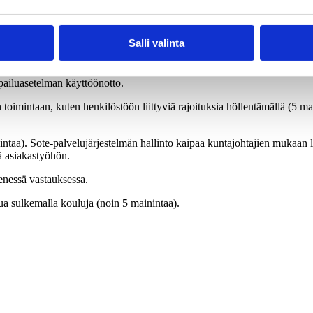
Salli valinta
kunnassa tulevalla valtuustokaudella toteutettava tuottavuutta parantav
itti neljä kuntajohtajaa. Myös yritysmaailmasta tutut työkalut ovat kunt
lpailuasetelman käyttöönotto.
 toimintaan, kuten henkilöstöön liittyviä rajoituksia höllentämällä (5 
ntaa). Sote-palvelujärjestelmän hallinto kaipaa kuntajohtajien mukaan l
ä asiakastyöhön.
enessä vastauksessa.
ua sulkemalla kouluja (noin 5 mainintaa).