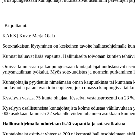
ja kaupungeissaan kuntajohtajat uudistaisivat useimmin palvelujen jä
| Kirjoittanut:
KAKS | Kuva: Merja Ojala
Sote-ratkaisun löytyminen on keskeinen tavoite hallitusohjelmalle kun
Kunnat haluavat lisää vapautta. Hallitukselta toivotaan kuntien tehtäv
Omissa kunnissaan ja kaupungeissaan kuntajohtajat uudistaisivat useim
yritysmaailman työkalut. Myös sote-uudistus ja normein purkaminen l
Kuntajohtajia pyydettiin nimeämään oman kaupunkinsa tai kuntansa kanna
tuottavuutta parantavan toimenpiteen, joka omassa kaupungissa tai kunn
Kyselyyn vastasi 75 kuntajohtajaa. Kyselyn vastausprosentti on 23 %
Kyselyyn osallistuneista kuntajohtajista kolme edustaa väkiluvultaa
000 asukkaan kunnista 22 sekä alle viiden tuhannen asukkaan kuntien 
Hallitusohjelmalta odotetaan lisää vapautta ja sote-ratkaisua
Kuntajohtajat esittivät yhteensä 209 näkemystä hallitusohjelmaan sisäll