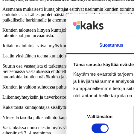
Asemansa mukaisesti kuntajohtajat esittivät useimmin kuntien toimintaa
ehdotuksista. Lähes puolet näistä (34 mainintaa) kohdistui kuntien tehtä
paikalliselle harkinnalle ja enemmän tilaa.
Kuntien talouteen liittyen kuntajohtajat nostivat esiin erityisesti valt
rahoituspohjan turvaamista.
Suostumus
Joitain mainintoja saivat myös kuntien hallinnon kysymykset kuten ku
Laajin yksittäinen teema kuntajohtajien näkemyksissä oli sote-uudistus
Tämä sivusto käyttää eväste
Suurin osa vastaajista ei tarkentanut odotuksiaan sote-uudistuksen suh
Seitsemässä vastauksessa ehdotettiin maakuntatason ratkaisua, neljässä
Käytämme evästeitä tarjoama
huomioida kuntien näkökulma ja pyrkiä avoimuuteen. Sote-palveluihin
ja kävijämäärämme analysoim
Kuntien ja valtion suhteessa puhututti liialliset normit ja sääntely. K
kumppaneillemme tietoja siitä
olet antanut heille tai joita o
Liikenneyhteyksiin ja tieverkostoon liittyviä näkemyksiä esitettiin 16 k
Kaksitoista kuntajohtajaa sisällyttäisivät hallitusohjelmaan työvoima
Suostumuksen
Välttämätön
valinta
Yleisellä tasolla julkishallinto kaipaa kuntajohtajien mukaan kevennyst
Vastauksissa nousee esiin myös sähköisten tietojärjestelmien kehittämi
aihepiiristä 3−4 mainintaa.