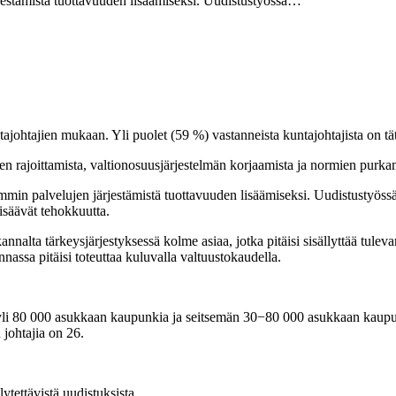
rjestämistä tuottavuuden lisäämiseksi. Uudistustyössä…
tajohtajien mukaan. Yli puolet (59 %) vastanneista kuntajohtajista on 
ien rajoittamista, valtionosuusjärjestelmän korjaamista ja normien purka
min palvelujen järjestämistä tuottavuuden lisäämiseksi. Uudistustyössä 
isäävät tehokkuutta.
lta tärkeysjärjestyksessä kolme asiaa, jotka pitäisi sisällyttää tuleva
assa pitäisi toteuttaa kuluvalla valtuustokaudella.
.
n yli 80 000 asukkaan kaupunkia ja seitsemän 30−80 000 asukkaan kaup
johtajia on 26.
ytettävistä uudistuksista.