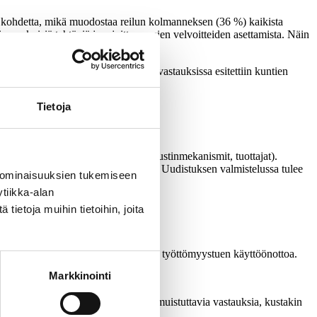
yvää kohdetta, mikä muodostaa reilun kolmanneksen (36 %) kaikista
en nykyisiä tehtäviä ja rajoittaa uusien velvoitteiden asettamista. Näin
säyttämisen (11 mainintaa). Lisäksi vastauksissa esitettiin kuntien
Tietoja
n.
sen kaikista vastauksista (21 %).
kuuteen liittyviä tavoitteita (kannustinmekanismit, tuottajat).
-palvelujen järjestämisessä puolesta. Uudistuksen valmistelussa tulee
 ominaisuuksien tukemiseen
seen hyvinvoinnistaan.
tiikka-alan
mainintaa.
ietoja muihin tietoihin, joita
ojen kohdistamista ja vastikkeettoman työttömyystuen käyttöönottoa.
Markkinointi
isestä ja liiketalouden tukemisesta muistuttavia vastauksia, kustakin