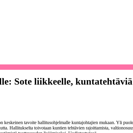
le: Sote liikkeelle, kuntatehtävi
n keskeinen tavoite hallitusohjelmalle kuntajohtajien mukaan. Yli puol
utta. Hallitukselta toivotaan kuntien tehtävien rajoittamista, valtionos