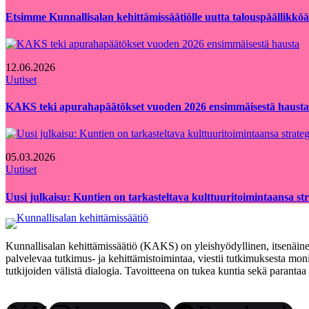
Etsimme Kunnallisalan kehittämissäätiölle uutta talouspäällikköä
12.06.2026
Uutiset
KAKS teki apurahapäätökset vuoden 2026 ensimmäisestä hausta
05.03.2026
Uutiset
Uusi julkaisu: Kuntien on tarkasteltava kulttuuritoimintaansa strat
Kunnallisalan kehittämissäätiö (KAKS) on yleishyödyllinen, itsenäinen
palvelevaa tutkimus- ja kehittämistoimintaa, viestii tutkimuksesta moni
tutkijoiden välistä dialogia. Tavoitteena on tukea kuntia sekä paranta