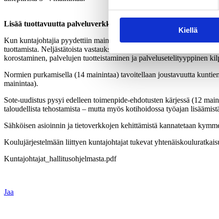
Lisää tuottavuutta palveluverkkoja uudistamalla
Kiellä
Kun kuntajohtajia pyydettiin mainitsemaan yksi omassa kaupungissa tai 
tuottamista. Neljästätoista vastauksessa palveluverkon uudistamista es
korostaminen, palvelujen tuotteistaminen ja palvelusetelityyppinen ki
Normien purkamisella (14 mainintaa) tavoitellaan joustavuutta kuntien
mainintaa).
Sote-uudistus pysyi edelleen toimenpide-ehdotusten kärjessä (12 maini
taloudellista tehostamista – mutta myös kotihoidossa työajan lisäämist
Sähköisen asioinnin ja tietoverkkojen kehittämistä kannatetaan kymm
Koulujärjestelmään liittyen kuntajohtajat tukevat yhtenäiskouluratkais
Kuntajohtajat_hallitusohjelmasta.pdf
Jaa