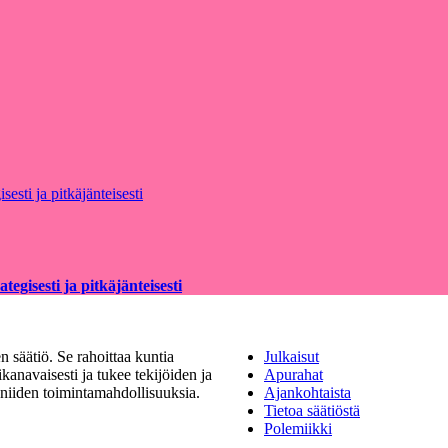
egisesti ja pitkäjänteisesti
 säätiö. Se rahoittaa kuntia
Julkaisut
kanavaisesti ja tukee tekijöiden ja
Apurahat
a niiden toimintamahdollisuuksia.
Ajankohtaista
Tietoa säätiöstä
Polemiikki