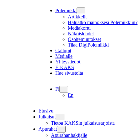
Polemiikki
Artikkelit
Haluatko mainoksesi Polemiikkiin?
Mediakortti
Näköislehdet
Osoitemuutokset
Tilaa DigiPolemiikki
Gallupit
Medialle
Yhteystiedot
E-KAKS
Hae sivustolta
Fi
En
Etusivu
Julkaisut
Tietoa KAKSin julkaisusarjoista
Apurahat
Apurahanhakijalle