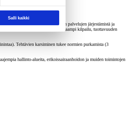
Salli kaikki
a toimenpide, yleisimmin käsiteltiin palvelujen järjestämistä ja
ajohtajien mieleen, kuten kuntien vapaampi kilpailu, tuottavuuden
mainintaa). Tehtävien karsiminen tukee normien purkamista (3
aajempia hallinto-alueita, erikoissairaanhoidon ja muiden toimintojen