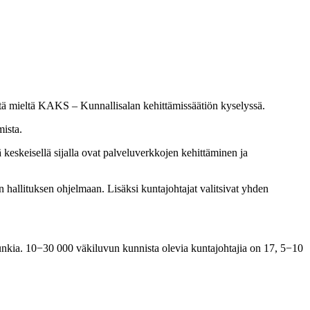
tätä mieltä KAKS – Kunnallisalan kehittämissäätiön kyselyssä.
mista.
keskeisellä sijalla ovat palveluverkkojen kehittäminen ja
n hallituksen ohjelmaan. Lisäksi kuntajohtajat valitsivat yhden
unkia. 10−30 000 väkiluvun kunnista olevia kuntajohtajia on 17, 5−10