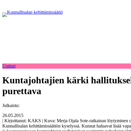
Uutiset
Kuntajohtajien kärki hallituksel
purettava
Julkaistu:
26.05.2015
| Kirjoittanut: KAKS | Kuva: Merja Ojala Sote-ratkaisun löytyminen o
Kunnallisalan kehittämissäätiön kyselyssä. Kunnat haluavat lisää vapa