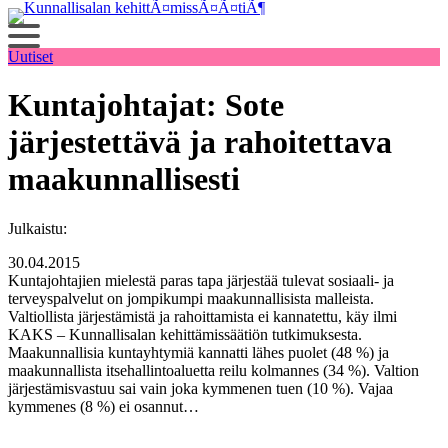
Siirry
sisältöön
Uutiset
Kuntajohtajat: Sote
järjestettävä ja rahoitettava
maakunnallisesti
Julkaistu:
30.04.2015
Kuntajohtajien mielestä paras tapa järjestää tulevat sosiaali- ja
terveyspalvelut on jompikumpi maakunnallisista malleista.
Valtiollista järjestämistä ja rahoittamista ei kannatettu, käy ilmi
KAKS – Kunnallisalan kehittämissäätiön tutkimuksesta.
Maakunnallisia kuntayhtymiä kannatti lähes puolet (48 %) ja
maakunnallista itsehallintoaluetta reilu kolmannes (34 %). Valtion
järjestämisvastuu sai vain joka kymmenen tuen (10 %). Vajaa
kymmenes (8 %) ei osannut…