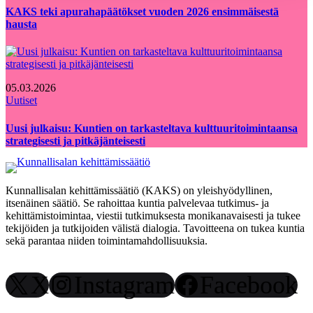
KAKS teki apurahapäätökset vuoden 2026 ensimmäisestä
hausta
05.03.2026
Uutiset
Uusi julkaisu: Kuntien on tarkasteltava kulttuuritoimintaansa
strategisesti ja pitkäjänteisesti
Kunnallisalan kehittämissäätiö (KAKS) on yleishyödyllinen,
itsenäinen säätiö. Se rahoittaa kuntia palvelevaa tutkimus- ja
kehittämistoimintaa, viestii tutkimuksesta monikanavaisesti ja tukee
tekijöiden ja tutkijoiden välistä dialogia. Tavoitteena on tukea kuntia
sekä parantaa niiden toimintamahdollisuuksia.
X
Instagram
Facebook