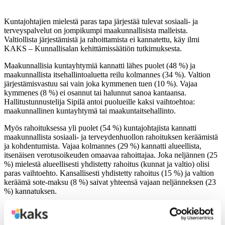
Kuntajohtajien mielestä paras tapa järjestää tulevat sosiaali- ja
terveyspalvelut on jompikumpi maakunnallisista malleista.
Valtiollista järjestämistä ja rahoittamista ei kannatettu, käy ilmi
KAKS – Kunnallisalan kehittämissäätiön tutkimuksesta.
Maakunnallisia kuntayhtymiä kannatti lähes puolet (48 %) ja
maakunnallista itsehallintoaluetta reilu kolmannes (34 %). Valtion
järjestämisvastuu sai vain joka kymmenen tuen (10 %). Vajaa
kymmenes (8 %) ei osannut tai halunnut sanoa kantaansa.
Hallitustunnustelija Sipilä antoi puolueille kaksi vaihtoehtoa:
maakunnallinen kuntayhtymä tai maakuntaitsehallinto.
Myös rahoituksessa yli puolet (54 %) kuntajohtajista kannatti
maakunnallista sosiaali- ja terveydenhuollon rahoituksen keräämistä
ja kohdentumista. Vajaa kolmannes (29 %) kannatti alueellista,
itsenäisen verotusoikeuden omaavaa rahoittajaa. Joka neljännen (25
%) mielestä alueellisesti yhdistetty rahoitus (kunnat ja valtio) olisi
paras vaihtoehto. Kansallisesti yhdistetty rahoitus (15 %) ja valtion
keräämä sote-maksu (8 %) saivat yhteensä vajaan neljänneksen (23
%) kannatuksen.
Vakuutusrahastopohjaiset mallit saivat vain 12 prosentin
kannatuksen. Kantansa jätti ilmaisematta joka kymmenes (11 %).