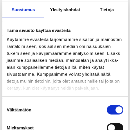
Kunnat ja kuntayhtymät pitävät pintansa sote-palvelujen tuottajina
Suostumus
Yksityiskohdat
Tietoja
myös tulevaisuudessa. Tätä mieltä on kaksi kolmesta (61 %)
kuntajohtajasta. Yritysten osuuden arvioidaan olevan reilu neljännes
(28 %) ja kolmannen sektorin kymmenys (10 %).
Tämä sivusto käyttää evästeitä
KAKS – Kunnallisalan kehittämissäätiön SurveyPal-
verkkokyselyyn vastasi 122 kuntajohtajaa (vastausprosentti 41 %)
Käytämme evästeitä tarjoamamme sisällön ja mainosten
14.–21.4.2015 välisenä aikana. Kysymysten taustalla olivat
räätälöimiseen, sosiaalisen median ominaisuuksien
eduskunnan perustuslakivaliokunnan keväiset linjaukset sosiaali- ja
terveyspalvelujen järjestämisestä sekä parlamentaarisen työryhmän
tukemiseen ja kävijämäärämme analysoimiseen. Lisäksi
esittämät vaihtoehdot sote-palvelujen rahoittamiseksi.
jaamme sosiaalisen median, mainosalan ja analytiikka-
alan kumppaneillemme tietoja siitä, miten käytät
Lisätietoja: Asiamies Antti Mykkänen, 0400-570087
sivustoamme. Kumppanimme voivat yhdistää näitä
Sote-kysely kuntajohtajille.pdf
tietoja muihin tietoihin, joita olet antanut heille tai joita on
kerätty, kun olet käyttänyt heidän palvelujaan.
Jaa
Suostumuksen
Välttämätön
valinta
Jaa artikkeli
Mieltymykset