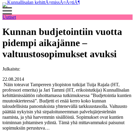
Siirry
sisältöön
Uutiset
Kunnan budjetointiin vuotta
pidempi aikajänne –
valtuustosopimukset avuksi
Julkaistu:
22.08.2014
Näin toteavat Tampereen yliopiston tutkijat Tuija Rajala (HT,
professori emerita) ja Jari Tammi (HT, erikoistutkija) Kunnallisalan
kehittämissäätiön rahoittamassa tutkimuksessa ”Budjetointia kuntien
muutoskierteessä”. Budjetti ei enää kerro koko kunnan
taloudellisista panostuksista yhtenevällä tarkkuustasolla. Valtuusto
päättää nykyisin yhä sirpaloituneemman palvelujärjestelmän
raamista, ja yhä harvemmin sisällöistä. Sopimukset ovat kuntien
toiminnan johtamisen ydintä. Tämä yhä mittavammaksi paisunut
sopimuksiin perustuva…