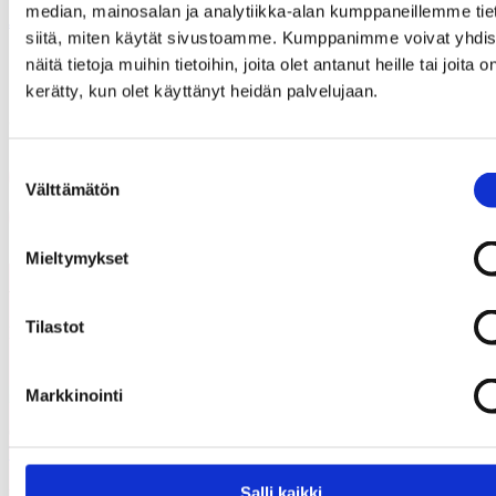
median, mainosalan ja analytiikka-alan kumppaneillemme tie
Jaa
siitä, miten käytät sivustoamme. Kumppanimme voivat yhdis
näitä tietoja muihin tietoihin, joita olet antanut heille tai joita o
kerätty, kun olet käyttänyt heidän palvelujaan.
Jaa artikkeli
Suostumuksen
Share on Facebook
Välttämätön
valinta
Share on LinkedIn
Email this Page
Mieltymykset
Voisit olla kiinnostunut myös
Kaikki
näistä
ajankohtaiset
Tilastot
Markkinointi
05.08.2026
Uutiset
Salli kaikki
Etsimme Kunnallisalan kehittämissäätiölle