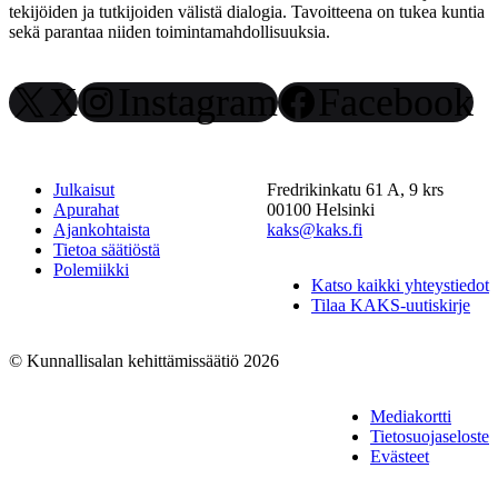
tekijöiden ja tutkijoiden välistä dialogia. Tavoitteena on tukea kuntia
sekä parantaa niiden toimintamahdollisuuksia.
X
Instagram
Facebook
Julkaisut
Fredrikinkatu 61 A, 9 krs
Apurahat
00100 Helsinki
Ajankohtaista
kaks@kaks.fi
Tietoa säätiöstä
Polemiikki
Katso kaikki yhteystiedot
Tilaa KAKS-uutiskirje
© Kunnallisalan kehittämissäätiö 2026
Mediakortti
Tietosuojaseloste
Evästeet