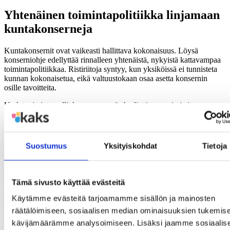
Yhtenäinen toimintapolitiikka linjamaan
kuntakonserneja
Kuntakonsernit ovat vaikeasti hallittava kokonaisuus. Löysä
konserniohje edellyttää rinnalleen yhtenäistä, nykyistä kattavampaa
toimintapolitiikkaa. Ristiriitoja syntyy, kun yksiköissä ei tunnisteta
kunnan kokonaisetua, eikä valtuustokaan osaa asetta konsernin
osille tavoitteita.
Uudet toimintamallit haastavat myös budjettiprosessin ja itse
asiakirjan käsittelyn: Valmisteluun tuo uusia piirteitä osallistuvan
demokratian ja asiakkuuksien korostamisen esiinmarssi. Nykyinen
tiedonvälitys luo uusia osallistumisen muotoja. Tämä tarjoaa
kanavan myös palvelujen vaikuttavuuden ja toiminnan luonteen
Suostumus
Yksityiskohdat
Tietoja
arviointiin. Budjetoinnissa joudutaan omaksumaan myös supistuvan
talouden mittaukseen soveltuvia tunnuslukuja.
Lisätietoja:
Tämä sivusto käyttää evästeitä
professori, emerita Tuija Rajala 040 7677860
Käytämme evästeitä tarjoamamme sisällön ja mainosten
erikoistutkija Jari Tammi 040 517 4847
räätälöimiseen, sosiaalisen median ominaisuuksien tukemise
Budjetointia kuntien muutoskierteessä
kävijämäärämme analysoimiseen. Lisäksi jaamme sosiaalis