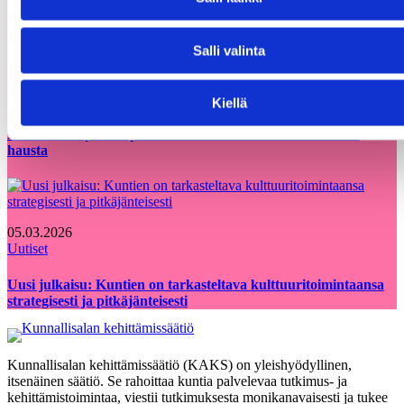
uutta talouspäällikköä
Salli valinta
12.06.2026
Uutiset
Kiellä
KAKS teki apurahapäätökset vuoden 2026 ensimmäisestä
hausta
05.03.2026
Uutiset
Uusi julkaisu: Kuntien on tarkasteltava kulttuuritoimintaansa
strategisesti ja pitkäjänteisesti
Kunnallisalan kehittämissäätiö (KAKS) on yleishyödyllinen,
itsenäinen säätiö. Se rahoittaa kuntia palvelevaa tutkimus- ja
kehittämistoimintaa, viestii tutkimuksesta monikanavaisesti ja tukee