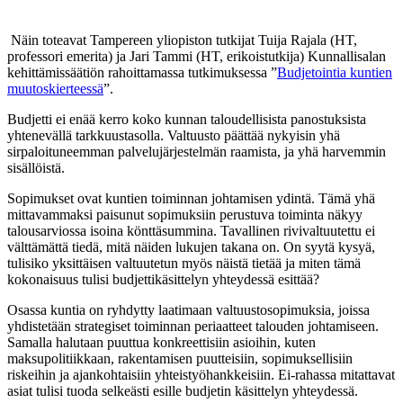
Näin toteavat Tampereen yliopiston tutkijat Tuija Rajala (HT,
professori emerita) ja Jari Tammi (HT, erikoistutkija) Kunnallisalan
kehittämissäätiön rahoittamassa tutkimuksessa ”
Budjetointia kuntien
muutoskierteessä
”.
Budjetti ei enää kerro koko kunnan taloudellisista panostuksista
yhtenevällä tarkkuustasolla. Valtuusto päättää nykyisin yhä
sirpaloituneemman palvelujärjestelmän raamista, ja yhä harvemmin
sisällöistä.
Sopimukset ovat kuntien toiminnan johtamisen ydintä. Tämä yhä
mittavammaksi paisunut sopimuksiin perustuva toiminta näkyy
talousarviossa isoina könttäsummina. Tavallinen rivivaltuutettu ei
välttämättä tiedä, mitä näiden lukujen takana on. On syytä kysyä,
tulisiko yksittäisen valtuutetun myös näistä tietää ja miten tämä
kokonaisuus tulisi budjettikäsittelyn yhteydessä esittää?
Osassa kuntia on ryhdytty laatimaan valtuustosopimuksia, joissa
yhdistetään strategiset toiminnan periaatteet talouden johtamiseen.
Samalla halutaan puuttua konkreettisiin asioihin, kuten
maksupolitiikkaan, rakentamisen puutteisiin, sopimuksellisiin
riskeihin ja ajankohtaisiin yhteistyöhankkeisiin. Ei-rahassa mitattavat
asiat tulisi tuoda selkeästi esille budjetin käsittelyn yhteydessä.