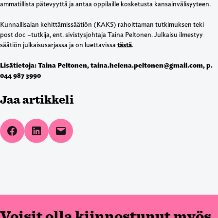
ammatillista pätevyyttä ja antaa oppilaille kosketusta kansainvälisyyteen.
Kunnallisalan kehittämissäätiön (KAKS) rahoittaman tutkimuksen teki
post doc –tutkija, ent. sivistysjohtaja Taina Peltonen. Julkaisu ilmestyy
säätiön julkaisusarjassa ja on luettavissa
tästä
.
Lisätietoja: Taina Peltonen, taina.helena.peltonen@gmail.com, p.
044 987 3990
Jaa artikkeli
Share on Facebook
Share on LinkedIn
Email this Page
Voisit olla kiinnostunut myös