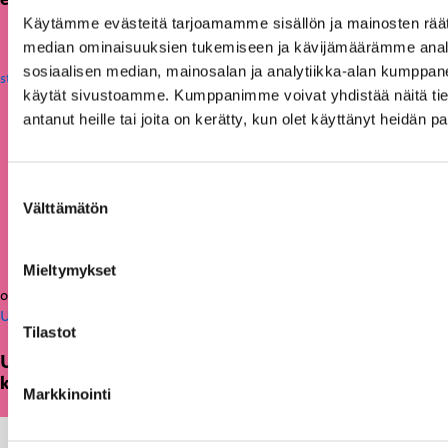
Käytämme evästeitä tarjoamamme sisällön ja mainosten räät
median ominaisuuksien tukemiseen ja kävijämäärämme anal
sosiaalisen median, mainosalan ja analytiikka-alan kumppanei
käytät sivustoamme. Kumppanimme voivat yhdistää näitä tietoja
antanut heille tai joita on kerätty, kun olet käyttänyt heidän p
Suostumuksen
Välttämätön
valinta
Mieltymykset
05.03.2026
Uutiset
Tilastot
Uusi julkaisu: Kuntien on tarkasteltava
kulttuuritoimintaansa strategisesti ja pitkäjänteisesti
Markkinointi