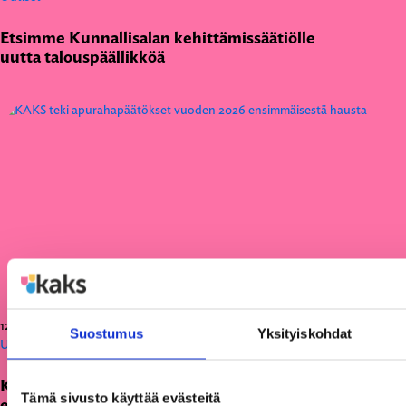
Etsimme Kunnallisalan kehittämissäätiölle
uutta talouspäällikköä
12.06.2026
Suostumus
Yksityiskohdat
Uutiset
KAKS teki apurahapäätökset vuoden 2026
Tämä sivusto käyttää evästeitä
ensimmäisestä hausta