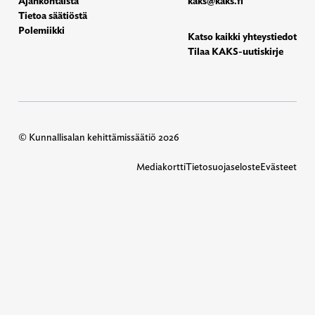
Ajankohtaista
kaks@kaks.fi
Tietoa säätiöstä
Polemiikki
Katso kaikki yhteystiedot
Tilaa KAKS-uutiskirje
© Kunnallisalan kehittämissäätiö 2026
Mediakortti
Tietosuojaseloste
Evästeet