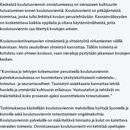
Keskeistä koulutusviennin onnistumisessa on vieraaseen kulttuuriin
tutustuminen ennen koulutusvientiä. Koulutusvienti on pitkäjänteistä
toimintaa, jonka tulisi linkittyä koulun perustehtävään. Kansainvälisyyden
on kosketettava kaikkia oppilaita ja oltava käytännönläheistä, jotta
koulutusviennin saa liitettyä koulujen arkeen.
Koulutusvientivastaavien nimeämistä ja yhteistyötä virkamiesten välillä
kaivataan. Myös seudullinen yhteistyö kannattaa. Tällöin toiminta ei
kohdistu vain yhteen kouluun, vaan vierailuja pystytään jakamaan koulujen
kesken.
”Kunnissa jo tehtyjen kokemusten perusteella koulutusviennin
palvelukuvauksessa on huomioitava yksityiskohtaisesti valmistelu-,
toteutus- ja seurantavaiheet. Taustatyö asiakkaasta kannattaa tehdä
huolella ja ymmärtää kulttuurin erilaisuus. Vastuutahot ja tehtävät on
määriteltävä koko prosessin ajaksi suunnittelusta toteutukseen.”
Tutkimuksessa käsitellään koulutusviennin mahdollisia hyötyjä Suomelle ja
kunnille sekä koulutusviennin toteuttamisen ongelmakohtia.
Koulutusviennin palveluille on määriteltävä hinnasto ja kulut on katettava
vieraiden toimesta. Onnistuessaan koulutusvienti voi kehittää opettajien