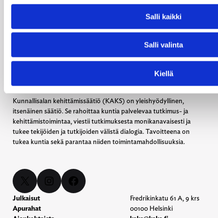
Salli kaikki
Salli valinta
Kiellä
Kunnallisalan kehittämissäätiö (KAKS) on yleishyödyllinen,
itsenäinen säätiö. Se rahoittaa kuntia palvelevaa tutkimus- ja
kehittämistoimintaa, viestii tutkimuksesta monikanavaisesti ja
tukee tekijöiden ja tutkijoiden välistä dialogia. Tavoitteena on
tukea kuntia sekä parantaa niiden toimintamahdollisuuksia.
X
Instagram
Facebook
Julkaisut
Fredrikinkatu 61 A, 9 krs
Apurahat
00100 Helsinki