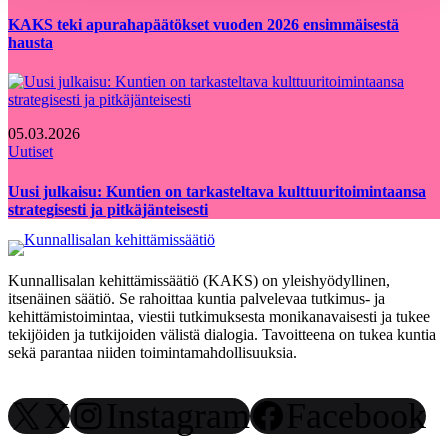
KAKS teki apurahapäätökset vuoden 2026 ensimmäisestä
hausta
05.03.2026
Uutiset
Uusi julkaisu: Kuntien on tarkasteltava kulttuuritoimintaansa
strategisesti ja pitkäjänteisesti
Kunnallisalan kehittämissäätiö (KAKS) on yleishyödyllinen,
itsenäinen säätiö. Se rahoittaa kuntia palvelevaa tutkimus- ja
kehittämistoimintaa, viestii tutkimuksesta monikanavaisesti ja tukee
tekijöiden ja tutkijoiden välistä dialogia. Tavoitteena on tukea kuntia
sekä parantaa niiden toimintamahdollisuuksia.
X
Instagram
Facebook