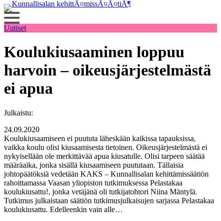
Siirry
sisältöön
Uutiset
Koulukiusaaminen loppuu
harvoin – oikeusjärjestelmästä
ei apua
Julkaistu:
24.09.2020
Koulukiusaamiseen ei puututa läheskään kaikissa tapauksissa,
vaikka koulu olisi kiusaamisesta tietoinen. Oikeusjärjestelmästä ei
nykyisellään ole merkittävää apua kiusatulle. Olisi tarpeen säätää
määräaika, jonka sisällä kiusaamiseen puututaan. Tällaisia
johtopäätöksiä vedetään KAKS – Kunnallisalan kehittämissäätiön
rahoittamassa Vaasan yliopiston tutkimuksessa Pelastakaa
koulukiusattu!, jonka vetäjänä oli tutkijatohtori Niina Mäntylä.
Tutkimus julkaistaan säätiön tutkimusjulkaisujen sarjassa Pelastakaa
koulukiusattu. Edelleenkin vain alle…