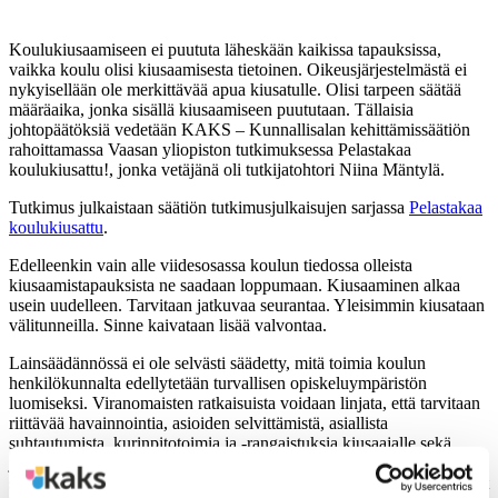
Koulukiusaamiseen ei puututa läheskään kaikissa tapauksissa,
vaikka koulu olisi kiusaamisesta tietoinen. Oikeusjärjestelmästä ei
nykyisellään ole merkittävää apua kiusatulle. Olisi tarpeen säätää
määräaika, jonka sisällä kiusaamiseen puututaan. Tällaisia
johtopäätöksiä vedetään KAKS – Kunnallisalan kehittämissäätiön
rahoittamassa Vaasan yliopiston tutkimuksessa Pelastakaa
koulukiusattu!, jonka vetäjänä oli tutkijatohtori Niina Mäntylä.
Tutkimus julkaistaan säätiön tutkimusjulkaisujen sarjassa
Pelastakaa
koulukiusattu
.
Edelleenkin vain alle viidesosassa koulun tiedossa olleista
kiusaamistapauksista ne saadaan loppumaan. Kiusaaminen alkaa
usein uudelleen. Tarvitaan jatkuvaa seurantaa. Yleisimmin kiusataan
välitunneilla. Sinne kaivataan lisää valvontaa.
Lainsäädännössä ei ole selvästi säädetty, mitä toimia koulun
henkilökunnalta edellytetään turvallisen opiskeluympäristön
luomiseksi. Viranomaisten ratkaisuista voidaan linjata, että tarvitaan
riittävää havainnointia, asioiden selvittämistä, asiallista
suhtautumista, kurinpitotoimia ja -rangaistuksia kiusaajalle sekä
jälkiseurantaa. Kiusattujen kokemusten mukaan kiusaaminen
saadaan tehokkaimmin loppumaan, kun myös kiusaajien vanhemmat