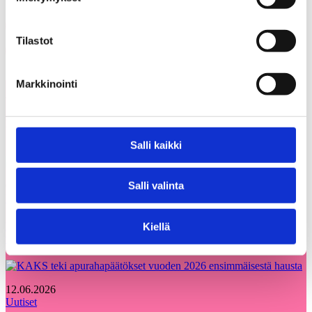
Share on Facebook
Tilastot
Share on LinkedIn
Email this Page
Markkinointi
Voisit olla kiinnostunut myös
Kaikki
näistä
ajankohtaiset
Salli kaikki
Salli valinta
05.08.2026
Uutiset
Etsimme Kunnallisalan kehittämissäätiölle
Kiellä
uutta talouspäällikköä
12.06.2026
Uutiset