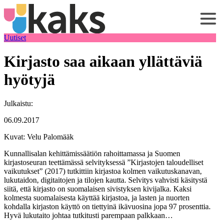
Siirry
sisältöön
Uutiset
Kirjasto saa aikaan yllättäviä
hyötyjä
Julkaistu:
06.09.2017
Kuvat: Velu Palomääk
Kunnallisalan kehittämissäätiön rahoittamassa ja Suomen
kirjastoseuran teettämässä selvityksessä ”Kirjastojen taloudelliset
vaikutukset” (2017) tutkittiin kirjastoa kolmen vaikutuskanavan,
lukutaidon, digitaitojen ja tilojen kautta. Selvitys vahvisti käsitystä
siitä, että kirjasto on suomalaisen sivistyksen kivijalka. Kaksi
kolmesta suomalaisesta käyttää kirjastoa, ja lasten ja nuorten
kohdalla kirjaston käyttö on tiettyinä ikävuosina jopa 97 prosenttia.
Hyvä lukutaito johtaa t­­utkitusti parempaan palkkaan…