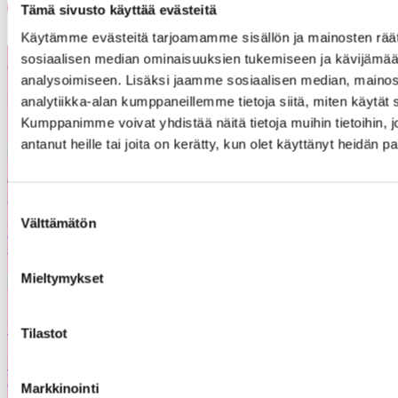
Share on LinkedIn
Email this Page
Tämä sivusto käyttää evästeitä
Käytämme evästeitä tarjoamamme sisällön ja mainosten räät
sosiaalisen median ominaisuuksien tukemiseen ja kävijäm
Voisit olla kiinnostunut myös
Kaikki
analysoimiseen. Lisäksi jaamme sosiaalisen median, mainos
näistä
ajankohtaiset
analytiikka-alan kumppaneillemme tietoja siitä, miten käytä
Kumppanimme voivat yhdistää näitä tietoja muihin tietoihin, jo
antanut heille tai joita on kerätty, kun olet käyttänyt heidän p
05.08.2026
Uutiset
Suostumuksen
Välttämätön
valinta
Etsimme Kunnallisalan kehittämissäätiölle
uutta talouspäällikköä
Mieltymykset
12.06.2026
Uutiset
Tilastot
KAKS teki apurahapäätökset vuoden 2026 ensimmäisestä
hausta
Markkinointi