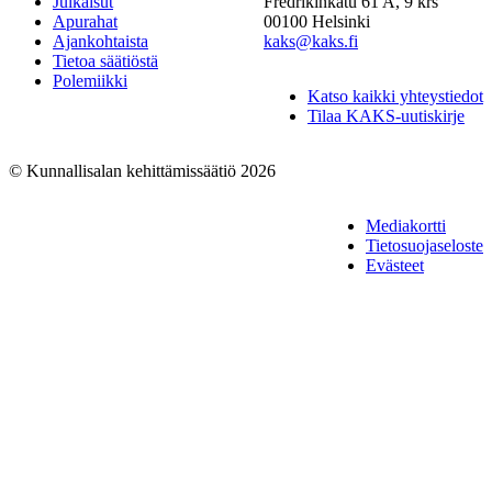
Julkaisut
Fredrikinkatu 61 A, 9 krs
Apurahat
00100 Helsinki
Ajankohtaista
kaks@kaks.fi
Tietoa säätiöstä
Polemiikki
Katso kaikki yhteystiedot
Tilaa KAKS-uutiskirje
© Kunnallisalan kehittämissäätiö 2026
Mediakortti
Tietosuojaseloste
Evästeet