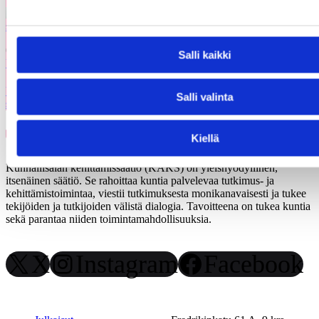
05.03.2026
Salli kaikki
Uutiset
Uusi julkaisu: Kuntien on tarkasteltava kulttuuritoimintaansa
Salli valinta
strategisesti ja pitkäjänteisesti
Kiellä
Kunnallisalan kehittämissäätiö (KAKS) on yleishyödyllinen,
itsenäinen säätiö. Se rahoittaa kuntia palvelevaa tutkimus- ja
kehittämistoimintaa, viestii tutkimuksesta monikanavaisesti ja tukee
tekijöiden ja tutkijoiden välistä dialogia. Tavoitteena on tukea kuntia
sekä parantaa niiden toimintamahdollisuuksia.
X
Instagram
Facebook