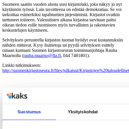
Suomeen saatiin vuoden alusta uusi kirjastolaki, joka näkyy jo nyt
käytännön työssä. Lain tavoitteena on edistää demokratiaa. Se voi
tarkoittaa esimerkiksi tapahtumien järjestämistä. Kirjastot ovatkin
tarttuneet toimeen. Valeuutisten aikana kirjastoa tarvitaan paitsi
oikean tiedon esille tuomiseen myös turvallisten ja rakentavien
keskustelujen käymiseen.
Selvityksen perusteella kirjaston tuomat hyödyt ovat kustannuksiin
nähden mittavat. Kysy lisätietoja tai pyydä selvityksen esittely
omaan kuntaasi Suomen kirjastoseuran toiminnanjohtaja Rauha
Maarnolta (
rauha.maarno@fla.fi
, 044 7481801).
Linkki tutkimukseen:
http://suomenkirjastoseura.fi/files/julkaisut/Kirjastojen%20taloudelli
Jaa artikkeli
Suostumus
Yksityiskohdat
Share on Facebook