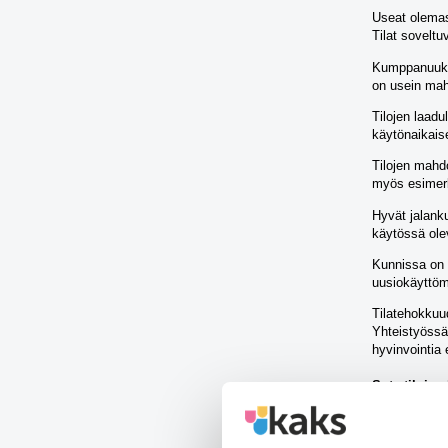
Useat olemass
Tilat soveltu
Kumppanuuksie
on usein mahd
Tilojen laadu
käytönaikais
Tilojen mahd
myös esimerk
Hyvät jalanku
käytössä olev
Kunnissa on s
uusiokäyttöm
Tilatehokkuud
Yhteistyössä
hyvinvointia
Sote-tiloje
Webinaarin