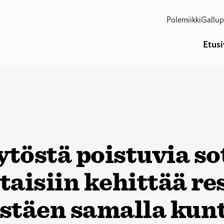
Polemiikki
Gallup
Etus
töstä poistuvia sot
taisiin kehittää re
istäen samalla kun