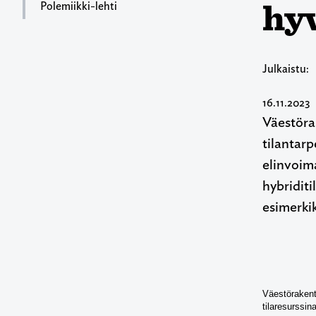
hy
Polemiikki-lehti
Julkaistu:
16.11.2023
Väestöra
tilantarp
elinvoima
hybriditi
esimerkik
Väestörakent
tilaresurssin