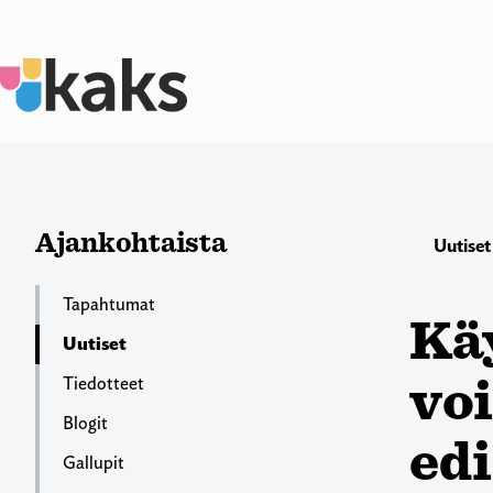
Siirry
sisältöön
Ajankohtaista
Uutiset
Tapahtumat
Käy
Uutiset
voi
Tiedotteet
Blogit
ed
Gallupit