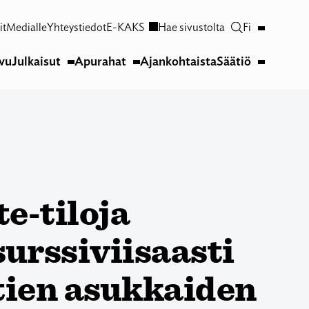
it
Medialle
Yhteystiedot
E-KAKS
Hae sivustolta
Fi
ivu
Julkaisut
Apurahat
Ajankohtaista
Säätiö
e-tiloja
surssiviisaasti
tien asukkaiden