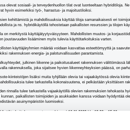
a olevat sosiaali- ja terveydenhuollon tilat ovat luonteeltaan hybriditiloja. Ne 
vat hyvin esimerkiksi työ-, harrastus- ja majoitustiloiksi.
n kehittämistä ja mahdollisuuksia käyttää tiloja samanaikaisesti eri toimijoid
ollista ja ns. hybridikäytöllä tehostetaan paikallisten resurssien ja tilojen käy
lla on merkitystä käyttäjätyytyväisyyteen. Mahdollisten muutos- ja korjaustöid
en joustavuuden lisääminen myös tulevia käyttötarkoituksia varten.
ollisten käyttäjäryhmien määrää voidaan kasvattaa esteettömyyttä ja saavutet
iksi rakennuksen energia- ja paloturvallisuuden parantamista.
lkuyhteydet, julkinen liikenne ja paikoitusalueet rakennuksen välittömässä l
alla rakennuksella, joka sijaitsee hyvien liikenneyhteyksien päässä, on parh
ote-kiinteistöjen lisäksi muita tyhjillään olevia tai vajaakäytössä olevia kiintei
ahdollisuuksia tulee tarkastella kokonaisuutena, ei pelkästään yksittäisen ra
en rinnalla tulee tarkastella vajaakäytöllä olevien rakennuksien tehokasta hy
 kunnan, paikallisten toimijoiden ja asukkaiden kanssa voidaan hyödyntää ole
 edistävän asuinympäristön luomiseksi.
n käyttötarkoituksen muutos -webinaari
16.11.2023 klo 13.30 – 15.00
 ohjelma ja rekisteröityminen löytyvät linkistä: