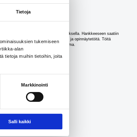
utos-webinaari-16112023
Tietoja
, Aalto-yliopiston arkkitehtuurin laitoksella. Hankkeeseen saatiin
arkkitehtuurin opiskelijoiden harjoitus- ja opinnäytetöitä. Töitä
 ominaisuuksien tukemiseen
ntti Pirinen sekä senior scientist Ira Verma.
tiikka-alan
ietoja muihin tietoihin, joita
Markkinointi
Salli kaikki