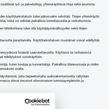
sisältävät työ- ja palvelutiloja, yhteiskäyttöisiä tiloja sekä asumista.
en käyttötarkoituksiin tulee jatkossakin selvittää. Tilojen yhteiskäyttö
ttöä, mikä voi edistää paikallista toimeliaisuutta ja verkottumista.
en lähtökohtana tulee olla käyttäjäystävällisyyden sekä tilojen
tavuutta parantamalla. Käyttötarkoituksen muutokset voivat edellyttää
äheisyydessä lisäävät saavutettavuutta. Käytössä tai osittaisessa
aat edellytykset uusiokäyttöön.
stöjä, kuten kouluja ja kunnantaloja. Paikallisia tilaresursseja ja niiden
kennuksen osalta.
ödyntämistä, jotta tarpeettomalta uudisrakentamiselta vältytään.
massa olevat resurssit elinvoimaisen toimintaympäristön ja