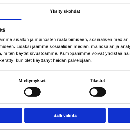
w.aalto.fi/fi/tapahtumat/sote-tilojen-kayttotarkoituksen-mu
Yksityiskohdat
keesta
itä
eutettu Sosiaali- ja terveydenhuollon rakentamisen tutkimusryhmässä (SOTERA)
 kehittämissäätiön apuraha. Raportissa hyödynnettiin arkkitehtuurin ja sisustus
mme sisällön ja mainosten räätälöimiseen, sosiaalisen median
n laitoksella ohjasivat professori Laura Arpiainen, vanhempi yliopistonlehtori A
iseen. Lisäksi jaamme sosiaalisen median, mainosalan ja analy
puraportti sivuiltamme
täältä
.
, miten käytät sivustoamme. Kumppanimme voivat yhdistää näitä t
n kerätty, kun olet käyttänyt heidän palvelujaan.
ra Verma,
ira.verma@aalto.fi
rtikkeli
Mieltymykset
Tilastot
Facebook
Share on LinkedIn
Email this Page
Salli valinta