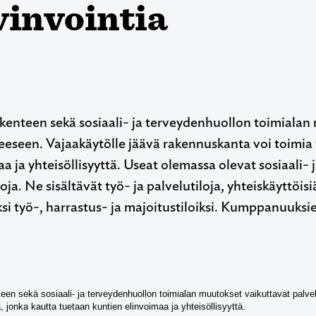
vinvointia
kenteen sekä sosiaali- ja terveydenhuollon toimialan
eeseen. Vajaakäytölle jäävä rakennuskanta voi toimia 
a ja yhteisöllisyyttä. Useat olemassa olevat sosiaali-
loja. Ne sisältävät työ- ja palvelutiloja, yhteiskäyttöis
si työ-, harrastus- ja majoitustiloiksi. Kumppanuuksi
een sekä sosiaali- ja terveydenhuollon toimialan muutokset vaikuttavat palvel
a, jonka kautta tuetaan kuntien elinvoimaa ja yhteisöllisyyttä.