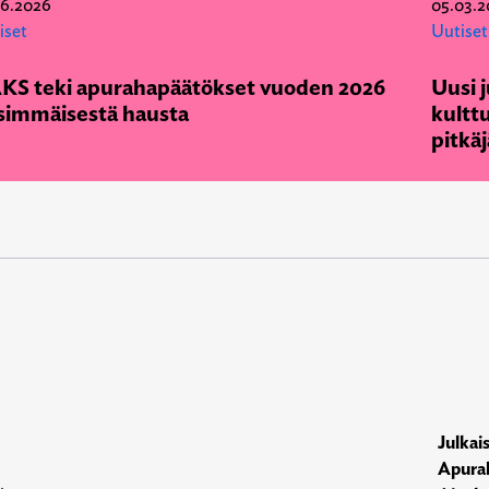
06.2026
05.03.2
iset
Uutiset
KS teki apurahapäätökset vuoden 2026
Uusi j
simmäisestä hausta
kulttu
pitkäj
Julkai
Apura