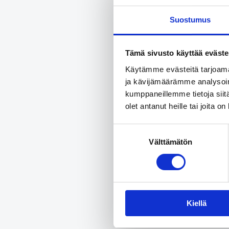
https://ww
Suostumus
Tietoa hank
Tämä sivusto käyttää eväste
Hanke on tot
Kunnallisalan
Käytämme evästeitä tarjoama
arkkitehtuuri
ja kävijämäärämme analysoim
Lue koko lop
kumppaneillemme tietoja siitä
olet antanut heille tai joita o
Lisätiedot
I
Suostumuksen
Jaa a
Välttämätön
valinta
Share on 
Kiellä