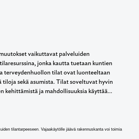
 muutokset vaikuttavat palveluiden
tilaresurssina, jonka kautta tuetaan kuntien
 ja terveydenhuollon tilat ovat luonteeltaan
iä tiloja sekä asumista. Tilat soveltuvat hyvin
en kehittämistä ja mahdollisuuksia käyttää…
uiden tilantarpeeseen. Vajaakäytölle jäävä rakennuskanta voi toimia