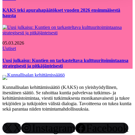
KAKS teki apurahapäätökset vuoden 2026 ensimmäisestä
hausta
05.03.2026
Uutiset
Uusi julkaisu: Kuntien on tarkasteltava kulttuuritoimintaansa
strategisesti ja pitkäjänteisesti
Kunnallisalan kehittämissäätiö (KAKS) on yleishyödyllinen,
itsenäinen säätiö. Se rahoittaa kuntia palvelevaa tutkimus- ja
kehittämistoimintaa, viestii tutkimuksesta monikanavaisesti ja tukee
tekijöiden ja tutkijoiden välistä dialogia. Tavoitteena on tukea kuntia
sekä parantaa niiden toimintamahdollisuuksia.
X
Instagram
Facebook