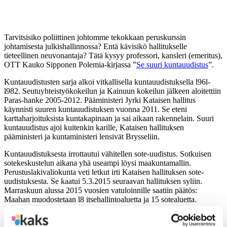
Tarvitsisiko poliittinen johtomme tekokkaan peruskurssin
johtamisesta julkishallinnossa? Entä kävisikö hallitukselle
tieteellinen neuvonantaja? Tätä kysyy professori, kansleri (emeritus),
OTT Kauko Sipponen Polemia-kirjassa ”
Se suuri kuntauudistus
”.
Kuntauudistusten sarja alkoi vitkallisella kuntauudistuksella l96l-
l982. Seutuyhteistyökokeilun ja Kainuun kokeilun jälkeen aloitettiin
Paras-hanke 2005-2012. Pääministeri Jyrki Kataisen hallitus
käynnisti suuren kuntauudistuksen vuonna 2011. Se eteni
karttaharjoituksista kuntakapinaan ja sai aikaan rakennelain. Suuri
kuntauudistus ajoi kuitenkin karille, Kataisen hallituksen
pääministeri ja kuntaministeri lensivät Brysseliin.
Kuntauudistuksesta irrottautui vähitellen sote-uudistus. Sotkuisen
sotekeskustelun aikana yhä useampi löysi maakuntamallin.
Perustuslakivaliokunta veti letkut irti Kataisen hallituksen sote-
uudistuksesta. Se kaatui 5.3.2015 seuraavan hallituksen syliin.
Marraskuun alussa 2015 vuosien vatuloinnille saatiin päätös:
Maahan muodostetaan l8 itsehallintoaluetta ja 15 sotealuetta.
Ilma on sakeanaan kysymyksiä. Miksi kunta- ja sote-uudistukset
ovat osoittautuneet odottamattoman vaikeiksi, vaikka malleja on