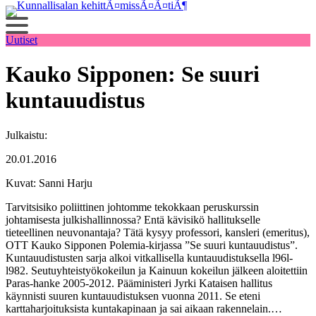
Siirry
sisältöön
Uutiset
Kauko Sipponen: Se suuri
kuntauudistus
Julkaistu:
20.01.2016
Kuvat: Sanni Harju
Tarvitsisiko poliittinen johtomme tekokkaan peruskurssin
johtamisesta julkishallinnossa? Entä kävisikö hallitukselle
tieteellinen neuvonantaja? Tätä kysyy professori, kansleri (emeritus),
OTT Kauko Sipponen Polemia-kirjassa ”Se suuri kuntauudistus”.
Kuntauudistusten sarja alkoi vitkallisella kuntauudistuksella l96l-
l982. Seutuyhteistyökokeilun ja Kainuun kokeilun jälkeen aloitettiin
Paras-hanke 2005-2012. Pääministeri Jyrki Kataisen hallitus
käynnisti suuren kuntauudistuksen vuonna 2011. Se eteni
karttaharjoituksista kuntakapinaan ja sai aikaan rakennelain.…