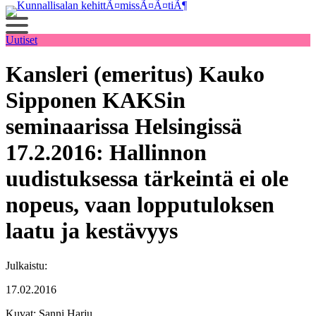
Siirry
sisältöön
Uutiset
Kansleri (emeritus) Kauko
Sipponen KAKSin
seminaarissa Helsingissä
17.2.2016: Hallinnon
uudistuksessa tärkeintä ei ole
nopeus, vaan lopputuloksen
laatu ja kestävyys
Julkaistu:
17.02.2016
Kuvat: Sanni Harju