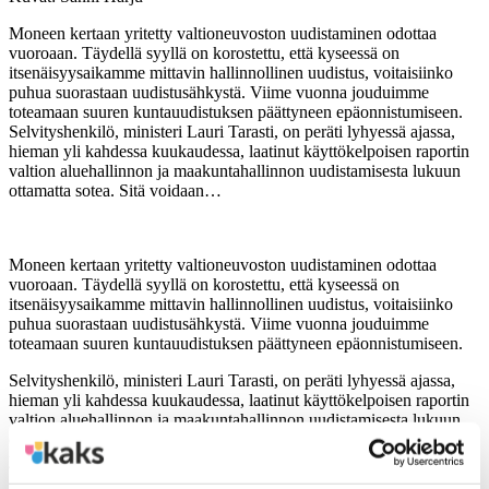
Moneen kertaan yritetty valtioneuvoston uudistaminen odottaa
vuoroaan. Täydellä syyllä on korostettu, että kyseessä on
itsenäisyysaikamme mittavin hallinnollinen uudistus, voitaisiinko
puhua suorastaan uudistusähkystä. Viime vuonna jouduimme
toteamaan suuren kuntauudistuksen päättyneen epäonnistumiseen.
Selvityshenkilö, ministeri Lauri Tarasti, on peräti lyhyessä ajassa,
hieman yli kahdessa kuukaudessa, laatinut käyttökelpoisen raportin
valtion aluehallinnon ja maakuntahallinnon uudistamisesta lukuun
ottamatta sotea. Sitä voidaan…
Moneen kertaan yritetty valtioneuvoston uudistaminen odottaa
vuoroaan. Täydellä syyllä on korostettu, että kyseessä on
itsenäisyysaikamme mittavin hallinnollinen uudistus, voitaisiinko
puhua suorastaan uudistusähkystä. Viime vuonna jouduimme
toteamaan suuren kuntauudistuksen päättyneen epäonnistumiseen.
Selvityshenkilö, ministeri Lauri Tarasti, on peräti lyhyessä ajassa,
hieman yli kahdessa kuukaudessa, laatinut käyttökelpoisen raportin
valtion aluehallinnon ja maakuntahallinnon uudistamisesta lukuun
ottamatta sotea. Sitä voidaan työstää ja täydentää monissa
yksityiskohdissa.