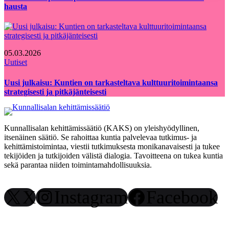
hausta
05.03.2026
Uutiset
Uusi julkaisu: Kuntien on tarkasteltava kulttuuritoimintaansa
strategisesti ja pitkäjänteisesti
Kunnallisalan kehittämissäätiö (KAKS) on yleishyödyllinen,
itsenäinen säätiö. Se rahoittaa kuntia palvelevaa tutkimus- ja
kehittämistoimintaa, viestii tutkimuksesta monikanavaisesti ja tukee
tekijöiden ja tutkijoiden välistä dialogia. Tavoitteena on tukea kuntia
sekä parantaa niiden toimintamahdollisuuksia.
X
Instagram
Facebook