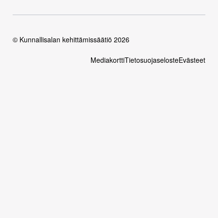
© Kunnallisalan kehittämissäätiö 2026
Mediakortti
Tietosuojaseloste
Evästeet