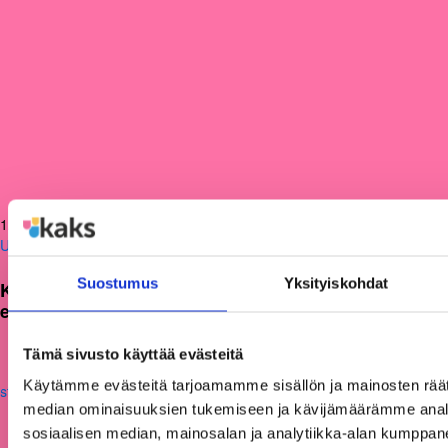
12.06.2026
Uutiset
Suostumus
Yksityiskohdat
KAKS teki apurahapäätökset vuoden 2026
ensimmäisestä hausta
Tämä sivusto käyttää evästeitä
Käytämme evästeitä tarjoamamme sisällön ja mainosten räät
median ominaisuuksien tukemiseen ja kävijämäärämme anal
sosiaalisen median, mainosalan ja analytiikka-alan kumppanei