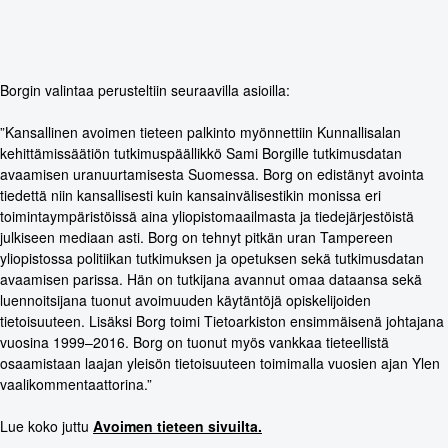
Borgin valintaa perusteltiin seuraavilla asioilla:
”Kansallinen avoimen tieteen palkinto myönnettiin Kunnallisalan
kehittämissäätiön tutkimuspäällikkö Sami Borgille tutkimusdatan
avaamisen uranuurtamisesta Suomessa. Borg on edistänyt avointa
tiedettä niin kansallisesti kuin kansainvälisestikin monissa eri
toimintaympäristöissä aina yliopistomaailmasta ja tiedejärjestöistä
julkiseen mediaan asti. Borg on tehnyt pitkän uran Tampereen
yliopistossa politiikan tutkimuksen ja opetuksen sekä tutkimusdatan
avaamisen parissa. Hän on tutkijana avannut omaa dataansa sekä
luennoitsijana tuonut avoimuuden käytäntöjä opiskelijoiden
tietoisuuteen. Lisäksi Borg toimi Tietoarkiston ensimmäisenä johtajana
vuosina 1999–2016. Borg on tuonut myös vankkaa tieteellistä
osaamistaan laajan yleisön tietoisuuteen toimimalla vuosien ajan Ylen
vaalikommentaattorina.”
Lue koko juttu
Avoimen tieteen sivuilta.