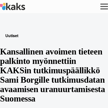
Siirry
sisältöön
Uutiset
Kansallinen avoimen tieteen
palkinto myönnettiin
KAKSin tutkimuspäällikkö
Sami Borgille tutkimusdatan
avaamisen uranuurtamisesta
Suomessa