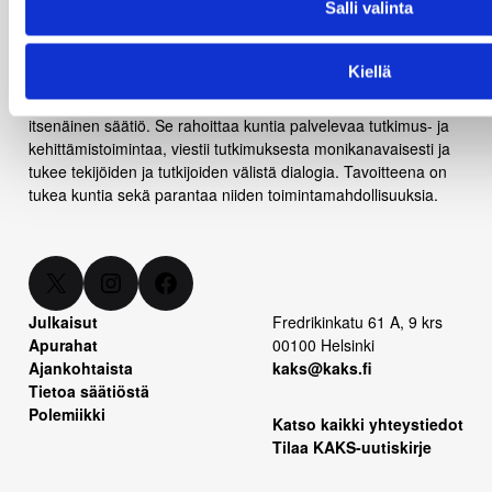
Salli valinta
Kiellä
Kunnallisalan kehittämissäätiö (KAKS) on yleishyödyllinen,
itsenäinen säätiö. Se rahoittaa kuntia palvelevaa tutkimus- ja
kehittämistoimintaa, viestii tutkimuksesta monikanavaisesti ja
tukee tekijöiden ja tutkijoiden välistä dialogia. Tavoitteena on
tukea kuntia sekä parantaa niiden toimintamahdollisuuksia.
X
Instagram
Facebook
Julkaisut
Fredrikinkatu 61 A, 9 krs
Apurahat
00100 Helsinki
Ajankohtaista
kaks@kaks.fi
Tietoa säätiöstä
Polemiikki
Katso kaikki yhteystiedot
Tilaa KAKS-uutiskirje