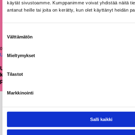
käytät sivustoamme. Kumppanimme voivat yhdistää näitä tietoja
antanut heille tai joita on kerätty, kun olet käyttänyt heidän p
Suostumuksen
Välttämätön
valinta
05.03.2026
Uutiset
Mieltymykset
Uusi julkaisu: Kuntien on tarkasteltava
kulttuuritoimintaansa strategisesti ja
Tilastot
pitkäjänteisesti
Markkinointi
Salli kaikki