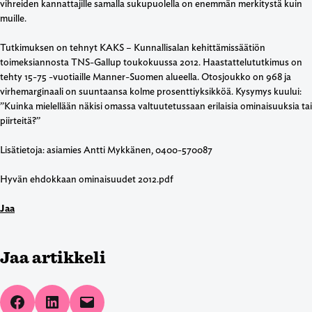
vihreiden kannattajille samalla sukupuolella on enemmän merkitystä kuin
muille.
Tutkimuksen on tehnyt KAKS – Kunnallisalan kehittämissäätiön
toimeksiannosta TNS-Gallup toukokuussa 2012. Haastattelututkimus on
tehty 15-75 -vuotiaille Manner-Suomen alueella. Otosjoukko on 968 ja
virhemarginaali on suuntaansa kolme prosenttiyksikköä. Kysymys kuului:
”Kuinka mielellään näkisi omassa valtuutetussaan erilaisia ominaisuuksia tai
piirteitä?”
Lisätietoja: asiamies Antti Mykkänen, 0400-570087
Hyvän ehdokkaan ominaisuudet 2012.pdf
Jaa
Jaa artikkeli
Share on Facebook
Share on LinkedIn
Email this Page