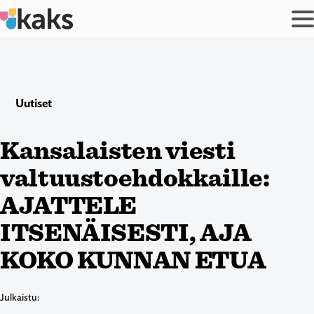
Siirry
sisältöön
Uutiset
Kansalaisten viesti
valtuustoehdokkaille:
AJATTELE
ITSENÄISESTI, AJA
KOKO KUNNAN ETUA
Julkaistu: