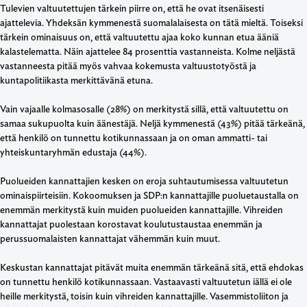
Tulevien valtuutettujen tärkein piirre on, että he ovat itsenäisesti
ajattelevia. Yhdeksän kymmenestä suomalalaisesta on tätä mieltä. Toiseksi
tärkein ominaisuus on, että valtuutettu ajaa koko kunnan etua ääniä
kalastelematta. Näin ajattelee 84 prosenttia vastanneista. Kolme neljästä
vastanneesta pitää myös vahvaa kokemusta valtuustotyöstä ja
kuntapolitiikasta merkittävänä etuna.
Vain vajaalle kolmasosalle (28%) on merkitystä sillä, että valtuutettu on
samaa sukupuolta kuin äänestäjä. Neljä kymmenestä (43%) pitää tärkeänä,
että henkilö on tunnettu kotikunnassaan ja on oman ammatti- tai
yhteiskuntaryhmän edustaja (44%).
Puolueiden kannattajien kesken on eroja suhtautumisessa valtuutetun
ominaispiirteisiin. Kokoomuksen ja SDP:n kannattajille puoluetaustalla on
enemmän merkitystä kuin muiden puolueiden kannattajille. Vihreiden
kannattajat puolestaan korostavat koulutustaustaa enemmän ja
perussuomalaisten kannattajat vähemmän kuin muut.
Keskustan kannattajat pitävät muita enemmän tärkeänä sitä, että ehdokas
on tunnettu henkilö kotikunnassaan. Vastaavasti valtuutetun iällä ei ole
heille merkitystä, toisin kuin vihreiden kannattajille. Vasemmistoliiton ja