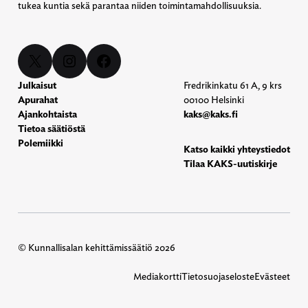
tukea kuntia sekä parantaa niiden toimintamahdollisuuksia.
X
Instagram
Facebook
Julkaisut
Fredrikinkatu 61 A, 9 krs
Apurahat
00100 Helsinki
Ajankohtaista
kaks@kaks.fi
Tietoa säätiöstä
Polemiikki
Katso kaikki yhteystiedot
Tilaa KAKS-uutiskirje
© Kunnallisalan kehittämissäätiö 2026
Mediakortti
Tietosuojaseloste
Evästeet