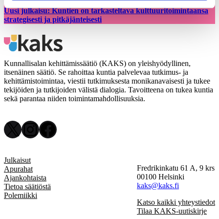
Uusi julkaisu: Kuntien on tarkasteltava kulttuuritoimintaansa
strategisesti ja pitkäjänteisesti
Kunnallisalan kehittämissäätiö (KAKS) on yleishyödyllinen,
itsenäinen säätiö. Se rahoittaa kuntia palvelevaa tutkimus- ja
kehittämistoimintaa, viestii tutkimuksesta monikanavaisesti ja tukee
tekijöiden ja tutkijoiden välistä dialogia. Tavoitteena on tukea kuntia
sekä parantaa niiden toimintamahdollisuuksia.
X
Instagram
Facebook
Julkaisut
Fredrikinkatu 61 A, 9 krs
Apurahat
00100 Helsinki
Ajankohtaista
kaks@kaks.fi
Tietoa säätiöstä
Polemiikki
Katso kaikki yhteystiedot
Tilaa KAKS-uutiskirje