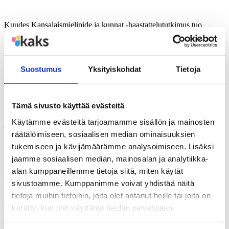
Kuudes Kansalaismielipide ja kunnat -haastattelututkimus tuo
entiseen tapaan esille kuntalaisten ja kuntien luottamushenkilö- ja
viranhaltijajohdon mielipiteet kuntien peruskysymyksistä.
Tutkimuksen kysymyksenasettelua uudistettiin monilta osin
ajankohtaisten kiinnostavien ainesten saamiseksi mukaan.
Suostumus
Yksityiskohdat
Tietoja
Esimerkiksi kolmannen sektorin potentiaalia tarkasteltiin mm.
selvittämällä ihmisten halukkuutta osallistua erilaiseen järjestö- ja
yhdistystoimintaan.
Tämä sivusto käyttää evästeitä
Polemia 27.pdf
Käytämme evästeitä tarjoamamme sisällön ja mainosten
Jaa
räätälöimiseen, sosiaalisen median ominaisuuksien
tukemiseen ja kävijämäärämme analysoimiseen. Lisäksi
Jaa artikkeli
jaamme sosiaalisen median, mainosalan ja analytiikka-
alan kumppaneillemme tietoja siitä, miten käytät
Share on Facebook
Share on LinkedIn
Email this Page
sivustoamme. Kumppanimme voivat yhdistää näitä
tietoja muihin tietoihin, joita olet antanut heille tai joita on
kerätty, kun olet käyttänyt heidän palvelujaan.
Voisit olla kiinnostunut myös
Kaikki