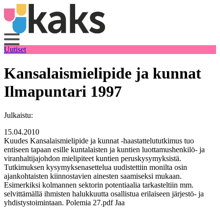
Siirry
sisältöön
Uutiset
Kansalaismielipide ja kunnat
Ilmapuntari 1997
Julkaistu:
15.04.2010
Kuudes Kansalaismielipide ja kunnat -haastattelututkimus tuo
entiseen tapaan esille kuntalaisten ja kuntien luottamushenkilö- ja
viranhaltijajohdon mielipiteet kuntien peruskysymyksistä.
Tutkimuksen kysymyksenasettelua uudistettiin monilta osin
ajankohtaisten kiinnostavien ainesten saamiseksi mukaan.
Esimerkiksi kolmannen sektorin potentiaalia tarkasteltiin mm.
selvittämällä ihmisten halukkuutta osallistua erilaiseen järjestö- ja
yhdistystoimintaan. Polemia 27.pdf Jaa