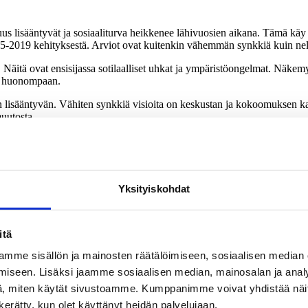
uus lisääntyvät ja sosiaaliturva heikkenee lähivuosien aikana. Tämä k
15-2019 kehityksestä. Arviot ovat kuitenkin vähemmän synkkiä kuin nelj
 Näitä ovat ensisijassa sotilaalliset uhkat ja ympäristöongelmat. Näkemy
sa huonompaan.
lisääntyvän. Vähiten synkkiä visioita on keskustan ja kokoomuksen kan
muutosta.
ri missään asiassa. Neljä vuotta aiemmin SDP:n ja vihreiden näkemykse
.
en aikana tapahtuu seuraavia asioita: 2011 ja 2015
Yksityiskohdat
itä
mme sisällön ja mainosten räätälöimiseen, sosiaalisen median
iseen. Lisäksi jaamme sosiaalisen median, mainosalan ja analy
, miten käytät sivustoamme. Kumppanimme voivat yhdistää näitä t
n kerätty, kun olet käyttänyt heidän palvelujaan.