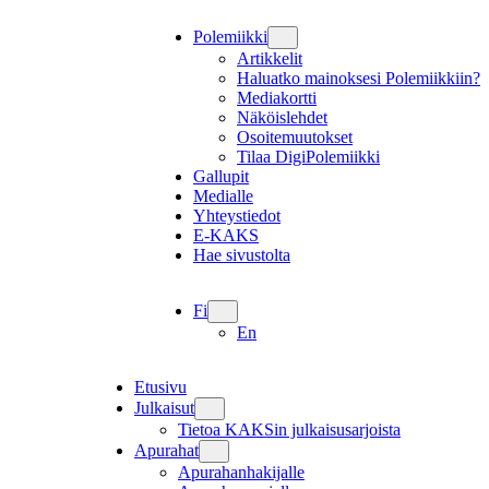
Polemiikki
Artikkelit
Haluatko mainoksesi Polemiikkiin?
Mediakortti
Näköislehdet
Osoitemuutokset
Tilaa DigiPolemiikki
Gallupit
Medialle
Yhteystiedot
E-KAKS
Hae sivustolta
Fi
En
Etusivu
Julkaisut
Tietoa KAKSin julkaisusarjoista
Apurahat
Apurahanhakijalle