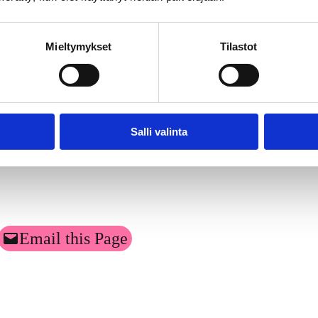
uksen toteutti TNS Gallup Oy.Tutkimusaineisto on koottu Gallup Kanava
ukuunottamatta. Tutkimuksen tulosten virhemarginaali on suurimmillaa
Mieltymykset
Tilastot
Salli valinta
Email this Page