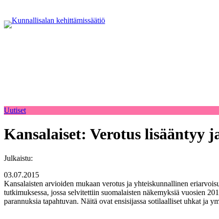
Uutiset
Kansalaiset: Verotus lisääntyy j
Julkaistu:
03.07.2015
Kansalaisten arvioiden mukaan verotus ja yhteiskunnallinen eriarvois
tutkimuksessa, jossa selvitettiin suomalaisten näkemyksiä vuosien 201
parannuksia tapahtuvan. Näitä ovat ensisijassa sotilaalliset uhkat j