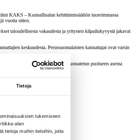
äy ilmi KAKS – Kunnallisalan kehittämissäätiön tuoreimmassa
ä vuotta sitten.
kset taloudellisesta vakaudesta ja yritysten kilpailukyvystä jakavat
nattajien keskuudesta. Perussuomalaisten kannattajat ovat varsin
t olivat huomattavasti valoisampia. Kannatetun puolueen asema
Tietoja
 ominaisuuksien tukemiseen
tiikka-alan
ietoja muihin tietoihin, joita