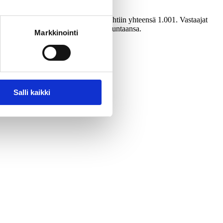
lla 5.-11.6 2015. Haastatteluja tehtiin yhteensä 1.001. Vastaajat
n vajaat kolme prosenttiyksikköä suuntaansa.
Markkinointi
Salli kaikki