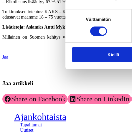
– Rikollisuus lisääntyy 63 % 51 %
Tutkimuksen toteutus: KAKS – Kunnallisalan kehittämissäätiön tutkim
Suostumuksen
edustavat maamme 18 – 75 vuotta täyttänyttä väestöä Ahvenanmaata l
Välttämätön
valinta
Lisätietoja: Asiamies Antti Mykkänen, 0400-570087
Millainen_on_Suomen_kehitys_vaalikaudella_2015-2019.pdf
Kiellä
Jaa
Jaa artikkeli
Share on Facebook
Share on LinkedIn
Ajankohtaista
Tapahtumat
Uutiset