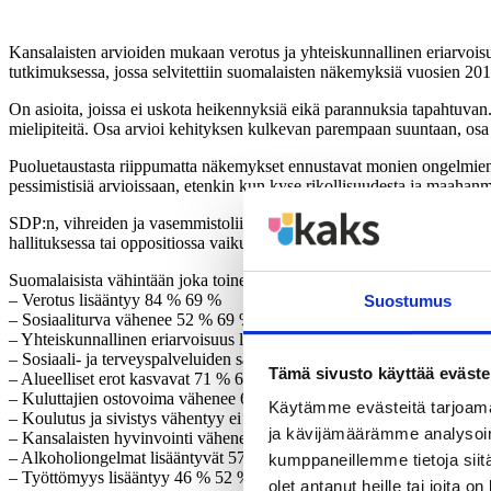
Kansalaisten arvioiden mukaan verotus ja yhteiskunnallinen eriarvois
tutkimuksessa, jossa selvitettiin suomalaisten näkemyksiä vuosien 20
On asioita, joissa ei uskota heikennyksiä eikä parannuksia tapahtuvan.
mielipiteitä. Osa arvioi kehityksen kulkevan parempaan suuntaan, o
Puoluetaustasta riippumatta näkemykset ennustavat monien ongelmien 
pessimistisiä arvioissaan, etenkin kun kyse rikollisuudesta ja maahan
SDP:n, vihreiden ja vasemmistoliiton kannattajat eivät näe valoa juu
hallituksessa tai oppositiossa vaikuttaa arvioihin tulevasta kehityksestä
Suomalaisista vähintään joka toinen uskoo, että seuraavan neljän vuod
– Verotus lisääntyy 84 % 69 %
Suostumus
– Sosiaaliturva vähenee 52 % 69 %
– Yhteiskunnallinen eriarvoisuus lisääntyy 70 % 68 %
– Sosiaali- ja terveyspalveluiden saatavuus vähenee 62 % 65 %
Tämä sivusto käyttää eväste
– Alueelliset erot kasvavat 71 % 61 %
– Kuluttajien ostovoima vähenee 65 % 59 %
Käytämme evästeitä tarjoama
– Koulutus ja sivistys vähentyy ei kys. 57 %
ja kävijämäärämme analysoim
– Kansalaisten hyvinvointi vähenee 56 % 56 %
– Alkoholiongelmat lisääntyvät 57 % 52 %
kumppaneillemme tietoja siitä
– Työttömyys lisääntyy 46 % 52 %
olet antanut heille tai joita o