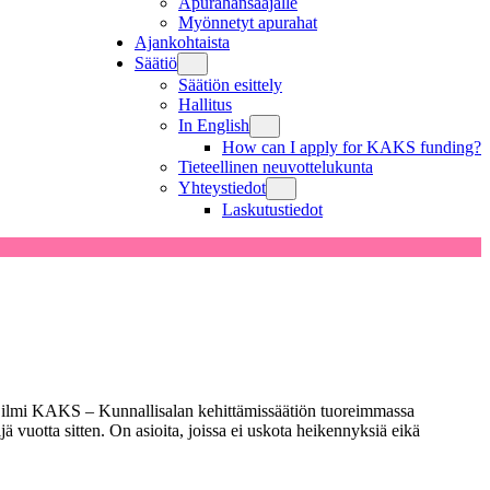
Apurahansaajalle
Myönnetyt apurahat
Ajankohtaista
Säätiö
Säätiön esittely
Hallitus
In English
How can I apply for KAKS funding?
Tieteellinen neuvottelukunta
Yhteystiedot
Laskutustiedot
äy ilmi KAKS – Kunnallisalan kehittämissäätiön tuoreimmassa
vuotta sitten. On asioita, joissa ei uskota heikennyksiä eikä