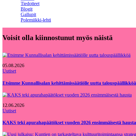
Tiedotteet
Blogit
Gallupit
Polemiikki-lehti
Voisit olla kiinnostunut myös näistä
05.08.2026
Uutiset
Etsimme Kunnallisalan kehittämissäätiölle uutta talouspäällikköä
12.06.2026
Uutiset
KAKS teki apurahapäätökset vuoden 2026 ensimmäisestä hausta