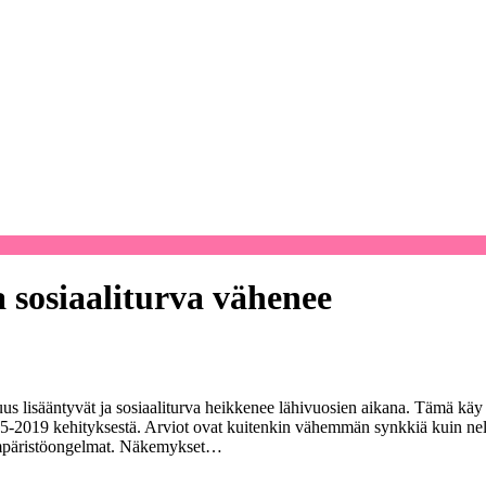
a sosiaaliturva vähenee
uus lisääntyvät ja sosiaaliturva heikkenee lähivuosien aikana. Tämä k
5-2019 kehityksestä. Arviot ovat kuitenkin vähemmän synkkiä kuin neljä 
a ympäristöongelmat. Näkemykset…