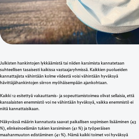
Julkisten hankintojen lykkäämistä tai niiden karsimista kannatetaan
suhteellisen tasaisesti kaikissa vastaajaryhmissä. Kaikkien puolueiden
kannattajista vähintään kolme viidestä voisi vähintään hyväksyä
hävittäjähankintojen siirron myöhäisempään ajankohtaan.
Kaikki 12 esitettyä vakauttamis- ja sopeuttamistoimea olivat sellaisia, että
kansalaisten enemmistö voi ne vähintään hyväksyä, vaikka enemmistö ei
niitä kannattaisikaan.
Näkyvässä määrin kannatusta saavat paikallisen sopimisen lisääminen (43
%), elinkeinoelämän tukien karsiminen (41 %) ja työperäisen
maahanmuuton edistäminen (41 %). Nämä kaikki toimet voi hyväksyä