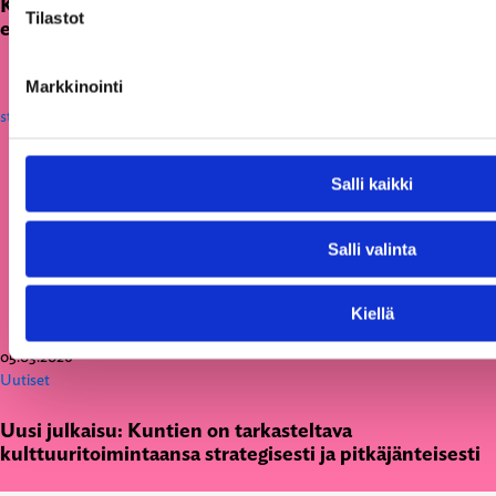
KAKS teki apurahapäätökset vuoden 2026
Tilastot
ensimmäisestä hausta
Markkinointi
Salli kaikki
Salli valinta
Kiellä
05.03.2026
Uutiset
Uusi julkaisu: Kuntien on tarkasteltava
kulttuuritoimintaansa strategisesti ja pitkäjänteisesti