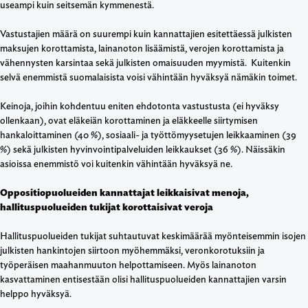
useampi kuin seitsemän kymmenestä.
Vastustajien määrä on suurempi kuin kannattajien esitettäessä julkisten
maksujen korottamista, lainanoton lisäämistä, verojen korottamista ja
vähennysten karsintaa sekä julkisten omaisuuden myymistä. Kuitenkin
selvä enemmistä suomalaisista voisi vähintään hyväksyä nämäkin toimet.
Keinoja, joihin kohdentuu eniten ehdotonta vastustusta (ei hyväksy
ollenkaan), ovat eläkeiän korottaminen ja eläkkeelle siirtymisen
hankaloittaminen (40 %), sosiaali- ja työttömyysetujen leikkaaminen (39
%) sekä julkisten hyvinvointipalveluiden leikkaukset (36 %). Näissäkin
asioissa enemmistö voi kuitenkin vähintään hyväksyä ne.
Oppositiopuolueiden kannattajat leikkaisivat menoja,
hallituspuolueiden tukijat korottaisivat veroja
Hallituspuolueiden tukijat suhtautuvat keskimäärää myönteisemmin isojen
julkisten hankintojen siirtoon myöhemmäksi, veronkorotuksiin ja
työperäisen maahanmuuton helpottamiseen. Myös lainanoton
kasvattaminen entisestään olisi hallituspuolueiden kannattajien varsin
helppo hyväksyä.