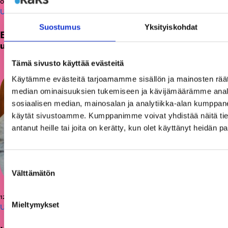
05.08.2026
Uutiset
Suostumus
Yksityiskohdat
Etsimme Kunnallisalan kehittämissäätiölle
uutta talouspäällikköä
Tämä sivusto käyttää evästeitä
Käytämme evästeitä tarjoamamme sisällön ja mainosten räät
median ominaisuuksien tukemiseen ja kävijämäärämme anal
sosiaalisen median, mainosalan ja analytiikka-alan kumppanei
käytät sivustoamme. Kumppanimme voivat yhdistää näitä tietoja
antanut heille tai joita on kerätty, kun olet käyttänyt heidän p
Suostumuksen
Välttämätön
valinta
12.06.2026
Mieltymykset
Uutiset