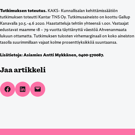
Tutkimuksen toteutus.
KAKS- Kunnallisalan kehittämissäätiön
tutkimuksen toteutti Kantar TNS Oy. Tutkimusaineisto on koottu Gallup
Kanavalla 30.5.-4.6 2020. Haastatteluja tehtiin yhteensä 1.001. Vastaajat
edustavat maamme 18 – 79 vuotta täyttänyttä väestöä Ahvenanmaata
lukuun ottamatta. Tutkimuksen tulosten virhemarginaali on koko aineiston
tasolla suurimmillaan vajaat kolme prosenttiyksikköä suuntaansa.
Lisätietoja: Asiamies Antti Mykkänen, 0400-570087.
Jaa artikkeli
Share on Facebook
Share on LinkedIn
Email this Page