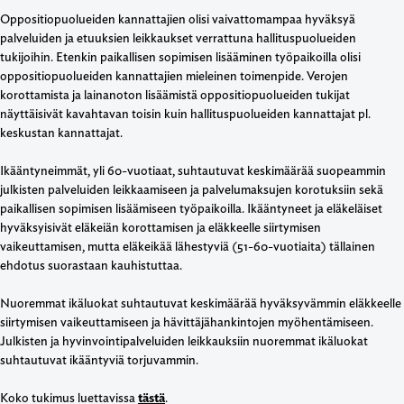
Oppositiopuolueiden kannattajien olisi vaivattomampaa hyväksyä
palveluiden ja etuuksien leikkaukset verrattuna hallituspuolueiden
tukijoihin. Etenkin paikallisen sopimisen lisääminen työpaikoilla olisi
oppositiopuolueiden kannattajien mieleinen toimenpide. Verojen
korottamista ja lainanoton lisäämistä oppositiopuolueiden tukijat
näyttäisivät kavahtavan toisin kuin hallituspuolueiden kannattajat pl.
keskustan kannattajat.
Ikääntyneimmät, yli 60-vuotiaat, suhtautuvat keskimäärää suopeammin
julkisten palveluiden leikkaamiseen ja palvelumaksujen korotuksiin sekä
paikallisen sopimisen lisäämiseen työpaikoilla. Ikääntyneet ja eläkeläiset
hyväksyisivät eläkeiän korottamisen ja eläkkeelle siirtymisen
vaikeuttamisen, mutta eläkeikää lähestyviä (51-60-vuotiaita) tällainen
ehdotus suorastaan kauhistuttaa.
Nuoremmat ikäluokat suhtautuvat keskimäärää hyväksyvämmin eläkkeelle
siirtymisen vaikeuttamiseen ja hävittäjähankintojen myöhentämiseen.
Julkisten ja hyvinvointipalveluiden leikkauksiin nuoremmat ikäluokat
suhtautuvat ikääntyviä torjuvammin.
Koko tukimus luettavissa
tästä
.