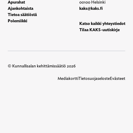
Apurahat
00100 Helsinki
Ajankohtaista
kaks@kaks.fi
Tietoa säätiöstä
Polemiikki
Katso kaikki yhteystiedot
Tilaa KAKS-uutiskirje
© Kunnallisalan kehittämissäätiö 2026
Mediakortti
Tietosuojaseloste
Evästeet