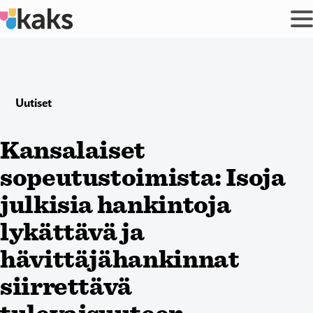
Siirry
sisältöön
Uutiset
Kansalaiset
sopeutustoimista: Isoja
julkisia hankintoja
lykättävä ja
hävittäjähankinnat
siirrettävä