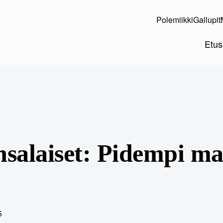
Polemiikki
Gallupit
Etus
salaiset: Pidempi ma
5