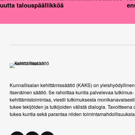
uutta talouspäällikköä
en
Kunnallisalan kehittämissäätiö (KAKS) on yleishyödyllinen
itsenäinen säätiö. Se rahoittaa kuntia palvelevaa tutkimus- 
kehittämistoimintaa, viestii tutkimuksesta monikanavaisesti
tukee tekijöiden ja tutkijoiden välistä dialogia. Tavoitteena 
tukea kuntia sekä parantaa niiden toimintamahdollisuuksia