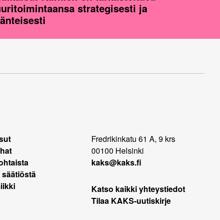
uuritoimintaansa strategisesti ja
jänteisesti
sut
Fredrikinkatu 61 A, 9 krs
hat
00100 Helsinki
ohtaista
kaks@kaks.fi
 säätiöstä
ikki
Katso kaikki yhteystiedot
Tilaa KAKS-uutiskirje