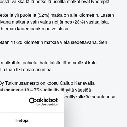
sä, vaikka tällä hetkellä useilla matkat ovat lyhempiä.
kellä yli puolella (52%) matka on alle kilometrin. Lasten
opivana matkana vain vajaa neljännes (23%) vastaajista.
tä hieman kauempaakin palveluissa.
detään 11-20 kilometrin matkaa vielä siedettävänä. Sen
matkoihin, palvelut haluttaisiin lähemmäksi kuin
la ihan liki omaa asuntoa.
Oy Tutkimusaineisto on koottu Gallup Kanavalla
vat maamme 18 – 75 vuotta täyttänyttä väestöä
suurimmillaan vajaat kolme prosenttiyksikköä suuntaansa.
Tietoja