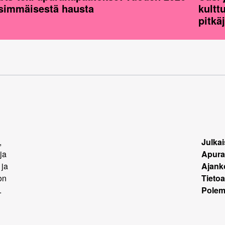
simmäisestä hausta
kultt
pitkä
,
Julkai
ja
Apura
 ja
Ajank
on
Tietoa
.
Polemi