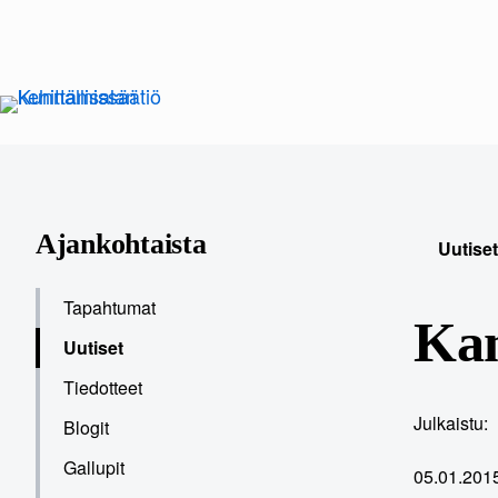
Siirry
sisältöön
Ajankohtaista
Uutiset
Tapahtumat
Kan
Uutiset
Tiedotteet
Julkaistu:
Blogit
Gallupit
05.01.201