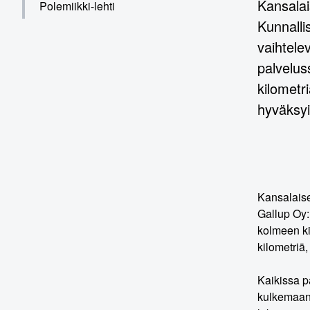
Kansalai
Polemiikki-lehti
Kunnalli
vaihtele
palvelus
kilometr
hyväksy
Kansalaise
Gallup Oy:
kolmeen ki
kilometriä
Kaikissa p
kulkemaan.