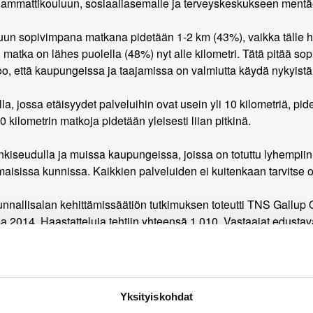
i ammattikouluun, sosiaaliasemalle ja terveyskeskukseen mentäes
un sopivimpana matkana pidetään 1-2 km (43%), vaikka tälle het
n matka on lähes puolella (48%) nyt alle kilometri. Tätä pitää s
o, että kaupungeissa ja taajamissa on valmiutta käydä nykyis
a, jossa etäisyydet palveluihin ovat usein yli 10 kilometriä, pi
20 kilometrin matkoja pidetään yleisesti liian pitkinä.
iseudulla ja muissa kaupungeissa, joissa on totuttu lyhempiin 
isissa kunnissa. Kaikkien palveluiden ei kuitenkaan tarvitse ol
nallisalan kehittämissäätiön tutkimuksen toteutti TNS Gallup 
a 2014. Haastatteluja tehtiin yhteensä 1.010. Vastaajat edusta
ta lukuunottamatta. Tutkimuksen tulosten virhemarginaali on 
a
: Asiamies Antti Mykkänen, 0400-570087
Yksityiskohdat
i_etäisyydet.pdf