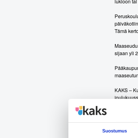
lukioon ta
Peruskoulu
päiväkotii
Tämä kerto
Maaseudull
sijaan yli 
Pääkaupunk
maaseutuma
KAKS – Kun
joulukuuss
Ahvenanmaa
Lisätietoj
Suostumus
Ilmapuntar