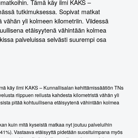
lumatkoihin. Tämä käy ilmi KAKS –
ämässä tutkimuksessa. Sopivat matkat
ä vähän yli kolmeen kilometriin. Viidessä
uullisena etäisyytenä vähintään kolmea
ikissa palveluissa selvästi suurempi osa
ämä käy ilmi KAKS – Kunnallisalan kehittämissäätiön TNs
elusta riippuen reilusta kahdesta kilometristä vähän yli
ista pitää kohtuullisena etäisyytenä vähintään kolmea
kan kuin mitä kyseistä matkaa nyt joutuu palveluihin
(41%). Vastaava etäisyyttä pidetään suosituimpana myös