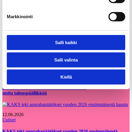
Share on Facebook
Share on LinkedIn
Email this Page
Markkinointi
Voisit olla kiinnostunut myös
Kaikki
näistä
ajankohtaiset
Salli kaikki
Salli valinta
05.08.2026
Uutiset
Kiellä
Etsimme Kunnallisalan kehittämissäätiölle
uutta talouspäällikköä
12.06.2026
Uutiset
KAKS teki apurahapäätökset vuoden 2026 ensimmäisestä