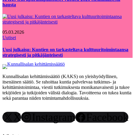
hausta
05.03.2026
Uutiset
Uusi julkaisu: Kuntien on tarkasteltava kulttuuritoimintaansa
strategisesti ja pitkäjänteisesti
Kunnallisalan kehittämissäätiö (KAKS) on yleishyödyllinen,
itsenäinen säätiö. Se rahoittaa kuntia palvelevaa tutkimus- ja
kehittämistoimintaa, viestii tutkimuksesta monikanavaisesti ja tukee
tekijöiden ja tutkijoiden välistä dialogia. Tavoitteena on tukea kuntia
sekä parantaa niiden toimintamahdollisuuksia.
X
Instagram
Facebook