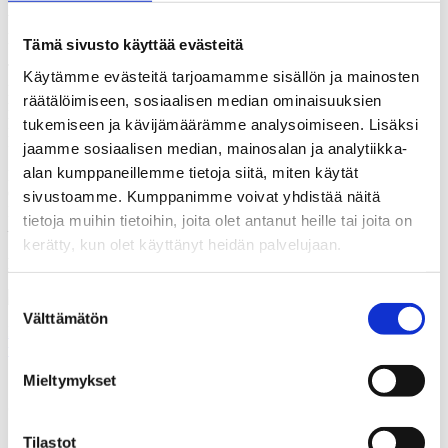
vihreät (45 %) tärkeäksi vaikutuskanavaksi ja vihreiden tukijat
puolestaan vasemmistoliiton (24 %).
Tämä sivusto käyttää evästeitä
Tutkimuksen toteutus: Vastaajat arvioivat, mitkä kahdeksasta
Käytämme evästeitä tarjoamamme sisällön ja mainosten
puolueesta heidän nähdäkseen tarjoavat kansalaisille hyvät
räätälöimiseen, sosiaalisen median ominaisuuksien
mahdollisuudet toimia ja vaikuttaa paikallistason asioissa omassa
kotikunnassa. Vastaajien oli mahdollista nimetä niin monta puoluetta
tukemiseen ja kävijämäärämme analysoimiseen. Lisäksi
kuin he halusivat.
jaamme sosiaalisen median, mainosalan ja analytiikka-
alan kumppaneillemme tietoja siitä, miten käytät
Kunnallisalan kehittämissäätiön tutkimuksen toteutti TNS Gallup
Oy. Tutkimusaineisto on koottu Gallup Kanavalla 24.–29.9 2016.
sivustoamme. Kumppanimme voivat yhdistää näitä
Haastatteluja tehtiin yhteensä 1.082. Vastaajat edustavat maamme 18
tietoja muihin tietoihin, joita olet antanut heille tai joita on
– 75 vuotta täyttänyttä väestöä Ahvenanmaata lukuun ottamatta.
kerätty, kun olet käyttänyt heidän palvelujaan.
Lisätietoja: Asiamies Antti Mykkänen, 0400-570087
Suostumuksen
Välttämätön
valinta
Keskusta, SDP ja kokoomus tarjoavat parhaat mahdollisuudet
vaikuttaa paikallisesti -tutkimusosio
Mieltymykset
Jaa artikkeli
Tilastot