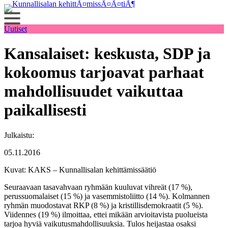
Siirry
sisältöön
Uutiset
Kansalaiset: keskusta, SDP ja
kokoomus tarjoavat parhaat
mahdollisuudet vaikuttaa
paikallisesti
Julkaistu:
05.11.2016
Kuvat: KAKS – Kunnallisalan kehittämissäätiö
Seuraavaan tasavahvaan ryhmään kuuluvat vihreät (17 %),
perussuomalaiset (15 %) ja vasemmistoliitto (14 %). Kolmannen
ryhmän muodostavat RKP (8 %) ja kristillisdemokraatit (5 %).
Viidennes (19 %) ilmoittaa, ettei mikään arvioitavista puolueista
tarjoa hyviä vaikutusmahdollisuuksia. Tulos heijastaa osaksi