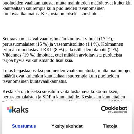
puolueiden vaalikannatusta, mutta mainintojen määrät ovat kuitenkin
kauttaaltaan suurempia kuin puolueiden tavanomainen
kuntavaalikannatus. Keskusta on toiseksi suosituin…
Seuraavaan tasavahvaan ryhmään kuuluvat vihreät (17 %),
perussuomalaiset (15 %) ja vasemmistoliitto (14 %). Kolmannen
ryhmän muodostavat RKP (8 %) ja kristillisdemokraatit (5 %).
Viidennes (19 %) ilmoittaa, ettei mikään arvioitavista puolueista
tarjoa hyviä vaikutusmahdollisuuksia.
Tulos heijastaa osaksi puolueiden vaalikannatusta, mutta mainintojen
määrät ovat kuitenkin kauttaaltaan suurempia kuin puolueiden
tavanomainen kuntavaalikannatus.
Keskusta on toiseksi suosituin vaikutuskanava kokoomuksen,
perussuomalaisten ja SDP:n kannattajille. Keskustan kannattajien
toissijaiset vaihtoehdot vaikutusväyliksi ovat tasavahvasti SDP ja
kokoomus. Kokoomuksen tukijat nostavat kolmen kärkeen myös
SDP:n, SDP:n kannattajat puolestaan vihreät. Perussuomalaiset eivät
yllä muiden puolueiden listoilla kolmen kärkeen.
Suostumus
Yksityiskohdat
Tietoja
Vasemmistoliiton ja vihreiden kannattajakuntien välillä vaikuttaa
olevan luottamussuhde. Vasemmistoliiton kannattajat noteeraavat