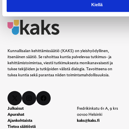
Kiellä
Kunnallisalan kehittämissäätiö (KAKS) on yleishyödyllinen,
itsenäinen säätiö. Se rahoittaa kuntia palvelevaa tutkimus- ja
kehittämistoimintaa, viestii tutkimuksesta monikanavaisesti ja
tukee tekijöiden ja tutkijoiden välistä dialogia. Tavoitteena on
tukea kuntia sekä parantaa niiden toimintamahdollisuuksia.
X
Instagram
Facebook
Julkaisut
Fredrikinkatu 61 A, 9 krs
Apurahat
00100 Helsinki
Ajankohtaista
kaks@kaks.fi
Tietoa säätiöstä