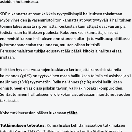
asioiden hoitamisessa.
SDP:n kannattajat ovat kaikkein tyytyväisimpiä hallituksen toimintaan.
Myös vihreiden ja vasemmistoliiton kannattajat ovat tyytyväisiä hallituksen
toimiin lähes asiasta riippumatta. Keskustan kannattajat ovat vaisumpia
todistamaan hallituksen puolesta. Kokoomuksen kannattajien selvä
enemmistö katsoo hallituksen onnistuneen ulko- ja turvallisuuspolitiikassa
ja koronapandemian torjunnassa, muuten ollaan kriittisiä.
Perussuomalaisten tukijat edustavat ääripäätä, kiitoksia hallitus ei saa
mistään.
Kaikkien hyvien arvosanojen keskiarvo kertoo, että kansalaisista reilu
kolmannes (36 %) on tyytyväinen maan hallituksen toimiin eri asioissa ja yli
neljännes (28 %) tyytymätön. Reilu neljännes (27 %) arvioi hallituksen
onnistuneen eri asioissa jollakin tavoin, vaikkakin osaksi kompuroiden.
Suhtautuminen hallitukseen ei ole kokonaisuudessaan muuttunut vuoden
takaisesta.
Koko tutkimusosion pääset lukemaan
täältä
.
Tutkimuksen toteutus.
Kunnallisalan kehittämissäätiön tutkimuksen
toteutti Kantar TNS Oy. Tutkimusaineisto on koottu Gallup Kanavalla