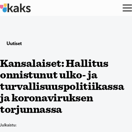
Siirry
sisältöön
Uutiset
Kansalaiset: Hallitus
onnistunut ulko- ja
turvallisuuspolitiikassa
ja koronaviruksen
torjunnassa
Julkaistu: