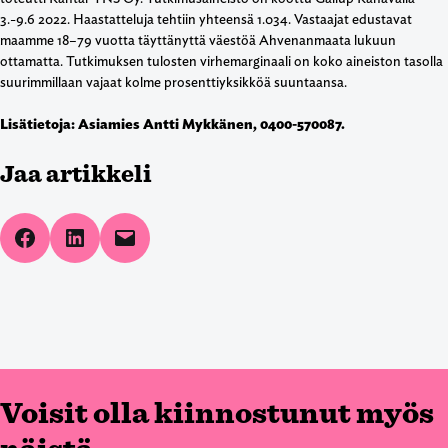
3.-9.6 2022. Haastatteluja tehtiin yhteensä 1.034. Vastaajat edustavat
maamme 18–79 vuotta täyttänyttä väestöä Ahvenanmaata lukuun
ottamatta. Tutkimuksen tulosten virhemarginaali on koko aineiston tasolla
suurimmillaan vajaat kolme prosenttiyksikköä suuntaansa.
Lisätietoja: Asiamies Antti Mykkänen, 0400-570087.
Jaa artikkeli
Share on Facebook
Share on LinkedIn
Email this Page
Voisit olla kiinnostunut myös