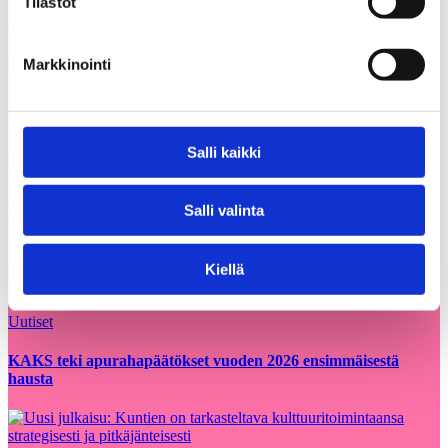
Tilastot
Voisit olla kiinnostunut myös
Kaikki
näistä
ajankohtaiset
Markkinointi
Salli kaikki
05.08.2026
Uutiset
Salli valinta
Etsimme Kunnallisalan kehittämissäätiölle
uutta talouspäällikköä
Kiellä
12.06.2026
Uutiset
KAKS teki apurahapäätökset vuoden 2026 ensimmäisestä
hausta