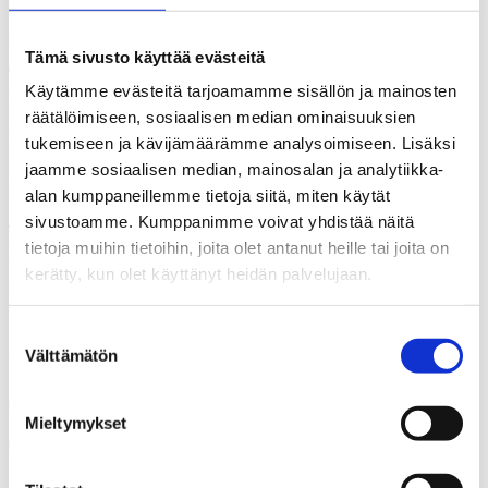
saaneet ovat kriittisimpiä kaikkeen uutisointiin.
Kaikki kuviot luettavissa
tästä.
Tämä sivusto käyttää evästeitä
Tutkimuksen toteutus.
KAKS – Kunnallisalan kehittämissäätiön
Käytämme evästeitä tarjoamamme sisällön ja mainosten
tutkimuksen toteutti Kantar TNS Oy. Kunnallisalan
kehittämissäätiön tuoreimmassa vuoden 2019 Ilmapuntari-
räätälöimiseen, sosiaalisen median ominaisuuksien
tutkimuksessa selvitettiin, missä määrin kansalaisten luottamusta
tukemiseen ja kävijämäärämme analysoimiseen. Lisäksi
kohdentuu yleisesti ottaen median eri uutisalueisiin.
jaamme sosiaalisen median, mainosalan ja analytiikka-
Tutkimusaineisto on koottu Gallup Kanavalla 6.-11.9.2019.
Haastatteluja tehtiin yhteensä 1 127. Vastaajat edustavat maamme
alan kumppaneillemme tietoja siitä, miten käytät
18–79 vuotta täyttänyttä väestöä Ahvenanmaata lukuun ottamatta.
sivustoamme. Kumppanimme voivat yhdistää näitä
Tutkimuksen tulosten virhemarginaali on suurimmillaan vajaat
tietoja muihin tietoihin, joita olet antanut heille tai joita on
kolme prosenttiyksikköä suuntaansa.
kerätty, kun olet käyttänyt heidän palvelujaan.
Lisätietoja: Asiamies Antti Mykkänen, puh. 0400 – 570 087
Suostumuksen
Jaa artikkeli
Välttämätön
valinta
Share on Facebook
Mieltymykset
Share on LinkedIn
Email this Page