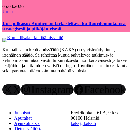
05.03.2026
Uutiset
Uusi julkaisu: Kuntien on tarkasteltava kulttuuritoimintaansa
strategisesti ja pitkäjänteisesti
Kunnallisalan kehittämissäätiö (KAKS) on yleishyödyllinen,
itsenäinen säätiö. Se rahoittaa kuntia palvelevaa tutkimus- ja
kehittämistoimintaa, viestii tutkimuksesta monikanavaisesti ja tukee
tekijöiden ja tutkijoiden välistä dialogia. Tavoitteena on tukea kuntia
sekä parantaa niiden toimintamahdollisuuksia.
X
Instagram
Facebook
Julkaisut
Fredrikinkatu 61 A, 9 krs
Apurahat
00100 Helsinki
Ajankohtaista
kaks@kaks.fi
Tietoa säätiöstä