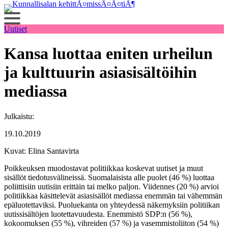
Siirry
sisältöön
Uutiset
Kansa luottaa eniten urheilun
ja kulttuurin asiasisältöihin
mediassa
Julkaistu:
19.10.2019
Kuvat: Elina Santavirta
Poikkeuksen muodostavat politiikkaa koskevat uutiset ja muut
sisällöt tiedotusvälineissä. Suomalaisista alle puolet (46 %) luottaa
poliittisiin uutisiin erittäin tai melko paljon. Viidennes (20 %) arvioi
politiikkaa käsittelevät asiasisällöt mediassa enemmän tai vähemmän
epäluotettaviksi. Puoluekanta on yhteydessä näkemyksiin politiikan
uutissisältöjen luotettavuudesta. Enemmistö SDP:n (56 %),
kokoomuksen (55 %), vihreiden (57 %) ja vasemmistoliiton (54 %)