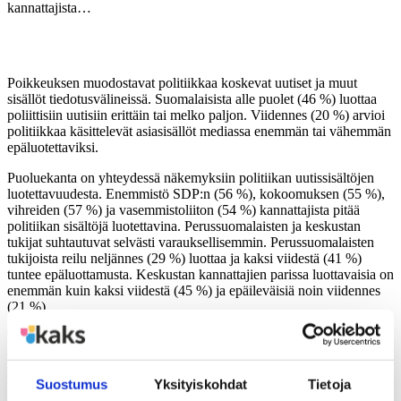
kannattajista…
Poikkeuksen muodostavat politiikkaa koskevat uutiset ja muut
sisällöt tiedotusvälineissä. Suomalaisista alle puolet (46 %) luottaa
poliittisiin uutisiin erittäin tai melko paljon. Viidennes (20 %) arvioi
politiikkaa käsittelevät asiasisällöt mediassa enemmän tai vähemmän
epäluotettaviksi.
Puoluekanta on yhteydessä näkemyksiin politiikan uutissisältöjen
luotettavuudesta. Enemmistö SDP:n (56 %), kokoomuksen (55 %),
vihreiden (57 %) ja vasemmistoliiton (54 %) kannattajista pitää
politiikan sisältöjä luotettavina. Perussuomalaisten ja keskustan
tukijat suhtautuvat selvästi varauksellisemmin. Perussuomalaisten
tukijoista reilu neljännes (29 %) luottaa ja kaksi viidestä (41 %)
tuntee epäluottamusta. Keskustan kannattajien parissa luottavaisia on
enemmän kuin kaksi viidestä (45 %) ja epäileväisiä noin viidennes
(21 %).
Talouden uutisointiin luottavat eniten akavalaiset (74 %), yrittäjät
(70 %) ja ylemmät toimihenkilöt (71 %). Vähiten luottamusta on
työttömillä (38 %). Kulttuurin uutisointiin luotetaan tasaisesti
Suostumus
Yksityiskohdat
Tietoja
vaihdellen työttömistä (57 %) akavalaisiin (78 %). Peruskoulutuksen