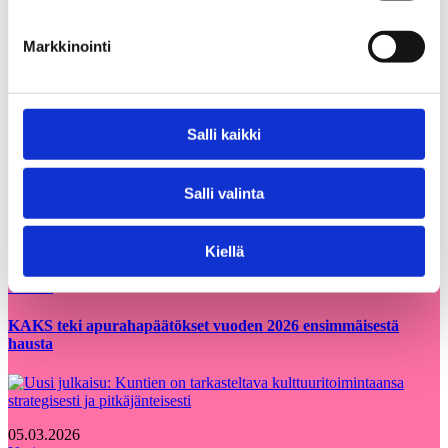
Voisit olla kiinnostunut myös
Kaikki
näistä
ajankohtaiset
Markkinointi
05.08.2026
Salli kaikki
Uutiset
Etsimme Kunnallisalan kehittämissäätiölle
Salli valinta
uutta talouspäällikköä
Kiellä
12.06.2026
Uutiset
KAKS teki apurahapäätökset vuoden 2026 ensimmäisestä
hausta
05.03.2026