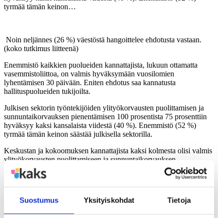
tyrmää tämän keinon…
Noin neljännes (26 %) väestöstä hangoittelee ehdotusta vastaan.
(koko tutkimus liitteenä)
Enemmistö kaikkien puolueiden kannattajista, lukuun ottamatta
vasemmistoliittoa, on valmis hyväksymään vuosilomien
lyhentämisen 30 päivään. Eniten ehdotus saa kannatusta
hallituspuolueiden tukijoilta.
Julkisen sektorin työntekijöiden ylityökorvausten puolittamisen ja
sunnuntaikorvauksen pienentämisen 100 prosentista 75 prosenttiin
hyväksyy kaksi kansalaista viidestä (40 %). Enemmistö (52 %)
tyrmää tämän keinon säästää julkisella sektorilla.
Keskustan ja kokoomuksen kannattajista kaksi kolmesta olisi valmis
ylityökorvausten puolittamiseen ja sunnuntaikorvauksen
pienentämiseen. Perussuomalaisten kannattajat jakaantuvat kahtia,
kaksi viidestä hyväksyisi ehdotuksen ja joka toinen vastustaa sitä.
Selvä enemmistö SDP:n, vihreiden ja vasemmistoliiton tukijoista
vastustaa ylityökorvausten puolittamista ja sunnuntaikorvauksen
Suostumus
Yksityiskohdat
Tietoja
pienentämistä.