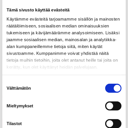
KAKS – Kunnallisalan kehittämissäätiön tutkimuksen toteutti TNS
Gallup Oy. Tutkimusaineisto on koottu Gallup Kanavalla 19.-24.9
Tämä sivusto käyttää evästeitä
2015. Haastatteluja tehtiin yhteensä 1.055. Vastaajat edustavat
maamme 18 – 75 vuotta täyttänyttä väestöä Ahvenanmaata lukuun
Käytämme evästeitä tarjoamamme sisällön ja mainosten
ottamatta. Tutkimuksen tulosten virhemarginaali on suurimmillaan
räätälöimiseen, sosiaalisen median ominaisuuksien
vajaat kolme prosenttiyksikköä suuntaansa.
tukemiseen ja kävijämäärämme analysoimiseen. Lisäksi
Lisätietoja: Asiamies Antti Mykkänen, 0400570087
jaamme sosiaalisen median, mainosalan ja analytiikka-
Lomia voi lyhentää – ylityö- ja sunnuntaikorvauksia ei voi heikentää
alan kumppaneillemme tietoja siitä, miten käytät
sivustoamme. Kumppanimme voivat yhdistää näitä
Jaa
tietoja muihin tietoihin, joita olet antanut heille tai joita on
kerätty, kun olet käyttänyt heidän palvelujaan.
Jaa artikkeli
Suostumuksen
Välttämätön
valinta
Share on Facebook
Share on LinkedIn
Email this Page
Mieltymykset
Tilastot