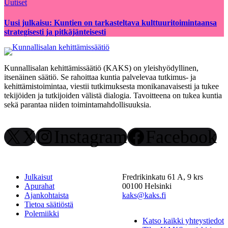
Uutiset
Uusi julkaisu: Kuntien on tarkasteltava kulttuuritoimintaansa
strategisesti ja pitkäjänteisesti
Kunnallisalan kehittämissäätiö (KAKS) on yleishyödyllinen,
itsenäinen säätiö. Se rahoittaa kuntia palvelevaa tutkimus- ja
kehittämistoimintaa, viestii tutkimuksesta monikanavaisesti ja tukee
tekijöiden ja tutkijoiden välistä dialogia. Tavoitteena on tukea kuntia
sekä parantaa niiden toimintamahdollisuuksia.
X
Instagram
Facebook
Julkaisut
Fredrikinkatu 61 A, 9 krs
Apurahat
00100 Helsinki
Ajankohtaista
kaks@kaks.fi
Tietoa säätiöstä
Polemiikki
Katso kaikki yhteystiedot