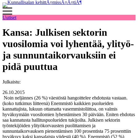
Siirry
sisältöön
Uutiset
Kansa: Julkisen sektorin
vuosilomia voi lyhentää, ylityö-
ja sunnuntaikorvauksiin ei
pidä puuttua
Julkaistu:
26.10.2015
Noin neljännes (26 %) väestöstä hangoittelee ehdotusta vastaan.
(koko tutkimus liitteenä) Enemmistö kaikkien puolueiden
kannattajista, lukuun ottamatta vasemmistoliittoa, on valmis
hyväksymään vuosilomien lyhentämisen 30 päivään. Eniten ehdotus
saa kannatusta hallituspuolueiden tukijoilta. Julkisen sektorin
työntekijöiden ylityökorvausten puolittamisen ja
sunnuntaikorvauksen pienentämisen 100 prosentista 75 prosenttiin
hyväksyy kaksi kansalaista viidestä (40 %). Enemmistö (52 %)