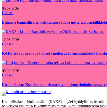
05.08.2026
Uutiset
Etsimme Kunnallisalan kehittämissäätiölle uutta talouspäällikköä
12.06.2026
Uutiset
KAKS teki apurahapäätökset vuoden 2026 ensimmäisestä hausta
05.03.2026
Uutiset
Uusi julkaisu: Kuntien on tarkasteltava kulttuuritoimintaansa strat
Kunnallisalan kehittämissäätiö (KAKS) on yleishyödyllinen, itsenäinen
palvelevaa tutkimus- ja kehittämistoimintaa, viestii tutkimuksesta moni