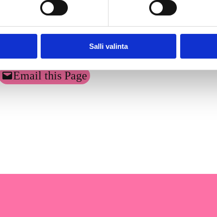
ulle. Vastauksia tuli 946 kpl. Vastausprosentti on 13.
Salli valinta
Email this Page