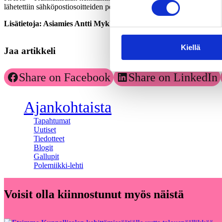
lähetettiin sähköpostiosoitteiden perusteella 7027 kaupunkien valtuutet
Lis
ä
tietoja: Asiamies Antti Mykk
ä
nen, 0400 – 570087.
Kiellä
Jaa artikkeli
Share on Facebook
Share on LinkedIn
Ajankohtaista
Tapahtumat
Uutiset
Tiedotteet
Blogit
Gallupit
Polemiikki-lehti
Voisit olla kiinnostunut myös näistä