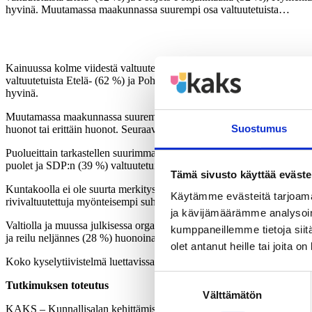
hyvinä. Muutamassa maakunnassa suurempi osa valtuutetuista…
Kainuussa kolme viidestä valtuutetusta (62 %) kokee valmiudet hyvin
valtuutetuista Etelä- (62 %) ja Pohjois-Pohjanmaalla (52 %), Kymen
hyvinä.
Muutamassa maakunnassa suurempi osa valtuutetuista kokee valmiude
Suostumus
huonot tai erittäin huonot. Seuraavaksi heikoimmat valmiudet nähdä
Puolueittain tarkastellen suurimmat valmiudet uudistuksen toteuttami
puolet ja SDP:n (39 %) valtuutetuista kaksi viidestä pitää valmiuksia
Tämä sivusto käyttää eväste
Kuntakoolla ei ole suurta merkitystä suhtautumisessa. Alle 6 000 asuk
Käytämme evästeitä tarjoama
rivivaltuutettuja myönteisempi suhtautuminen valmiuksiin.
ja kävijämäärämme analysoim
Valtiolla ja muussa julkisessa organisaatiossa työskentelevät valtuutet
kumppaneillemme tietoja siitä
ja reilu neljännes (28 %) huonoina.
olet antanut heille tai joita o
Koko kyselytiivistelmä luettavissa
tästä.
Suostumuksen
Tutkimuksen toteutus
Välttämätön
valinta
KAKS – Kunnallisalan kehittämissäätiön valtuutettukyselyn toteutti 