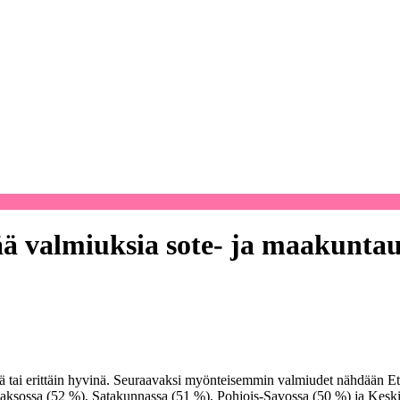
tää valmiuksia sote- ja maakunta
ä tai erittäin hyvinä. Seuraavaksi myönteisemmin valmiudet nähdään Ete
laaksossa (52 %), Satakunnassa (51 %), Pohjois-Savossa (50 %) ja Kes