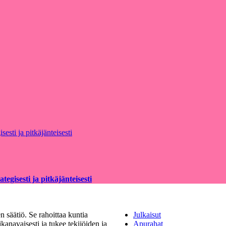
egisesti ja pitkäjänteisesti
 säätiö. Se rahoittaa kuntia
Julkaisut
kanavaisesti ja tukee tekijöiden ja
Apurahat