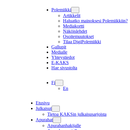
Polemiikki
Artikkelit
Haluatko mainoksesi Polemiikkiin?
Mediakortti
Näköislehdet
Osoitemuutokset
Tilaa DigiPolemiikki
Gallupit
Medialle
Yhteystiedot
E-KAKS
Hae sivustolta
Fi
En
Etusivu
Julkaisut
Tietoa KAKSin julkaisusarjoista
Apurahat
Apurahanhakijalle