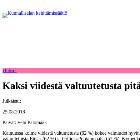
Uutiset
Kaksi viidestä valtuutetusta pi
Julkaistu:
25.08.2018
Kuvat: Velu Palomääk
Kainuussa kolme viidestä valtuutetusta (62 %) kokee valmiudet hyvin
valtuutetuista Etelä- (62 %) ja Pohjois-Pohjanmaalla (52 %), Kymen