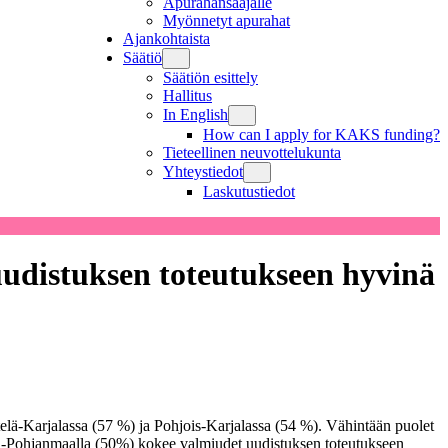
Apurahansaajalle
Myönnetyt apurahat
Ajankohtaista
Säätiö
Säätiön esittely
Hallitus
In English
How can I apply for KAKS funding?
Tieteellinen neuvottelukunta
Yhteystiedot
Laskutustiedot
uudistuksen toteutukseen hyvinä
lä-Karjalassa (57 %) ja Pohjois-Karjalassa (54 %). Vähintään puolet
ki-Pohjanmaalla (50%) kokee valmiudet uudistuksen toteutukseen