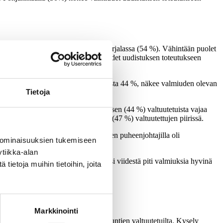
lä-Karjalassa (57 %) ja Pohjois-Karjalassa (54 %). Vähintään puolet
ki-Pohjanmaalla (50%) kokee valmiudet uudistuksen toteutukseen
paremmaksi. Uudenmaan valtuutetuista 44 %, näkee valmiuden olevan
Tietoja
e hyviksi. RKP:n (46 %) ja kokoomuksen (44 %) valtuutetuista vajaa
aisten (49 %) ja vasemmistoliiton (47 %) valtuutettujen piirissä.
stukseen. Valtuustojen ja hallitusten puheenjohtajilla oli
 ominaisuuksien tukemiseen
tiikka-alan
ä olevista valtuutetuista (41 %) kaksi viidestä piti valmiuksia hyvinä
ietoja muihin tietoihin, joita
Markkinointi
 toukokuussa 2018 kaupunkien ja kuntien valtuutetuilta. Kysely