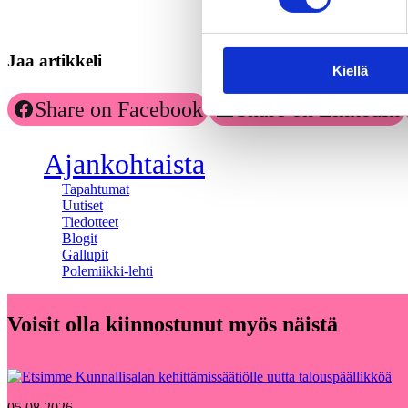
Jaa artikkeli
Kiellä
Share on Facebook
Share on LinkedIn
Ajankohtaista
Tapahtumat
Uutiset
Tiedotteet
Blogit
Gallupit
Polemiikki-lehti
Voisit olla kiinnostunut myös näistä
05.08.2026