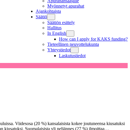
Apurahansaajalle
Myönnetyt apurahat
Ajankohtaista
Säätiö
Säätiön esittely
Hallitus
In English
How can I apply for KAKS funding?
Tieteellinen neuvottelukunta
Yhteystiedot
Laskutustiedot
uluissa. Viidesosa (20 %) kansalaisista kokee joutuneensa kiusatuksi
aan kiusatuksi. Suomalaisista yli neljännes (27 %) ilmoittaa…