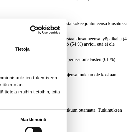
uluissa. Viidesosa (20 %) kansalaisista kokee joutuneensa kiusatuksi
an kiusatuksi.
. Melko pieni osa kansalaisista tunnustaa kiusanneensa työpaikalla (4
mmin kuin varttuneemmat. Enemmistö (54 %) arvioi, että ei ole
Tietoja
n (76 %), vasemmistoliiton (70 %) ja perussuomalaisten (61 %)
satuksi. Niistä, jotka eivät omien sanojensa mukaan ole koskaan
 ominaisuuksien tukemiseen
tiikka-alan
ietoja muihin tietoihin, joita
a täyttänyttä väestöä Ahvenanmaata lukuun ottamatta. Tutkimuksen
Markkinointi