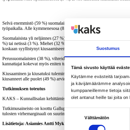
Selvä enemmistö (59 %) suomalaisista arvioi kokeneensa kiusaamista el
työpaikalla. Alle kymmenesosa (8 %) arvioi tulleensa kiusatuksi netiss
Suomalaisista yli neljännes (27 %) ilmoittaa joskus kiusanneensa jotak
%) tai netissä (3 %). Miehet (32 %) uskovat naisia (21 %) useammin 
Suostumus
koskaan syyllistynyt kiusaamiseen.
Perussuomalaisten (38 %), vihreiden (36 %) ja vasemmistoliiton (36 
kannattajat kokevat myös eniten tulleensa kiusatuiksi. Vähiten ovat k
Tämä sivusto käyttää eväste
Kiusaaminen ja kiusatuksi tuleminen ovat yhteydessä toisiinsa. Valtao
Käytämme evästeitä tarjoama
kiusanneet alle puolet (49 %) arvioi itse joutuneensa kiusatuksi.
ja kävijämäärämme analysoim
Tutkimuksen toteutus
kumppaneillemme tietoja siitä
olet antanut heille tai joita o
KAKS – Kunnallisalan kehittämissäätiön tutkimuksen toteutti Kanta
Tutkimusaineisto on koottu Gallup Kanavalla 7.-13.9.2018. Haastatte
Suostumuksen
tulosten virhemarginaali on suurimmillaan vajaat kolme prosenttiyksi
Välttämätön
valinta
Lisätietoja: Asiamies Antti Mykkänen, 0400 – 570087.