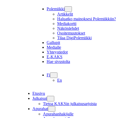
Polemiikki
Artikkelit
Haluatko mainoksesi Polemiikkiin?
Mediakortti
Näköislehdet
Osoitemuutokset
Tilaa DigiPolemiikki
Gallupit
Medialle
Yhteystiedot
E-KAKS
Hae sivustolta
Fi
En
Etusivu
Julkaisut
Tietoa KAKSin julkaisusarjoista
Apurahat
Apurahanhakijalle