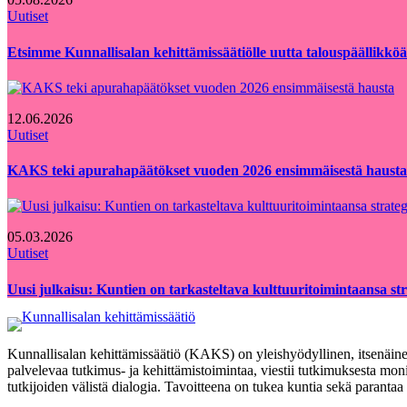
Uutiset
Etsimme Kunnallisalan kehittämissäätiölle uutta talouspäällikköä
12.06.2026
Uutiset
KAKS teki apurahapäätökset vuoden 2026 ensimmäisestä hausta
05.03.2026
Uutiset
Uusi julkaisu: Kuntien on tarkasteltava kulttuuritoimintaansa strat
Kunnallisalan kehittämissäätiö (KAKS) on yleishyödyllinen, itsenäinen
palvelevaa tutkimus- ja kehittämistoimintaa, viestii tutkimuksesta moni
tutkijoiden välistä dialogia. Tavoitteena on tukea kuntia sekä paranta