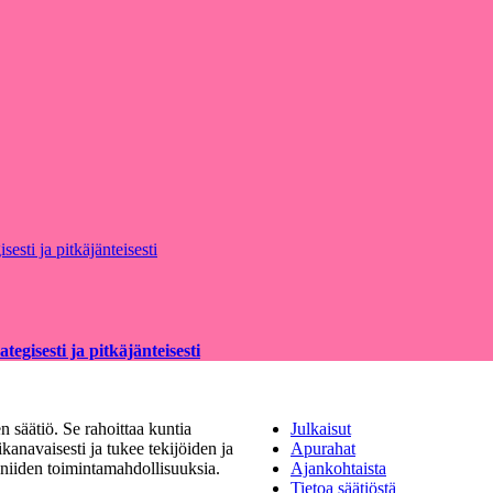
egisesti ja pitkäjänteisesti
 säätiö. Se rahoittaa kuntia
Julkaisut
kanavaisesti ja tukee tekijöiden ja
Apurahat
a niiden toimintamahdollisuuksia.
Ajankohtaista
Tietoa säätiöstä