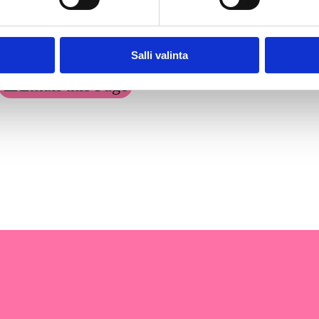
Salli valinta
Email this Page