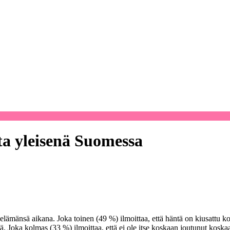
ta yleisenä Suomessa
ämänsä aikana. Joka toinen (49 %) ilmoittaa, että häntä on kiusattu ko
ä. Joka kolmas (33 %) ilmoittaa, että ei ole itse koskaan joutunut kosk