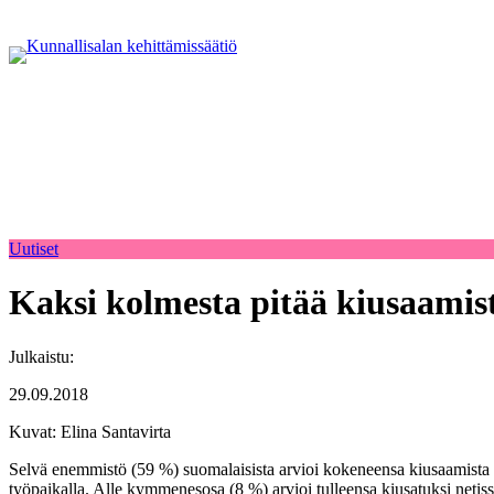
Uutiset
Kaksi kolmesta pitää kiusaamis
Julkaistu:
29.09.2018
Kuvat: Elina Santavirta
Selvä enemmistö (59 %) suomalaisista arvioi kokeneensa kiusaamista el
työpaikalla. Alle kymmenesosa (8 %) arvioi tulleensa kiusatuksi netiss