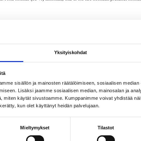
ämänsä aikana. Joka toinen (49 %) ilmoittaa, että häntä on kiusattu ko
ä. Joka kolmas (33 %) ilmoittaa, että ei ole itse koskaan joutunut koska
uta. Useimmiten tätä on tapahtunut kouluissa tai oppilaitoksissa (21 %)
kiusanneensa jotakuta. Nuoret ikäluokat tunnustivat kiusanneensa usea
Yksityiskohdat
%) kannattajat ovat kiusanneet muita keskimäärää yleisemmin. Vihreide
iusanneet (19 %) ja kokeneet kiusaamista (40 %) keskustan kannattajat.
itä
sa (81 %) muita ihmisiä kiusanneista kokee itse joutuneensa joskus kiu
mme sisällön ja mainosten räätälöimiseen, sosiaalisen median
iseen. Lisäksi jaamme sosiaalisen median, mainosalan ja analy
, miten käytät sivustoamme. Kumppanimme voivat yhdistää näitä t
n kerätty, kun olet käyttänyt heidän palvelujaan.
r TNS Oy.
luja tehtiin yhteensä 1 049. Vastaajat edustavat maamme 18 – 79 vuott
kköä suuntaansa.
Mieltymykset
Tilastot