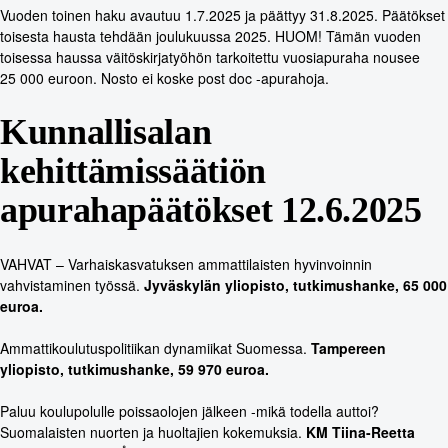
Vuoden toinen haku avautuu 1.7.2025 ja päättyy 31.8.2025. Päätökset
toisesta hausta tehdään joulukuussa 2025. HUOM! Tämän vuoden
toisessa haussa väitöskirjatyöhön tarkoitettu vuosiapuraha nousee
25 000 euroon. Nosto ei koske post doc -apurahoja.
Kunnallisalan
kehittämissäätiön
apurahapäätökset 12.6.2025
VAHVAT – Varhaiskasvatuksen ammattilaisten hyvinvoinnin
vahvistaminen työssä.
Jyväskylän yliopisto, tutkimushanke, 65 000
euroa.
Ammattikoulutuspolitiikan dynamiikat Suomessa.
Tampereen
yliopisto, tutkimushanke, 59 970 euroa.
Paluu koulupolulle poissaolojen jälkeen -mikä todella auttoi?
Suomalaisten nuorten ja huoltajien kokemuksia.
KM
Tiina-Reetta