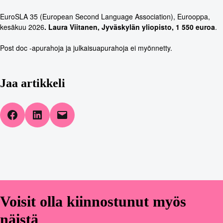
EuroSLA 35 (European Second Language Association), Eurooppa,
kesäkuu 2026
. Laura Viitanen, Jyväskylän yliopisto, 1 550 euroa
.
Post doc -apurahoja ja julkaisuapurahoja ei myönnetty.
Jaa artikkeli
Share on Facebook
Share on LinkedIn
Email this Page
Voisit olla kiinnostunut myös
näistä