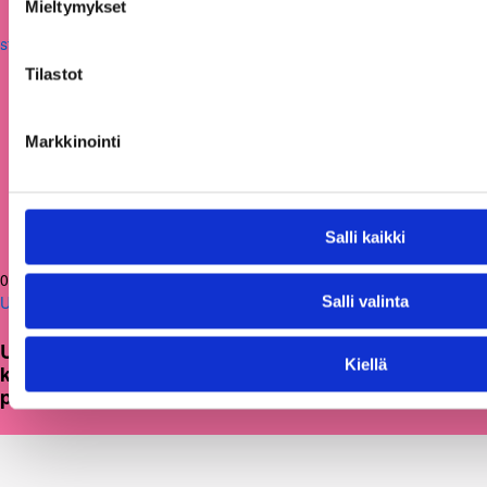
Mieltymykset
Tilastot
Markkinointi
Salli kaikki
05.03.2026
Uutiset
Salli valinta
Uusi julkaisu: Kuntien on tarkasteltava
Kiellä
kulttuuritoimintaansa strategisesti ja
pitkäjänteisesti