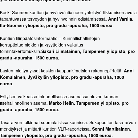
Keski-Suomen kuntien ja hyvinvointialueen yhteistyö liikkumisen avulla
tapahtuvassa terveyden ja hyvinvoinnin edistämisessä.
Anni Vartila,
Itä-Suomen yliopisto,
pro gradu -apuraha, 1500 euroa.
Kuntien tilinpäätösinformaatio – Kunnallishallintojen
korruptiotuomioiden ja -syytteiden vaikutus
toimintakertomuksiin.
Sakari Liimatainen, Tampereen yliopisto, pro
gradu -apuraha, 1500 euroa.
Lasten mieltymykset koskien kaupunkimetsien rakennepiirteitä.
Anni
Komulainen, Jyväkylän yliopisto,
pro gradu -apuraha, 1000
euroa.
Erityisen vaikeassa taloudellisessa asemassa olevan kunnan
itsehallinnollinen asema.
Marko Helin, Tampereen yliopisto,
pro
gradu -apuraha, 1500 euroa.
Tasa-arvon tulkinnat suomalaisissa kunnissa. Sukupuolten tasa-arvon
merkitykset ja mittarit kuntien VLR-raporteissa.
Senni Martikainen.
Tampereen yliopisto, pro gradu -apuraha, 1500 euroa.