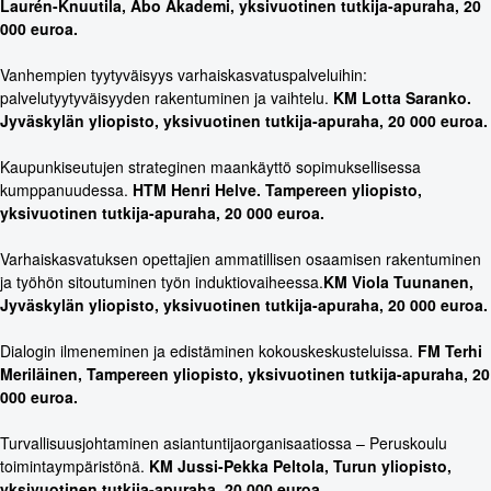
Laurén-Knuutila, Åbo Akademi, yksivuotinen tutkija-apuraha, 20
000 euroa.
Vanhempien tyytyväisyys varhaiskasvatuspalveluihin:
palvelutyytyväisyyden rakentuminen ja vaihtelu.
KM Lotta Saranko.
Jyväskylän yliopisto, yksivuotinen tutkija-apuraha, 20 000 euroa.
Kaupunkiseutujen strateginen maankäyttö sopimuksellisessa
kumppanuudessa.
HTM Henri Helve. Tampereen yliopisto,
yksivuotinen tutkija-apuraha, 20 000 euroa.
Varhaiskasvatuksen opettajien ammatillisen osaamisen rakentuminen
ja työhön sitoutuminen työn induktiovaiheessa.
KM Viola Tuunanen,
Jyväskylän yliopisto, yksivuotinen tutkija-apuraha, 20 000 euroa.
Dialogin ilmeneminen ja edistäminen kokouskeskusteluissa.
FM
Terhi
Meriläinen, Tampereen yliopisto,
yksivuotinen tutkija-apuraha, 20
000 euroa.
Turvallisuusjohtaminen asiantuntijaorganisaatiossa – Peruskoulu
toimintaympäristönä.
KM
Jussi-Pekka Peltola, Turun yliopisto,
yksivuotinen tutkija-apuraha, 20 000 euroa.