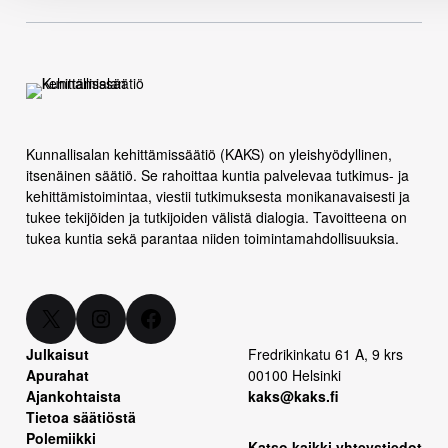
Kunnallisalan kehittämissäätiö (KAKS) on yleishyödyllinen,
itsenäinen säätiö. Se rahoittaa kuntia palvelevaa tutkimus- ja
kehittämistoimintaa, viestii tutkimuksesta monikanavaisesti ja
tukee tekijöiden ja tutkijoiden välistä dialogia. Tavoitteena on
tukea kuntia sekä parantaa niiden toimintamahdollisuuksia.
X
Instagram
Facebook
Julkaisut
Fredrikinkatu 61 A, 9 krs
Apurahat
00100 Helsinki
Ajankohtaista
kaks@kaks.fi
Tietoa säätiöstä
Polemiikki
Katso kaikki yhteystiedot