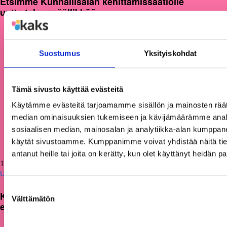
Etsimme Kunnallisalan kehittämissäätiölle
uutta talouspäällikköä
Suostumus
Yksityiskohdat
Tämä sivusto käyttää evästeitä
Käytämme evästeitä tarjoamamme sisällön ja mainosten räät
median ominaisuuksien tukemiseen ja kävijämäärämme anal
sosiaalisen median, mainosalan ja analytiikka-alan kumppanei
käytät sivustoamme. Kumppanimme voivat yhdistää näitä tietoja
antanut heille tai joita on kerätty, kun olet käyttänyt heidän p
12.06.2026
Uutiset
Suostumuksen
KAKS teki apurahapäätökset vuoden 2026
Välttämätön
valinta
ensimmäisestä hausta